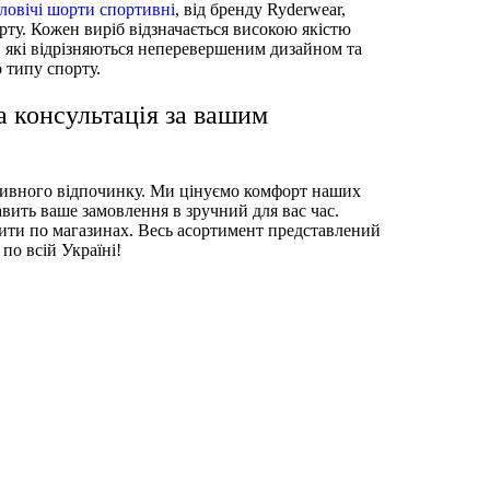
ловічі шорти спортивні
, від бренду Ryderwear,
рту. Кожен виріб відзначається високою якістю
, які відрізняються неперевершеним дизайном та
о типу спорту.
 консультація за вашим
активного відпочинку. Ми цінуємо комфорт наших
вить ваше замовлення в зручний для вас час.
дити по магазинах. Весь асортимент представлений
по всій Україні!
ash ELMSBR-STP
Футболки чоловічі
ist MOMTSB-SNG
вий
жіночі
Спортивні майки
FBK
нокам'яний
альтер
Спортивні штани чоловічі