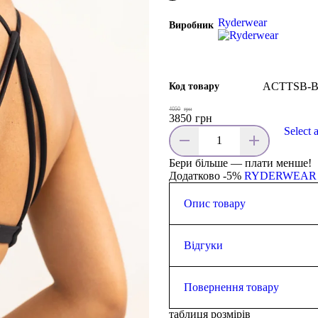
Ryderwear
Виробник
ACTTSB-
Код товару
4050
грн
3850
грн
Select 
Бери більше — плати менше!
Додатково -5%
RYDERWEAR
Опис товару
Зріст моделі 175 см. Зазвичай 
становить 80 см, а її талія 61 с
Відгуки
Низький V-подібний проф
Приємна поворотна детал
0.0
Відкрита спина з вузьким
Повернення товару
Знімна підкладка
Виготовлений з тканини, 
таблиця розмірів
Повернути товар у магазин (а