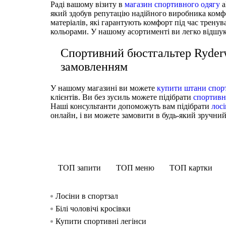
Раді вашому візиту в
магазин спортивного одягу
a
який здобув репутацію надійного виробника комфор
матеріалів, які гарантують комфорт під час тренув
кольорами. У нашому асортименті ви легко відшу
Спортивний бюстгальтер Ryder
замовленням
У нашому магазині ви можете
купити штани спорт
клієнтів. Ви без зусиль можете підібрати
спортивн
Наші консультанти допоможуть вам підібрати
лосі
онлайн, і ви можете замовити в будь-який зручний 
ТОП запити
ТОП меню
ТОП картки
Лосіни в спортзал
Білі чоловічі кросівки
Купити спортивні легінси