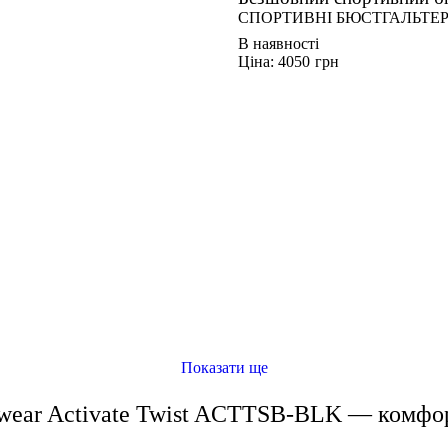
СПОРТИВНІ БЮСТГАЛЬТЕ
В наявності
Ціна: 4050
грн
SBR-BGR
CBR-BLK
TSB-GRP
Показати ще
wear Activate Twist ACTTSB-BLK — комфор