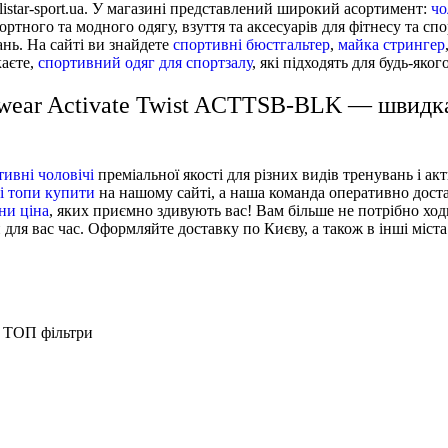
listar-sport.ua. У магазині представлений широкий асортимент:
чо
тного та модного одягу, взуття та аксесуарів для фітнесу та спо
ань. На сайті ви знайдете
спортивні бюстгальтер
,
майка стрингер
каєте,
спортивний одяг для спортзалу
, які підходять для будь-яког
wear Activate Twist ACTTSB-BLK — швидка
ивні чоловічі
преміальної якості для різних видів тренувань і 
і топи купити
на нашому сайті, а наша команда оперативно доста
ни ціна
, яких приємно здивують вас! Вам більше не потрібно хо
для вас час. Оформляйте доставку по Києву, а також в інші міста 
ТОП фільтри
Спортивний одяг для жінок
Безшовний спортивний бюстгальтер Ryderwear Stonew
Спортивні куртки чоловічі Ryderwear - M
Лосіни
Спортивний одяг для
Спортивний бюстгальтер Ryderwear Momentum Tw
Спортивні футболки жіночі Ryderwear - L, Ліло
Спортивні шорти 
чоловіків
Футболка оверсайз Ryderwear NRG NRGOST-
Спортивний одяг для жінок Ryderwear - M, Чор
Спортивний бюстг