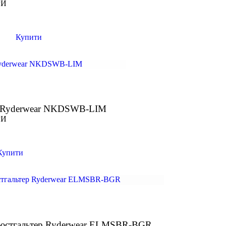
РИ
Купити
р Ryderwear NKDSWB-LIM
РИ
Купити
бюстгальтер Ryderwear ELMSBR-BGR