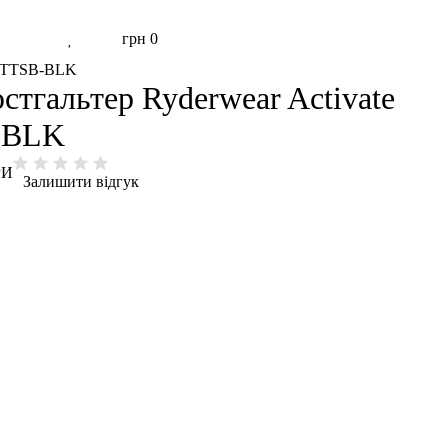
грн
0
ACTTSB-BLK
тгальтер Ryderwear Activate
-BLK
РИ
Залишити відгук