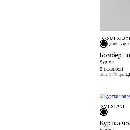
XS
S
M
L
XL
2X
ще кольори
Бомбер чо
Куртки
В наявності
Ці
Ціна: 5170
грн
S
M
L
XL
2XL
Куртка чо
Куртки