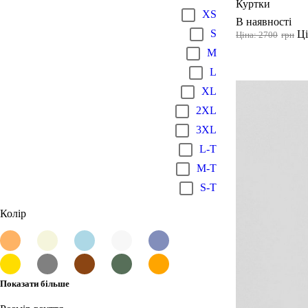
Куртки
XS
В наявності
S
Ці
Ціна: 2700
грн
M
L
XL
2XL
3XL
L-T
M-T
S-T
Колір
Показати більше