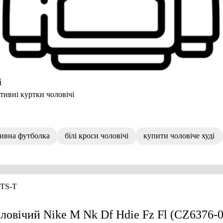
і
тивні куртки чоловічі
ивна футболка
білі кроси чоловічі
купити чоловіче худі
-T
S-T
ловічий Nike M Nk Df Hdie Fz Fl (CZ6376-0