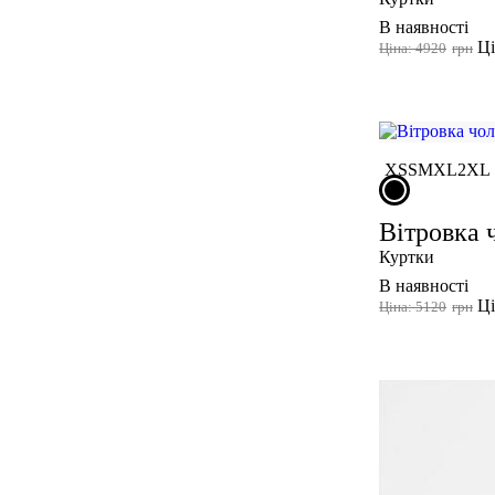
В наявності
Ці
Ціна: 4920
грн
XS
S
M
XL
2XL
Вітровка 
Куртки
В наявності
Ці
Ціна: 5120
грн