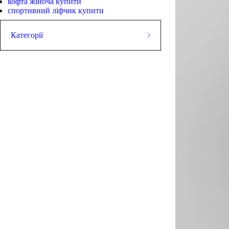
кофта жіноча купити
спортивний ліфчик купити
Категорії
ШОРТИ
Майки
СТРИНГЕРИ
Футболки
Худі
ШТАНИ
Куртки
ВЗУТТЯ
АКСЕСУАРИ