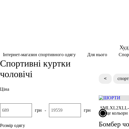
Худ
Спор
Інтернет-магазин спортивного одягу
Для нього
Спортивні куртки
чоловічі
<
спорт
Ціна
S
M
L
XL
2XL
L
грн
-
грн
ще кольори
Бомбер чо
Розмір одягу