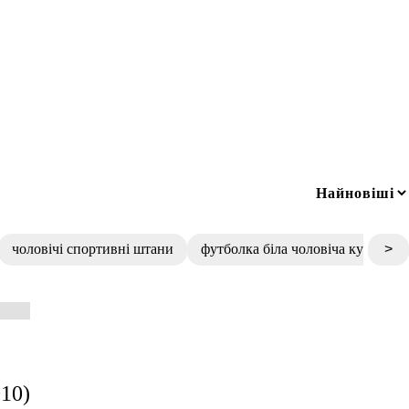
чоловічі спортивні штани
футболка біла чоловіча купити
>
10)