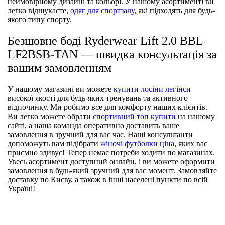
неймовірному дизайні та кольорі. У нашому асортименті ви
легко відшукаєте,
одяг для спортзалу
, які підходять для будь-
якого типу спорту.
Безшовне боді Ryderwear Lift 2.0 BBL
LF2BSB-TAN — швидка консультація за
вашим замовленням
У нашому магазині ви можете
купити лосіни легінси
високої якості для будь-яких тренувань та активного
відпочинку. Ми робимо все для комфорту наших клієнтів.
Ви легко можете обрати
спортивний топ купити
на нашому
сайті, а наша команда оперативно доставить ваше
замовлення в зручний для вас час. Наші консультанти
допоможуть вам підібрати
жіночі футболки ціна
, яких вас
приємно здивує! Тепер немає потреби ходити по магазинах.
Увесь асортимент доступний онлайн, і ви можете оформити
замовлення в будь-який зручний для вас момент. Замовляйте
доставку по Києву, а також в інші населені пункти по всій
Україні!