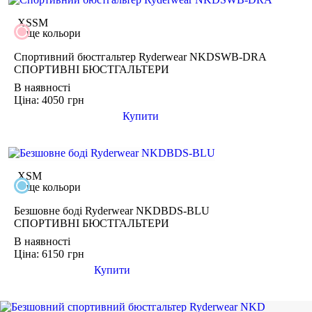
поверненню
Виготовлений з м'якої безшовної тканини
товар не використовувався і зберігся в тому вигляді, в якому
XS
S
M
Внутрішній шов штанин: 10,5 см
його купували
ще кольори
минуло менше двох тижнів з моменту придбання товару
Склад: 88% нейлон, 12% еластан
є касовий або товарний чек
Спортивний бюстгальтер Ryderwear NKDSWB-DRA
Рекомендовано для тренувань.
СПОРТИВНІ БЮСТГАЛЬТЕРИ
В наявності
Ціна: 4050
грн
Купити
XS
M
ще кольори
Безшовне боді Ryderwear NKDBDS-BLU
СПОРТИВНІ БЮСТГАЛЬТЕРИ
В наявності
Ціна: 6150
грн
Купити