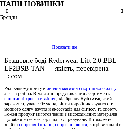
НАШІ НОВИНКИ
XS
XS
XS
XS
S
S
S
S
M
M
M
M
Бренди
ще кольори
ще кольори
ще кольори
ще кольори
Спортивний бюстгальтер Ryderwear NKDSWB-BLK
СПОРТИВНІ БЮСТГАЛЬТЕРИ
Безшовний спортивний бюстгальтер Ryderwear ELMSBR-COC
СПОРТИВНІ БЮСТГАЛЬТЕРИ
Спортивний бюстгальтер Ryderwear NKDBRA-BLK
СПОРТИВНІ БЮСТГАЛЬТЕРИ
Безшовний спортивний бюстгальтер Ryderwear NKDTSB-RBL
СПОРТИВНІ БЮСТГАЛЬТЕРИ
Показати ще
Безшовне боді Ryderwear Lift 2.0 BBL
LF2BSB-TAN — якість, перевірена
часом
Раді вашому візиту в
онлайн магазин спортивного одягу
alistar-sport.ua. В магазині представлений асортимент:
спортивні кросівки жіночі
, від бренду Ryderwear, який
зарекомендував себе як надійний виробник зручного та
модного одягу, взуття й аксесуарів для фітнесу та спорту.
Кожен продукт виготовлений з високоякісних матеріалів,
що забезпечує комфорт під час тренувань. Ви зможете
знайти
спортивні штани
,
спортівні шорти
, котрі виконані в