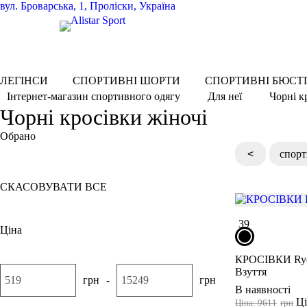
вул.
Броварська, 1, Проліски, Україна
ЛЕГІНСИ
СПОРТИВНІ ШОРТИ
СПОРТИВНІ БЮСТ
Чорні к
Інтернет-магазин спортивного одягу
Для неї
Чорні кросівки жіночі
Обрано
<
спорт
Чорний
СКАСОВУВАТИ ВСЕ
39
Ціна
КРОСІВКИ Ry
Взуття
грн
-
грн
В наявності
Ці
Ціна: 9611
грн