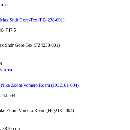
пити
46
47
47.5
ax Sndr Gore-Tex (FZ4238-001)
н
упити
.5
42.5
44
Nike Zoom Vomero Roam (HQ2181-004)
: 8810
грн