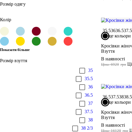
Розмір одягу
Колір
35.5
36
36.5
37.
ще кольори
Кросівки жіноч
Показати більше
Взуття
В наявності
Розмір взуття
Ці
Ціна: 6920
грн
35
35.5
36
36.5
36.5
37.5
38
38.
ще кольори
37
37.5
Кросівки жіноч
Взуття
38
В наявності
38 2/3
Ц
Ціна: 16120
грн