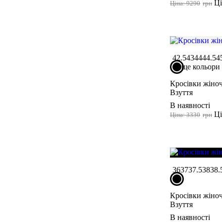
Ці
Ціна: 9290
грн
42.5
43
44
44.5
4
ще кольори
Кросівки жіноч
Взуття
В наявності
Ці
Ціна: 3330
грн
36
37
37.5
38
38.
Кросівки жіноч
Взуття
В наявності