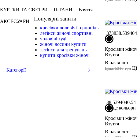
КУРТКИ ТА СВЕТРИ
ШТАНИ
Взуття
Популярні запити
АКСЕСУАРИ
кросівки чоловічі тернопіль
37
38
38.5
39
40
4
легінси жіночі спортивні
чоловічі худі
жіночі лосини купити
Кросівки жіно
легінси для тренувань
Взуття
купити кросівки жіночі
В наявності
Ці
Ціна: 5310
грн
Категорії
ЛЕГІНСИ
СПОРТИВНІ ШОРТИ
СПОРТИВНІ БЮСТГАЛЬТЕРИ
ТОПИ
38.5
39
40
40.5
4
ще кольори
ТАНКИ
ФУТБОЛКИ
Кросівки жіноч
КУРТКИ ТА СВЕТРИ
ШТАНИ
Взуття
Взуття
В наявності
АКСЕСУАРИ