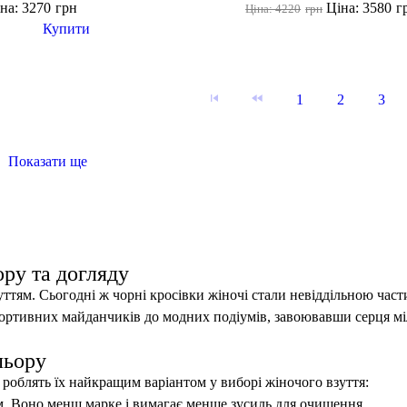
на: 3270
грн
Ціна: 3580
г
Ціна: 4220
грн
Купити
1
2
3
Показати ще
чий одяг для спортзалу
чорні легінси
спортивна майка ж
 спорту
спортівні шорти
ору та догляду
тям. Сьогодні ж чорні кросівки жіночі стали невіддільною час
ортивних майданчиків до модних подіумів, завоювавши серця мі
льору
і роблять їх найкращим варіантом у виборі жіночого взуття:
им. Воно менш марке і вимагає менше зусиль для очищення.