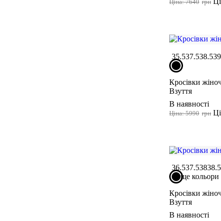
Ці
Ціна: 7640
грн
35.5
37.5
38.5
3
Кросівки жіноч
Взуття
В наявності
Ці
Ціна: 5990
грн
36.5
37.5
38
38.
ще кольори
Кросівки жіноч
Взуття
В наявності