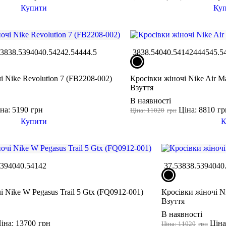
Купити
Ку
5
38
38.5
39
40
40.5
42
42.5
44
44.5
38
38.5
40
40.5
41
42
44
45
45.5
і Nike Revolution 7 (FB2208-002)
Кросівки жіночі Nike Air M
Взуття
В наявності
на: 5190
грн
Ціна: 8810
гр
Ціна: 11020
грн
Купити
К
5
39
40
40.5
41
42
37.5
38
38.5
39
40
40
і Nike W Pegasus Trail 5 Gtx (FQ0912-001)
Кросівки жіночі 
Взуття
В наявності
іна: 13700
грн
Ціна
Ціна: 11020
грн