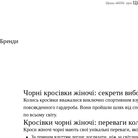
Ці
Ціна: 4090
грн
Бренди
футболки дівчачі
лосіни для тренувань
жіно
топ для
Чорні кросівки жіночі: секрети виб
Колись кросівки вважалися виключно спортивним взут
повсякденного гардероба. Вони пройшли шлях від сп
по всьому світу.
Кросівки чорні жіночі: переваги ко
Кроси жіночі чорні мають свої унікальні переваги, як
За темним взуттям легше доглядати, ніж за світл