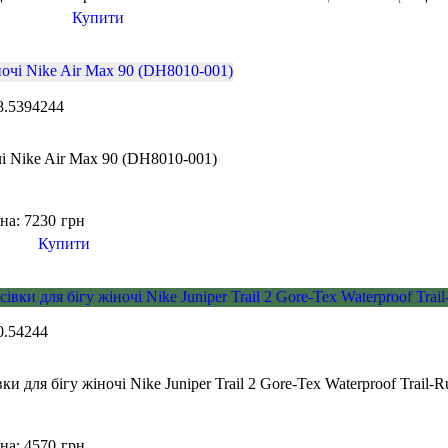
Купити
8.5
39
42
44
і Nike Air Max 90 (DH8010-001)
на: 7230
грн
Купити
0.5
42
44
ки для бігу жіночі Nike Juniper Trail 2 Gore-Tex Waterproof Trail
на: 4570
грн