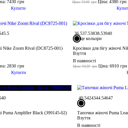
на: 7430
грн
Ціна: 4380
грн
Ціна: 5160
грн
Купити
Купи
5
45.5
36.5
37.5
38
38.5
39
40
ще кольори
і Nike Zoom Rival (DC8725-001)
Кросівки для бігу жіночі N
Взуття
В наявності
на: 2830
грн
Ціна: 6910
грн
Ціна: 9220
грн
Купити
5
40
40.5
42
43
44.5
46
47
і Puma Amplifier Black (399145-02)
Тапочки жіночі Puma Leadc
Взуття
В наявності