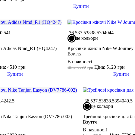
Купити
0.5
41
36.5
37.5
38
38.5
39
40
44
ще кольори
чі Adidas Nmd_R1 (HQ4247)
Кросівки жіночі Nike W Journey
Взуття
В наявності
на: 4510
грн
Ціна: 5120
грн
Ціна: 6030
грн
Купити
Купити
1
42
42.5
36.5
37.5
38
38.5
39
40
40.5
ще кольори
і Nike Tanjun Easyon (DV7786-002)
Трейлові кросівки для біг
Взуття
В наявності