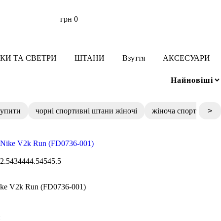
грн
0
КИ ТА СВЕТРИ
ШТАНИ
Взуття
АКСЕСУАРИ
купити
чорні спортивні штани жіночі
жіноча спортивна к
>
2.5
43
44
44.5
45
45.5
ike V2k Run (FD0736-001)
н