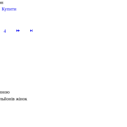
рн
Купити
4
іноча
тиною
льйонів жінок