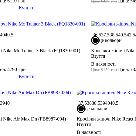
на: 6110
грн
Ціна: 54
Ціна: 6420
грн
Купити
9
40
40.5
36.5
37.5
38.5
40.5
42.5
ще кольори
і Nike Mc Trainer 3 Black (FQ1830-001)
Кросівки жіночі Nike
Взуття
В наявності
на: 4790
грн
Ціна: 73
Ціна: 9150
грн
Купити
5
39
40
37.5
38
38.5
39
40
40.5
ще кольори
і Nike Air Max Dn (FB8987-004)
Кросівки жіночі Nike React 
Взуття
В наявності