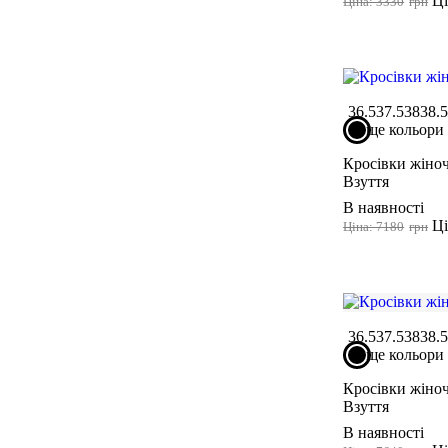
Ці
Ціна: 3330
грн
36.5
37.5
38
38.
ще кольори
Кросівки жіноч
Взуття
В наявності
Ці
Ціна: 7180
грн
36.5
37.5
38
38.
ще кольори
Кросівки жіноч
Взуття
В наявності