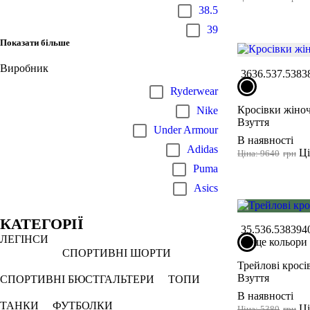
38.5
39
Показати більше
Виробник
36
36.5
37.5
38
3
Ryderwear
Кросівки жіноч
Nike
Взуття
Under Armour
В наявності
Adidas
Ці
Ціна: 9640
грн
Puma
Asics
КАТЕГОРІЇ
35.5
36.5
38
39
4
ЛЕГІНСИ
ще кольори
СПОРТИВНІ ШОРТИ
Трейлові кросів
Взуття
СПОРТИВНІ БЮСТГАЛЬТЕРИ
ТОПИ
В наявності
ТАНКИ
ФУТБОЛКИ
Ці
Ціна: 5380
грн