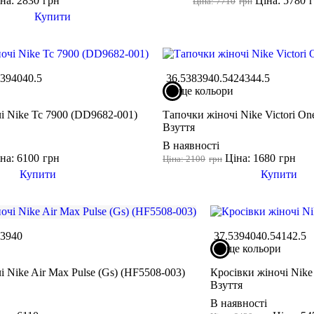
на: 2830
грн
Ціна: 5780
Ціна: 7710
грн
Купити
5
39
40
40.5
36.5
38
39
40.5
42
43
44.5
ще кольори
і Nike Tc 7900 (DD9682-001)
Тапочки жіночі Nike Victori On
Взуття
В наявності
на: 6100
грн
Ціна: 1680
грн
Ціна: 2100
грн
Купити
Купити
5
39
40
37.5
39
40
40.5
41
42.5
ще кольори
і Nike Air Max Pulse (Gs) (HF5508-003)
Кросівки жіночі Nike
Взуття
В наявності