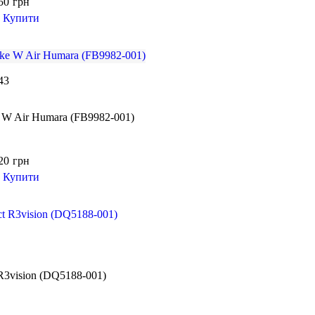
50
грн
Купити
43
 W Air Humara (FB9982-001)
20
грн
Купити
R3vision (DQ5188-001)