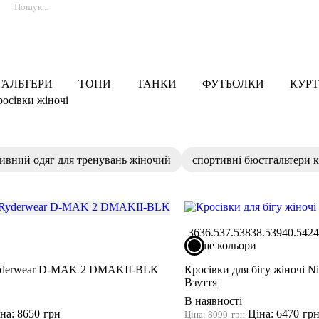
ГАЛЬТЕРИ
ТОПИ
ТАНКИ
ФУТБОЛКИ
КУРТ
росівки жіночі
ивний одяг для тренувань жіночий
спортивні бюстгальтери 
36
36.5
37.5
38
38.5
39
40.5
42
4
ще кольори
derwear D-MAK 2 DMAKII-BLK
Кросівки для бігу жіночі N
Взуття
В наявності
на: 8650
грн
Ціна: 6470
гр
Ціна: 8090
грн