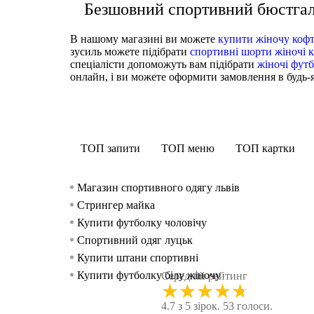
Безшовний спортивний бюстгал
В нашому магазині ви можете
купити жіночу коф
зусиль можете підібрати
спортивні шорти жіночі 
спеціалісти допоможуть вам підібрати
жіночі футб
онлайн, і ви можете оформити замовлення в будь-я
ТОП запити
ТОП меню
ТОП картки
Магазин спортивного одягу львів
Стрингер майка
Купити футболку чоловічу
Спортивний одяг луцьк
Купити штани спортивні
Купити футболку білу жіночу
Середній рейтинг
★
★
★
★
★
Спортивні брюки чоловічі
4.7 з 5 зірок. 53 голоси.
Білі кофти жіночі