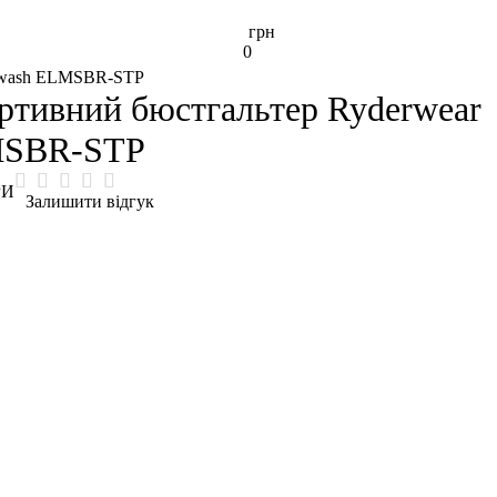
грн
0
newash ELMSBR-STP
ртивний бюстгальтер Ryderwear
MSBR-STP
РИ
Залишити відгук