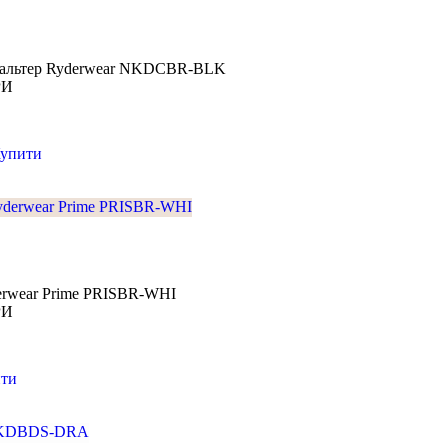
гальтер Ryderwear NKDCBR-BLK
РИ
упити
erwear Prime PRISBR-WHI
РИ
ти