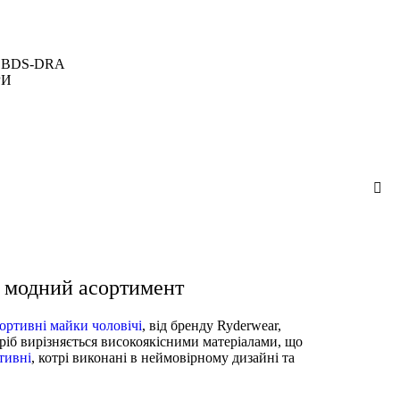
KDBDS-DRA
РИ
 модний асортимент
ортивні майки чоловічі
, від бренду Ryderwear,
иріб вирізняється високоякісними матеріалами, що
тивні
, котрі виконані в неймовірному дизайні та