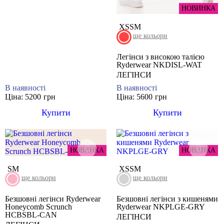
НОВИНКА
XS
S
M
ще кольори
Легінси з високою талією
Ryderwear NKDISL-WAT
ЛЕГІНСИ
В наявності
В наявності
Ціна: 5200
грн
Ціна: 5600
грн
Купити
Купити
НОВИНКА
НОВИНКА
S
M
XS
S
M
ще кольори
ще кольори
Безшовні легінси Ryderwear
Безшовні легінси з кишенями
Honeycomb Scrunch
Ryderwear NKPLGE-GRY
HCBSBL-CAN
ЛЕГІНСИ