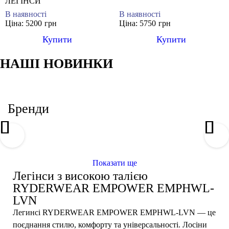
ЛЕГІНСИ
В наявності
В наявності
Ціна: 5200
грн
Ціна: 5750
грн
Купити
Купити
НАШІ НОВИНКИ
НОВИНКА
НОВИНКА
НОВИНКА
НОВИНКА
XS
XS
XS
XS
S
S
S
S
M
M
M
M
ще кольори
ще кольори
ще кольори
ще кольори
Бренди
Безшовні легінси Ryderwear ELMLEG-AZU
Безшовні легінси Ryderwear SCULEG-AMT
Безшовні легінси Ryderwear NKDISL-LIM
Безшовні легінси Ryderwear BSTVLG-CRY
ЛЕГІНСИ
ЛЕГІНСИ
ЛЕГІНСИ
ЛЕГІНСИ
Показати ще
Легінси з високою талією
RYDERWEAR EMPOWER EMPHWL-
LVN
Легинсі RYDERWEAR EMPOWER EMPHWL-LVN — це
поєднання стилю, комфорту та універсальності. Лосіни