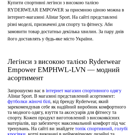
Купити спортивні легінси з високою талією
RYDERWEAR EMPOWER за приємною ціною можна в
інтернет-магазині Alistar Sport. На сайті представлені
різні моделі, призначені для спорту та фітнесу. Аби
замовити товар достатньо декілька хвилин. За пару днів
його доставлять у будь-яке місто України.
Легінси з високою талією Ryderwear
Empower EMPHWL-LVN — модний
асортимент
Запрошуємо вас в
інтернет магазин спортивного одягу
Alistar Sport. В магазині представлений асортимент:
футболки жіночі білі
, від бренду Ryderwear, який
зарекомендував себе як надійний виробник комфортного
та модного одягу, взуття та аксесуарів для фітнесу та
спорту. Кожен продукт виготовлений з високоякісних
матеріалів, що забезпечує максимальний комфорт під час
тренувань. На сайті ви знайдете
топік спортивний
,
голубі
кросівки
, котрі виконані в неймовірному дизайні та