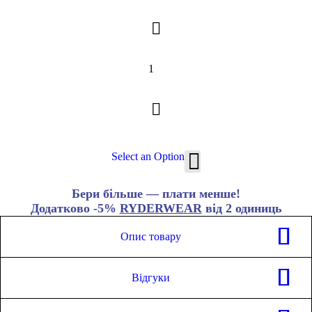
Select an Option
Бери більше — плати менше!
Додатково -5%
RYDERWEAR
від 2 одиниць
Опис товару
Зріст моделі 165 см. Зазвичай вона носить розмір XS і зараз
носить розмір XS. Її талія становить 66 см, а стегна 91 см.
Відгуки
Складний пояс
Контурний задній пояс