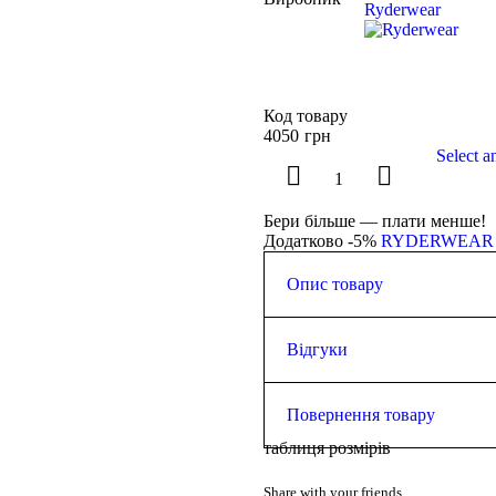
Ryderwear
Код товару
4050
грн
Select a
Бери більше — плати менше!
Додатково -5%
RYDERWEAR
Опис товару
Зріст моделі 158 см. Зазвичай 
64 см.
Відгуки
Виріз горловини у формі 
Ефект зібраних складок
0.0
Знімна підкладка
Повернення товару
Регульований бретелі
Фірмовий логотип Ryderw
таблиця розмірів
Повернути товар у магазин (а
Основний матеріал: 81% н
із дня покупки. Це правило 
Підкладка: 90% поліестер
Share with your friends