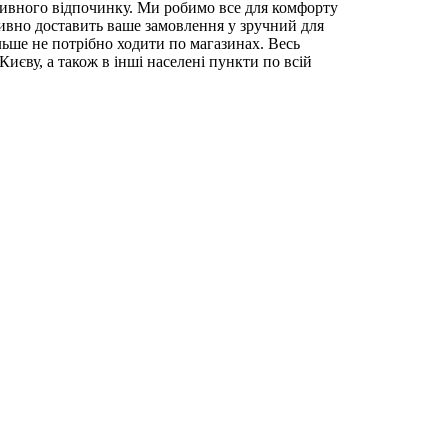
ктивного відпочинку. Ми робимо все для комфорту
ивно доставить ваше замовлення у зручний для
льше не потрібно ходити по магазинах. Весь
иєву, а також в інші населені пункти по всій
PNK
Футболки чоловічі
RETOST-WHI
ний коктейль
жіночі
Спортивні майки
wear LFTHSB-PLU
ок
альтер
Спортивні штани чоловічі
, Чорний
Шорти чоловічі спортивні
K-MTN
й
жіноча
Худі чоловічі
Спортивні куртки чоловічі
st ACTTSB-BLK
Майка стрингер
V
ричневий мергель
жіночі
Кросівки чоловічі