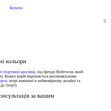
Купити
і кольори
чі спортивні кросівки
, від бренду Ryderwear, який
рту. Кожен виріб вирізняється високоякісними
орти
, котрі виконані в неймовірному дизайні та
иду спорту.
нсультація за вашим