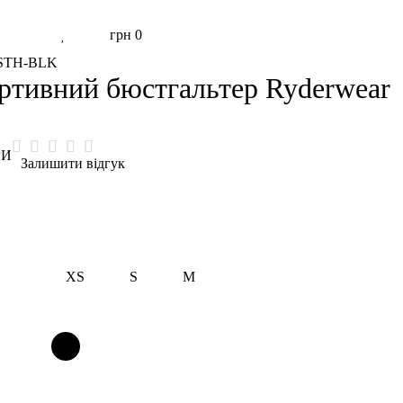
грн
0
DSTH-BLK
ртивний бюстгальтер Ryderwear
РИ
Залишити відгук
XS
S
M