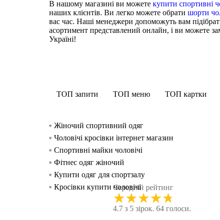
В нашому магазині ви можете
купити спортивні ч
наших клієнтів. Ви легко можете обрати
шорти чо
вас час. Наші менеджери допоможуть вам підібра
асортимент представлений онлайн, і ви можете зам
Україні!
ТОП запити
ТОП меню
ТОП картки
Жіночий спортивний одяг
Чоловічі кросівки інтернет магазин
Спортивні майки чоловічі
Фітнес одяг жіночий
Купити одяг для спортзалу
Кросівки купити чоловічі
Середній рейтинг
★
★
★
★
★
Купити чоловічі білі кросівки
4.7 з 5 зірок. 64 голоси.
Спортивні легінси жіночі