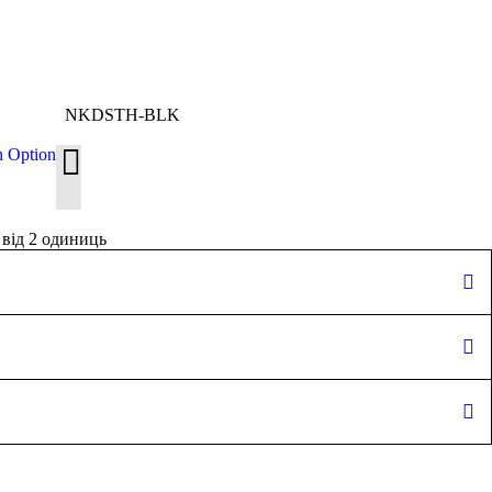
NKDSTH-BLK
n Option
від 2 одиниць
вона носить розмір XS і зараз також в XS. Її бюст 87 см, а талія
серця
0 Відгуки
ear
бо обміняти його на інший аналогічний) можна протягом 14 днів
ейлон/19% еластан
поширюється на товари належної якості, тобто невикористані та
/10% еластан
Facebook
LinkedIn
Pintere