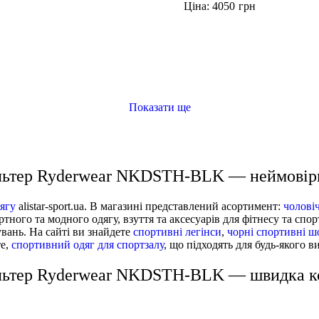
Ціна: 4050
грн
K
NKDTSB-GRP
NKDSTH-BLK
Показати ще
льтер Ryderwear NKDSTH-BLK — неймовірн
ягу
alistar-sport.ua. В магазині представлений асортимент:
чолові
ного та модного одягу, взуття та аксесуарів для фітнесу та спо
увань. На сайті ви знайдете
спортивні легінси
,
чорні спортивні ш
те,
спортивний одяг для спортзалу
, що підходять для будь-якого в
льтер Ryderwear NKDSTH-BLK — швидка ко