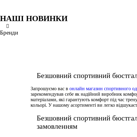
НАШІ НОВИНКИ
XS
XS
XS
XS
S
S
S
S
M
M
M
M
Бренди
ще кольори
ще кольори
ще кольори
Спортивний бюстгальтер Ryderwear NKDSWB-BL
Безшовний спортивний бюстгальтер Ryderwear 
Безшовний спортивний бюстгальтер Ryderwear 
Безшовне боді Ryderwear NKDBDS-LIM
СПОРТИВНІ БЮСТГАЛЬТЕРИ
СПОРТИВНІ БЮСТГАЛЬТЕРИ
СПОРТИВНІ БЮСТГАЛЬТЕРИ
СПОРТИВНІ БЮСТГАЛЬТЕРИ
Безшовний спортивний бюстга
Запрошуємо вас в
онлайн магазин спортивного од
зарекомендував себе як надійний виробник комфорт
матеріалами, які гарантують комфорт під час трен
кольорі. У нашому асортименті ви легко відшукає
Безшовний спортивний бюстга
замовленням