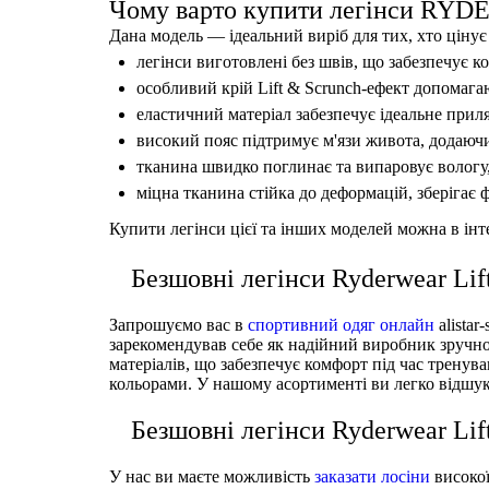
Чому варто купити легінси RY
Дана модель — ідеальний виріб для тих, хто цінує 
легінси виготовлені без швів, що забезпечує к
особливий крій Lift & Scrunch-ефект допомага
еластичний матеріал забезпечує ідеальне приля
високий пояс підтримує м'язи живота, додаючи 
тканина швидко поглинає та випаровує вологу,
міцна тканина стійка до деформацій, зберігає 
Купити легінси цієї та інших моделей можна в інте
Безшовні легінси Ryderwear L
Запрошуємо вас в
спортивний одяг онлайн
alista
зарекомендував себе як надійний виробник зручног
матеріалів, що забезпечує комфорт під час тренув
кольорами. У нашому асортименті ви легко відшу
Безшовні легінси Ryderwear L
У нас ви маєте можливість
заказати лосіни
високої