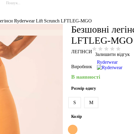
легінси Ryderwear Lift Scrunch LFTLEG-MGO
Безшовні легін
LFTLEG-MGO
ЛЕГІНСИ
Залишити відгук
Ryderwear
Виробник
В наявності
Розмір одягу
S
M
Колір