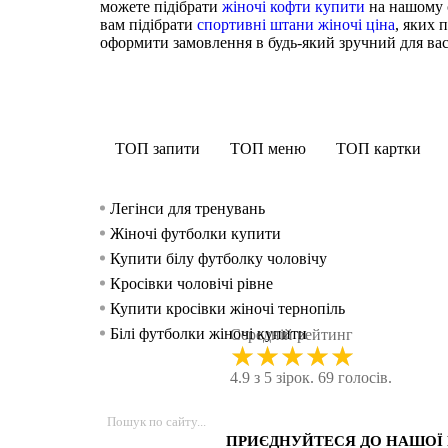
можете підібрати
жіночі кофти купити
на нашому с
вам підібрати
спортивні штани жіночі ціна
, яких 
оформити замовлення в будь-який зручний для вас 
ТОП запити
ТОП меню
ТОП картки
Легінси для тренувань
Жіночі футболки купити
Купити білу футболку чоловічу
Кросівки чоловічі рівне
Купити кросівки жіночі тернопіль
Білі футболки жіночі купити
Середній рейтинг
★
★
★
★
★
Купити білі кроси чоловічі
4.9 з 5 зірок. 69 голосів.
Кросівки жіночі купити львів
Інтернет магазин спортивного одягу україна
Футболки чоловічі білі
ПРИЄДНУЙТЕСЯ ДО НАШОЇ