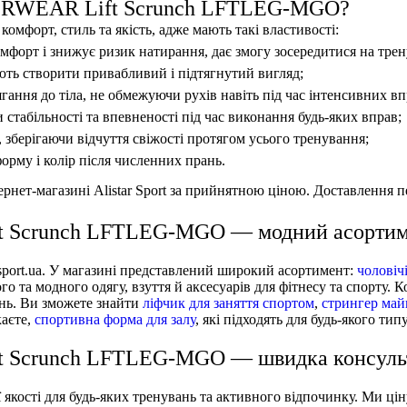
DERWEAR Lift Scrunch LFTLEG-MGO?
комфорт, стиль та якість, адже мають такі властивості:
омфорт і знижує ризик натирання, дає змогу зосередитися на тре
ють створити привабливий і підтягнутий вигляд;
гання до тіла, не обмежуючи рухів навіть під час інтенсивних вп
стабільності та впевненості під час виконання будь-яких вправ;
 зберігаючи відчуття свіжості протягом усього тренування;
форму і колір після численних прань.
рнет-магазині Alistar Sport за прийнятною ціною. Доставлення пе
ift Scrunch LFTLEG-MGO — модний асорти
r-sport.ua. У магазині представлений широкий асортимент:
чоловічі
о та модного одягу, взуття й аксесуарів для фітнесу та спорту. 
ань. Ви зможете знайти
ліфчик для заняття спортом
,
стрингер май
каєте,
спортивна форма для залу
, які підходять для будь-якого тип
ift Scrunch LFTLEG-MGO — швидка консуль
 якості для будь-яких тренувань та активного відпочинку. Ми ці