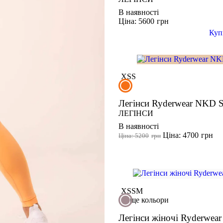
В наявності
Ціна: 5600
грн
Куп
XS
S
Легінси Ryderwear NKD 
ЛЕГІНСИ
В наявності
Ціна: 4700
грн
Ціна: 5200
грн
XS
S
M
ще кольори
Легінси жіночі Ryderwe