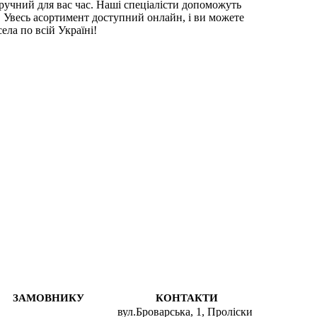
ручний для вас час. Наші спеціалісти допоможуть
. Увесь асортимент доступний онлайн, і ви можете
ела по всій Україні!
ist MOMTSB-SNG
Футболки чоловічі
ash ELMSBR-FST
 Лимон
жіночі
Спортивні майки
ist MOMTSB-WHI
нсовий синій
альтер
Спортивні штани чоловічі
ий
Шорти чоловічі спортивні
CHA
жіноча
Худі чоловічі
SCBBSH-DTA
агдовий
Спортивні куртки чоловічі
BSL-TAN
вий
Майка стрингер
жіночі
Кросівки чоловічі
Чоловічі аксесуари
ЗАМОВНИКУ
КОНТАКТИ
h SCBBLG-DTA
вул.Броварська, 1, Проліски