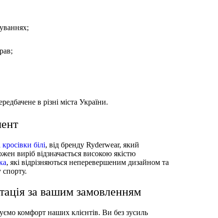
нуваннях;
рав;
редбачене в різні міста України.
мент
 кросівки білі
, від бренду Ryderwear, який
Кожен виріб відзначається високою якістю
ка
, які відрізняються неперевершеним дизайном та
у спорту.
тація за вашим замовленням
нуємо комфорт наших клієнтів. Ви без зусиль