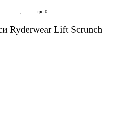
грн
0
си Ryderwear Lift Scrunch