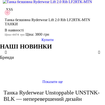
поверненню
товар не використовувався і зберігся в тому вигляді, в якому
XS
S
його купували
минуло менше двох тижнів з моменту придбання товару
є касовий або товарний чек
Танка безшовна Ryderwear Lift 2.0 Rib LF2RTK-MTN
ТАНКИ
В наявності
Ціна: 3800
грн
Ціна: 4474
грн
Купити
НАШІ НОВИНКИ
XS
S
XS
XS
S
S
S
M
M
L
L
Бренди
Танка безшовна Ryderwear Lift 2.0 Rib LF2RTK-MTN
ТАНКИ
Танка Ryderwear Unstoppable UNSTNK-BLK
ТАНКИ
Майка жіноча Nike W Ny Df Luxe Crop Tank Nv (DV9171-126)
ТАНКИ
Майка жіноча Nike Sportswear Everyday Modern (DV7934-227)
ТАНКИ
Показати ще
Танка Ryderwear Unstoppable UNSTNK-
BLK — неперевершений дизайн