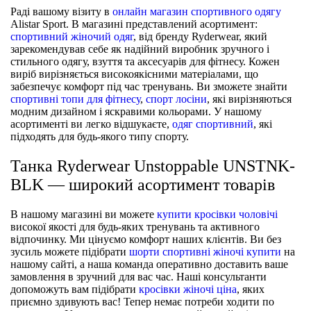
Раді вашому візиту в
онлайн магазин спортивного одягу
Alistar Sport. В магазині представлений асортимент:
спортивний жіночий одяг
, від бренду Ryderwear, який
зарекомендував себе як надійний виробник зручного і
стильного одягу, взуття та аксесуарів для фітнесу. Кожен
виріб вирізняється високоякісними матеріалами, що
забезпечує комфорт під час тренувань. Ви зможете знайти
спортивні топи для фітнесу
,
спорт лосіни
, які вирізняються
модним дизайном і яскравими кольорами. У нашому
асортименті ви легко відшукаєте,
одяг спортивний
, які
підходять для будь-якого типу спорту.
Танка Ryderwear Unstoppable UNSTNK-
BLK — широкий асортимент товарів
В нашому магазині ви можете
купити кросівки чоловічі
високої якості для будь-яких тренувань та активного
відпочинку. Ми цінуємо комфорт наших клієнтів. Ви без
зусиль можете підібрати
шорти спортивні жіночі купити
на
нашому сайті, а наша команда оперативно доставить ваше
замовлення в зручний для вас час. Наші консультанти
допоможуть вам підібрати
кросівки жіночі ціна
, яких
приємно здивують вас! Тепер немає потреби ходити по