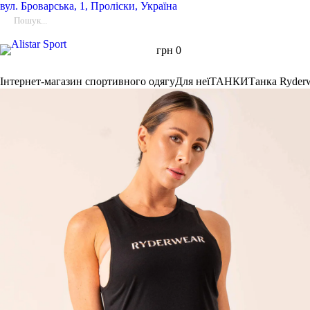
вул.
Броварська, 1, Проліски, Україна
грн
0
Інтернет-магазин спортивного одягу
Для неї
ТАНКИ
Танка Ryder