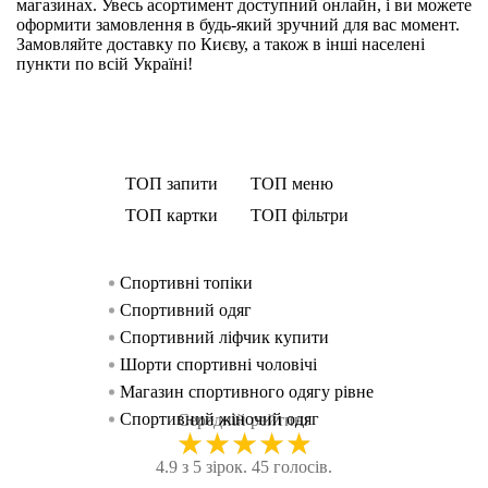
магазинах. Увесь асортимент доступний онлайн, і ви можете
оформити замовлення в будь-який зручний для вас момент.
Замовляйте доставку по Києву, а також в інші населені
пункти по всій Україні!
ТОП запити
ТОП меню
ТОП картки
ТОП фільтри
Спортивні топіки
Спортивний о
Безшовне боді Ryder
Майки стрингери R
жінок
Спортивний одяг
Спортивний бюстгальтер
Спортивний одяг для чо
Спортивний о
Спортивний ліфчик купити
Рукавички для фіт
Спортивний одяг для ж
чоловіків
Шорти спортивні чоловічі
Безшовний спортивний бюстг
Спортивний одяг для жін
Магазин спортивного одягу рівне
Шорти Ryderwe
Спортивні топ
Спортивний жіночий одяг
Безшовний спортивний б
Худі чоловічі Ry
Середній рейтинг
★
★
★
★
★
Купити чорні жіночі кросівки
Майка Ryderwe
Спортивні шорти жіноч
4.9 з 5 зірок. 45 голосів.
Кросівки чоловічі білі
Шорти Ryderwear 
Спортивні кофти жін