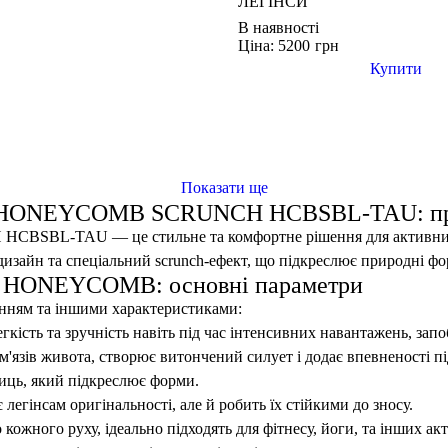
ЛЕГІНСИ
В наявності
Ціна: 5200
грн
Купити
Показати ще
 HONEYCOMB SCRUNCH HCBSBL-TAU: при
TAU — це стильне та комфортне рішення для активних жіно
изайн та спеціальний scrunch-ефект, що підкреслює природні фо
 HONEYCOMB: основні параметри
анням та іншими характеристиками:
гкість та зручність навіть під час інтенсивних навантажень, зап
'язів живота, створює витончений силует і додає впевненості пі
ниць, який підкреслює форми.
егінсам оригінальності, але й робить їх стійкими до зносу.
ожного руху, ідеально підходять для фітнесу, йоги, та інших ак