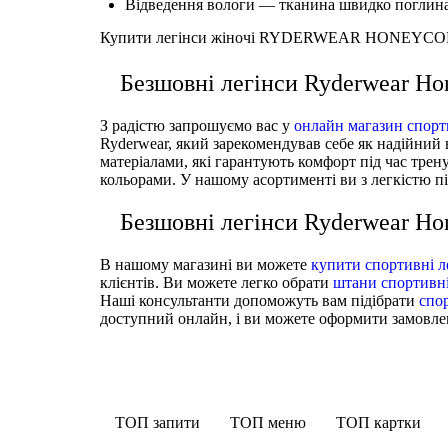
Відведення вологи — тканина швидко поглинає 
Купити легінси жіночі RYDERWEAR HONEYCOMB 
Безшовні легінси Ryderwear H
З радістю запрошуємо вас у
онлайн магазин спорт
Ryderwear, який зарекомендував себе як надійний 
матеріалами, які гарантують комфорт під час тре
кольорами. У нашому асортименті ви з легкістю п
Безшовні легінси Ryderwear 
В нашому магазині ви можете
купити спортивні л
клієнтів. Ви можете легко обрати
штани спортивні
Наші консультанти допоможуть вам підібрати
спо
доступний онлайн, і ви можете оформити замовленн
ТОП запити
ТОП меню
ТОП картки