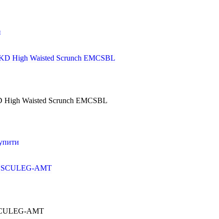
и
D High Waisted Scrunch EMCSBL
упити
r SCULEG-AMT