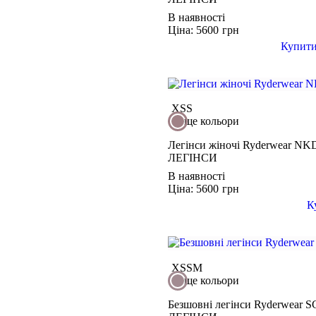
В наявності
Ціна: 5600
грн
Купит
XS
S
ще кольори
Легінси жіночі Ryderwear NK
ЛЕГІНСИ
В наявності
Ціна: 5600
грн
К
XS
S
M
ще кольори
Безшовні легінси Ryderwea