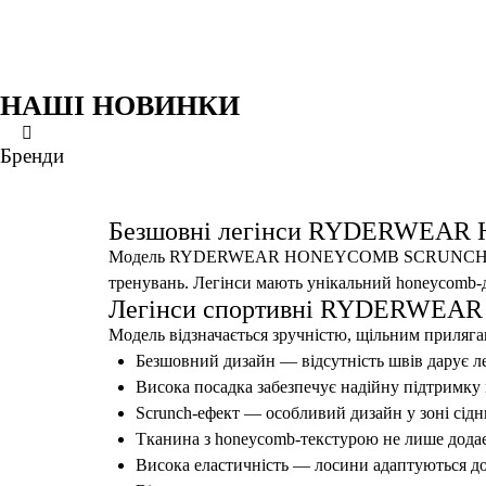
НАШІ НОВИНКИ
XS
XS
XS
XS
S
S
S
S
M
M
M
M
Бренди
ще кольори
ще кольори
ще кольори
ще кольори
Безшовні легінси Ryderwear BSTVLG-CRY
ЛЕГІНСИ
Безшовні легінси Ryderwear BSTVLG-EBL
ЛЕГІНСИ
Безшовні легінси Ryderwear STWISL-MIN
ЛЕГІНСИ
Безшовні легінси Ryderwear NKDISL-LIM
ЛЕГІНСИ
Безшовні легінси RYDERWEAR
Модель RYDERWEAR HONEYCOMB SCRUNCH HCBSBL-
тренувань. Легінси мають унікальний honeycomb-д
Легінси спортивні RYDERWEAR
Модель відзначається зручністю, щільним приляг
Безшовний дизайн — відсутність швів дарує ле
Висока посадка забезпечує надійну підтримку м
Scrunch-ефект — особливий дизайн у зоні сід
Тканина з honeycomb-текстурою не лише додає л
Висока еластичність — лосини адаптуються до к