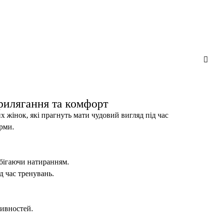
лягання та комфорт
к, які прагнуть мати чудовий вигляд під час
рми.
обігаючи натиранням.
д час тренувань.
тивностей.