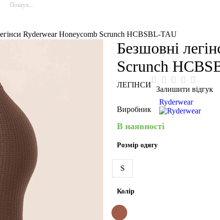
легінси Ryderwear Honeycomb Scrunch HCBSBL-TAU
Безшовні легі
Scrunch HCBS
ЛЕГІНСИ
Залишити відгук
Ryderwear
Виробник
В наявності
Розмір одягу
S
Колір