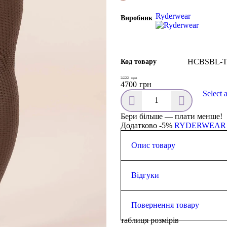
Ryderwear
Виробник
HCBSBL-
Код товару
5200
грн
4700
грн
Select 
Бери більше — плати менше!
Додатково -5%
RYDERWEAR
Опис товару
Зріст моделі 167 см. Зазвичай 
см, а стегна 101 см.
Відгуки
Високий відкидний пояс і
Контурний задній пояс
0.0
Без переднього шва
Повернення товару
Легінси на всю довжину
таблиця розмірів
Виготовлений із легкої бе
Повернути товар у магазин (а