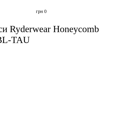
грн
0
нси Ryderwear Honeycomb
BL-TAU