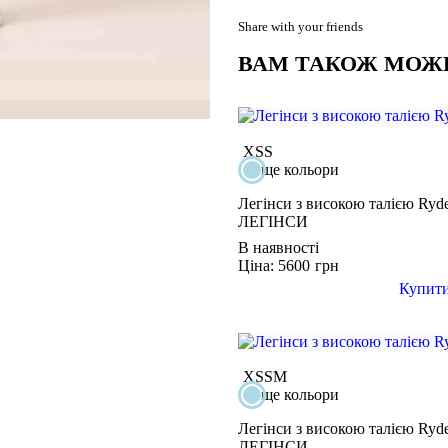
ваших вигинів
із дня покупки. Це правило 
Залишити відгук
Внутрішній шов штанин: 
Share with your friends
Основа: 92% нейлон, 8% с
ВАМ ТАКОЖ МОЖ
Контраст: 80% поліестер,
Щоб повернути або обм
товару немає в 
Рекомендовано для тренувань
товар не використо
минуло м
XS
S
ще кольори
Легінси з високою талією R
ЛЕГІНСИ
В наявності
Ціна: 5600
грн
Купит
XS
S
M
ще кольори
Легінси з високою талією R
ЛЕГІНСИ