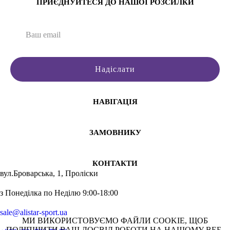
ПРИЄДНУЙТЕСЯ ДО НАШОЇ РОЗСИЛКИ
Купити кросівки чоловічі білі
Велосипедні шорти Ryder
Спортивні футболк
Легинсі
Шорти Ryderwear Activ
Спортивний одяг для чо
Купити кросівки жіночі україна
Безшовний спортивний бюстг
Спортивний одяг для жін
Купити футболку чоловічу
Шорти Ryderwear 
Спортивні штани жіно
Лосіни спортивні
Спортивний бюстгальтер
Спортивні штани жіноч
Надіслати
Жіночі спортивні топи
Безшовні шорти Ryderw
Спортивний одяг для 
Спорт футболка
Спортивний бюстгальте
Спортивні куртки чоловіч
Лосини жіночі спортивні
Безшовний спортивний бюстг
Спортивний одяг для жіно
НАВІГАЦІЯ
Купити спортивний одяг чоловічий
Майка Ryderwear Oc
Спортивний одяг для чоло
Спортивний одяг чернівці
Футболка з довгим 
Спортивний бюстга
ЗАМОВНИКУ
Одяг для спортзала
Безшовні легінси Ryde
Спортивний одяг для ч
Топік спортивний
Шорти Ryderwe
Спортивні шорти жі
КОНТАКТИ
Біла чоловіча футболка
Стрингер для тренув
Спортивні куртки 
вул.Броварська, 1, Проліски
Сайти спортивного одягу
Шорти Ryderwear 
Спортивний одяг для ж
з Понеділка по Неділю 9:00-18:00
sale@alistar-sport.ua
МИ ВИКОРИСТОВУЄМО ФАЙЛИ COOKIE, ЩОБ
ПОЛІПШИТИ ВАШ ДОСВІД РОБОТИ НА НАШОМУ ВЕБ-