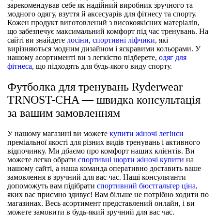
зарекомендував себе як надійний виробник зручного та
модного одягу, взуття й аксесуарів для фітнесу та спорту.
Кожен продукт виготовлений з високоякісних матеріалів,
що забезпечує максимальний комфорт під час тренувань. На
сайті ви знайдете
лосіни
,
спортивні ліфчики
, які
вирізняються модним дизайном і яскравими кольорами. У
нашому асортименті ви з легкістю підберете,
одяг для
фітнеса
, що підходять для будь-якого виду спорту.
Футболка для тренувань Ryderwear
TRNOST-CHA — швидка консультація
за вашим замовленням
У нашому магазині ви можете
купити жіночі легінси
преміальної якості для різних видів тренувань і активного
відпочинку. Ми дбаємо про комфорт наших клієнтів. Ви
можете легко обрати
спортивні шорти жіночі купити
на
нашому сайті, а наша команда оперативно доставить ваше
замовлення в зручний для вас час. Наші консультанти
допоможуть вам підібрати
спортивний бюстгальтер ціна
,
яких вас приємно здивує! Вам більше не потрібно ходити по
магазинах. Весь асортимент представлений онлайн, і ви
можете замовити в будь-який зручний для вас час.