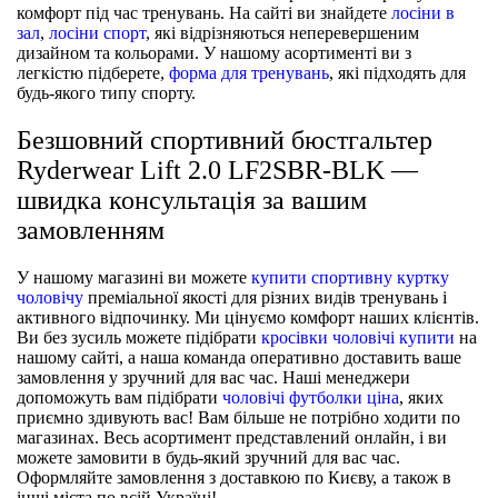
комфорт під час тренувань. На сайті ви знайдете
лосіни в
зал
,
лосіни спорт
, які відрізняються неперевершеним
дизайном та кольорами. У нашому асортименті ви з
легкістю підберете,
форма для тренувань
, які підходять для
будь-якого типу спорту.
Безшовний спортивний бюстгальтер
Ryderwear Lift 2.0 LF2SBR-BLK —
швидка консультація за вашим
замовленням
У нашому магазині ви можете
купити спортивну куртку
чоловічу
преміальної якості для різних видів тренувань і
активного відпочинку. Ми цінуємо комфорт наших клієнтів.
Ви без зусиль можете підібрати
кросівки чоловічі купити
на
нашому сайті, а наша команда оперативно доставить ваше
замовлення у зручний для вас час. Наші менеджери
допоможуть вам підібрати
чоловічі футболки ціна
, яких
приємно здивують вас! Вам більше не потрібно ходити по
магазинах. Весь асортимент представлений онлайн, і ви
можете замовити в будь-який зручний для вас час.
Оформляйте замовлення з доставкою по Києву, а також в
інші міста по всій Україні!