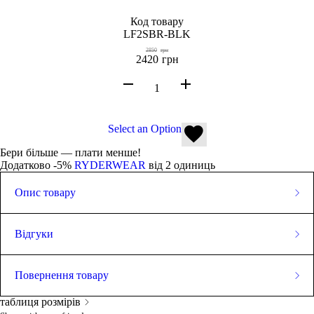
Код товару
LF2SBR-BLK
2850
грн
2420
грн
Select an Option
Бери більше — плати менше!
Додатково -5%
RYDERWEAR
від 2 одиниць
Опис товару
Зріст моделі 165 см. Зазвичай вона носить розмір XS і зараз
одягнена в розмір XS. Її бюст становить 83 см, а талія 66 см.
Відгуки
Регульовані перехресні бретелі
Відкрита спинка для вентиляції
0.0
Безшовний пояс в рубчик
Повернення товару
Тканий логотип Ryderwear на передньому поясі
Знімна підкладка
таблиця розмірів
Повернути товар у магазин (або обміняти його на інший
Виготовлений з м'якої безшовної тканини