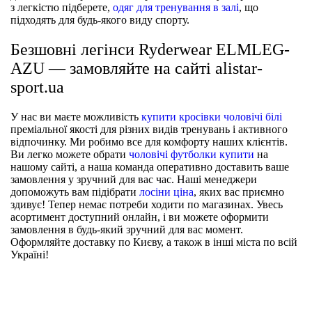
з легкістю підберете,
одяг для тренування в залі
, що
підходять для будь-якого виду спорту.
Безшовні легінси Ryderwear ELMLEG-
AZU — замовляйте на сайті alistar-
sport.ua
У нас ви маєте можливість
купити кросівки чоловічі білі
преміальної якості для різних видів тренувань і активного
відпочинку. Ми робимо все для комфорту наших клієнтів.
Ви легко можете обрати
чоловічі футболки купити
на
нашому сайті, а наша команда оперативно доставить ваше
замовлення у зручний для вас час. Наші менеджери
допоможуть вам підібрати
лосіни ціна
, яких вас приємно
здивує! Тепер немає потреби ходити по магазинах. Увесь
асортимент доступний онлайн, і ви можете оформити
замовлення в будь-який зручний для вас момент.
Оформляйте доставку по Києву, а також в інші міста по всій
Україні!