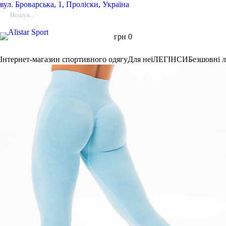
вул.
Броварська, 1, Проліски, Україна
грн
0
Інтернет-магазин спортивного одягу
Для неї
ЛЕГІНСИ
Безшовні 