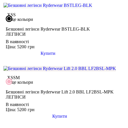
товару немає в Переліку тих, що не підлягають обміну та
поверненню
товар не використовувався і зберігся в тому вигляді, в якому
XS
S
його купували
ще кольори
минуло менше двох тижнів з моменту придбання товару
є касовий або товарний чек
Безшовні легінси Ryderwear BSTLEG-BLK
ЛЕГІНСИ
В наявності
Ціна: 5200
грн
Купити
XS
S
M
ще кольори
Безшовні легінси Ryderwear Lift 2.0 BBL LF2BSL-MPK
ЛЕГІНСИ
В наявності
Ціна: 5200
грн
Купити