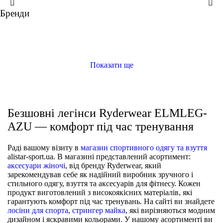
XS
XS
XS
XS
S
S
S
S
M
M
M
M
Бренди
ще кольори
ще кольори
ще кольори
ще кольори
Безшовні легінси Ryderwear STWISL-MIN
ЛЕГІНСИ
Легінси з високою талією Ryderwear NKDSLN-CHO
ЛЕГІНСИ
Безшовні легінси Ryderwear BSTVLG-CRY
ЛЕГІНСИ
Безшовні легінси Ryderwear ELMLEG-FRN
ЛЕГІНСИ
Показати ще
Безшовні легінси Ryderwear ELMLEG-
AZU — комфорт під час тренування
Раді вашому візиту в
магазин спортивного одягу та взуття
alistar-sport.ua. В магазині представлений асортимент:
аксесуари жіночі
, від бренду Ryderwear, який
зарекомендував себе як надійний виробник зручного і
стильного одягу, взуття та аксесуарів для фітнесу. Кожен
продукт виготовлений з високоякісних матеріалів, які
гарантують комфорт під час тренувань. На сайті ви знайдете
лосіни для спорта
,
стрингер майка
, які вирізняються модним
дизайном і яскравими кольорами. У нашому асортименті ви