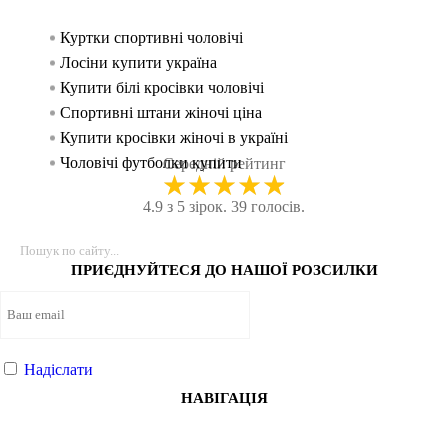
Куртки спортивні чоловічі
Спорти
Безшов
Спорти
жінок
Лосіни купити україна
Безшо
Майки
Спорти
Купити білі кросівки чоловічі
Безшовний
Спорт
чоловік
Спортивні штани жіночі ціна
Легінси
Спорт
Купити кросівки жіночі в україні
Кросі
Спорти
Чоловічі футболки купити
Спортив
Лосин
Середній рейтинг
★
★
★
★
★
Купити одяг для фітнесу
Рукав
Спорти
4.9 з 5 зірок. 39 голосів.
Футболка біла жіноча купити
Безшо
Спортив
Форма для тренувань
Легі
Лосин
Кросівки чоловічі ціна
Спорти
Спорт
ПРИЄДНУЙТЕСЯ ДО НАШОЇ РОЗСИЛКИ
Купити жіночі кофти
Футбо
Спорти
Спортивні кофти жіночі купити
Танка
Спорт
Кросівки купити жіночі
Шорти 
Спорт
Білі футболки жіночі купити
Майк
Спорти
Надіслати
Онлайн магазин спортивного одягу
Стрин
Чолов
НАВІГАЦІЯ
Одяг для спортзалу
Безшов
Спорти
Жіночі спортивні топи
Безшо
Спортив