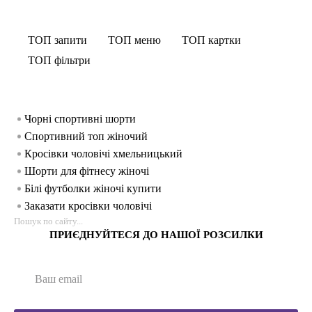
ТОП запити
ТОП меню
ТОП картки
ТОП фільтри
Чорні спортивні шорти
Спо
Бе
Сп
жін
Спортивний топ жіночий
Бе
С
Спо
Кросівки чоловічі хмельницький
С
М
чол
Шорти для фітнесу жіночі
Б
Ло
Білі футболки жіночі купити
Ле
Сп
Заказати кросівки чоловічі
Бе
Ло
Кофти жіночі купити україна
С
Сп
ПРИЄДНУЙТЕСЯ ДО НАШОЇ РОЗСИЛКИ
Спортивний одяг івано франківськ
Ф
Сп
Чоловічі кросівки хмельницький
С
Сп
Чоловічі спортивні шорти
Т
Ху
Спортивний одяг
Бе
Сп
Купити чоловічі білі кросівки
Бе
Сп