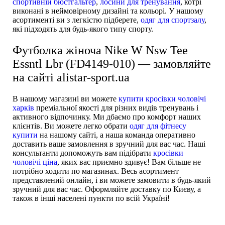
спортивній бюстгальтер
,
лосини для тренування
, котрі
виконані в неймовірному дизайні та кольорі. У нашому
асортименті ви з легкістю підберете,
одяг для спортзалу
,
які підходять для будь-якого типу спорту.
Футболка жіноча Nike W Nsw Tee
Essntl Lbr (FD4149-010) — замовляйте
на сайті alistar-sport.ua
В нашому магазині ви можете
купити кросівки чоловічі
харків
преміальної якості для різних видів тренувань і
активного відпочинку. Ми дбаємо про комфорт наших
клієнтів. Ви можете легко обрати
одяг для фітнесу
купити
на нашому сайті, а наша команда оперативно
доставить ваше замовлення в зручний для вас час. Наші
консультанти допоможуть вам підібрати
кросівки
чоловічі ціна
, яких вас приємно здивує! Вам більше не
потрібно ходити по магазинах. Весь асортимент
представлений онлайн, і ви можете замовити в будь-який
зручний для вас час. Оформляйте доставку по Києву, а
також в інші населені пункти по всій Україні!