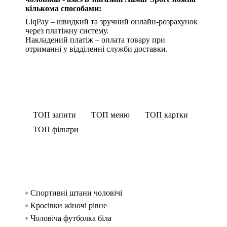
кількома способами:
LiqPay – швидкий та зручний онлайн-розрахунок
через платіжну систему.
Накладений платіж – оплата товару при
отриманні у відділенні служби доставки.
ТОП запити
ТОП меню
ТОП картки
ТОП фільтри
Спортивні штани чоловічі
Спорти
Куртк
Спорт
жінок
Кросівки жіночі рівне
Безшовн
Спортив
Спорти
Чоловіча футболка біла
Безшовни
Спорти
чоловік