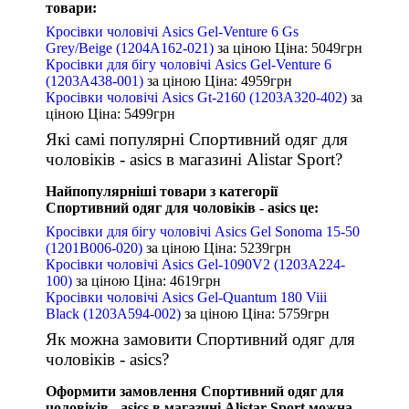
товари:
Кросівки чоловічі Asics Gel-Venture 6 Gs
Grey/Beige (1204A162-021)
за ціною
Ціна: 5049
грн
Кросівки для бігу чоловічі Asics Gel-Venture 6
(1203A438-001)
за ціною
Ціна: 4959
грн
Кросівки чоловічі Asics Gt-2160 (1203A320-402)
за
ціною
Ціна: 5499
грн
Які самі популярні Спортивний одяг для
чоловіків - asics в магазині Alistar Sport?
Найпопулярніші товари з категорії
Спортивний одяг для чоловіків - asics це:
Кросівки для бігу чоловічі Asics Gel Sonoma 15-50
(1201B006-020)
за ціною
Ціна: 5239
грн
Кросівки чоловічі Asics Gel-1090V2 (1203A224-
100)
за ціною
Ціна: 4619
грн
Кросівки чоловічі Asics Gel-Quantum 180 Viii
Black (1203A594-002)
за ціною
Ціна: 5759
грн
Як можна замовити Спортивний одяг для
чоловіків - asics?
Оформити замовлення Спортивний одяг для
чоловіків - asics в магазині Alistar Sport можна