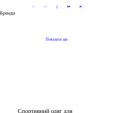
1
Бренди
Показати ще
шорти для фітнесу жіночі
ліфчик для заняття спортом
кофти жіночі
футболки дівчачі
спортивні штани чоловічі купити
футболки спорт
заказати чоловічі кросівки
Спортивний одяг для