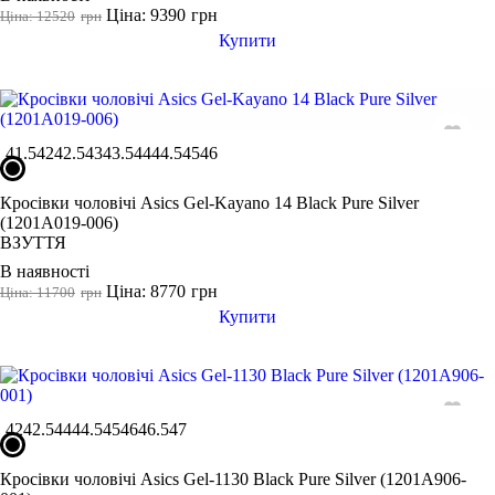
36 2/3
Ціна: 9390
грн
Ціна: 12520
грн
36.5
Купити
37
37 1/3
37.5
41.5
42
42.5
43
43.5
44
44.5
45
46
38
38 2/3
Кросівки чоловічі Asics Gel-Kayano 14 Black Pure Silver
Показати більше
(1201A019-006)
ВЗУТТЯ
Виробник
В наявності
Ryderwear
Ціна: 8770
грн
Ціна: 11700
грн
Купити
Nike
Under Armour
Adidas
Puma
42
42.5
44
44.5
45
46
46.5
47
Asics
Кросівки чоловічі Asics Gel-1130 Black Pure Silver (1201A906-