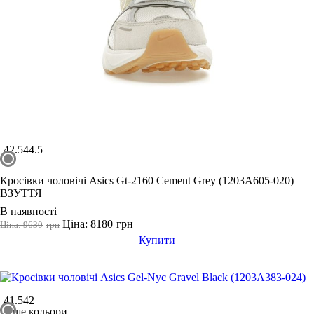
42.5
44.5
Кросівки чоловічі Asics Gt-2160 Cement Grey (1203A605-020)
ВЗУТТЯ
В наявності
Ціна: 8180
грн
Ціна: 9630
грн
Купити
41.5
42
ще кольори