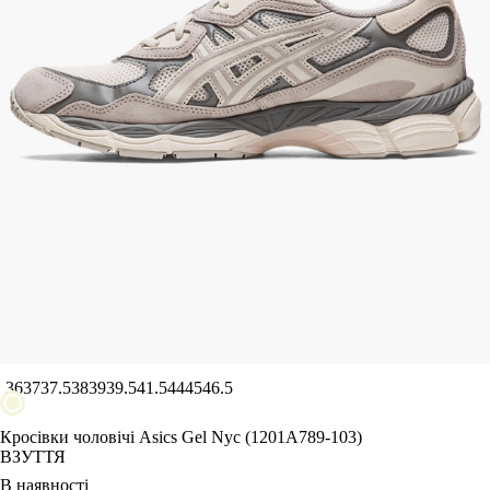
L
XL
2XL
3XL
4XL
122 CM
Показати більше
Колір
Показати більше
Розмір взуття
36
37
37.5
38
39
39.5
41.5
44
45
46.5
35
35.5
Кросівки чоловічі Asics Gel Nyc (1201A789-103)
ВЗУТТЯ
36
В наявності