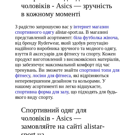
чоловіків - Asics — зручність
в кожному моменті
З радістю запрошуємо вас у
інтернет магазин
спортивного одягу
alistar-sport.ua. В магазині
представлений асортимент:
біла футболка жіноча
,
від бренду Ryderwear, який здобув репутацію
надійного виробника зручного та модного одягу,
взуття й аксесуарів для фітнесу та спорту. Кожен
продукт виготовлений з високоякісних матеріалів,
що забезпечує максимальний комфорт під час
тренувань. Ви зможете знайти
спортивні топи для
фітнесу
,
лосіни для фітнеса
, які відрізняються
неперевершеним дизайном та кольорами. У
нашому асортименті ви легко відшукаєте,
спортивна форма для залу
, що підходять для будь-
якого виду спорту.
Спортивний одяг для
чоловіків - Asics —
замовляйте на сайті alistar-
sport.ua