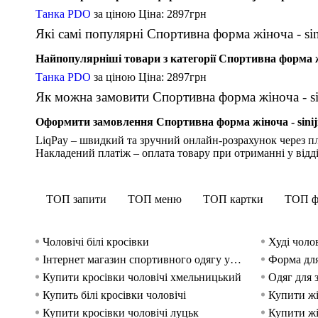
Танка PDO
за ціною
Ціна: 2897
грн
Які самі популярні Спортивна форма жіноча - sinij
Найпопулярніші товари з категорії Спортивна форма жін
Танка PDO
за ціною
Ціна: 2897
грн
Як можна замовити Спортивна форма жіноча - sin
Оформити замовлення Спортивна форма жіноча - siniji 
LiqPay – швидкий та зручний онлайн-розрахунок через пл
Накладений платіж – оплата товару при отриманні у відд
ТОП запити
ТОП меню
ТОП картки
ТОП ф
Чоловічі білі кросівки
Худі чолов
Інтернет магазин спортивного одягу україна
Форма для
Купити кросівки чоловічі хмельницький
Одяг для 
Купить білі кросівки чоловічі
Купити жі
Купити кросівки чоловічі луцьк
Купити жі