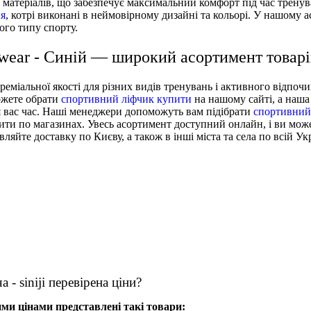
матеріалів, що забезпечує максимальний комфорт під час тренув
ня
, котрі виконані в неймовірному дизайні та кольорі. У нашому 
кого типу спорту.
wear - Синій — широкий асортимент товарі
реміальної якості для різних видів тренувань і активного відпоч
ожете обрати
спортивний ліфчик купити
на нашому сайті, а наша
я вас час. Наші менеджери допоможуть вам підібрати
спортивний
ити по магазинах. Увесь асортимент доступний онлайн, і ви мо
яйте доставку по Києву, а також в інші міста та села по всій Укр
 - siniji перевірена ціни?
ими цінами представлені такі товари: