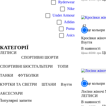
Ryderwear
Nike
Under Armour
Adidas
42
Puma
ще кольори
Asics
Кросівки жіночі
Взуття
КАТЕГОРІЇ
В наявності
Ці
ЛЕГІНСИ
Ціна: 8590
грн
СПОРТИВНІ ШОРТИ
СПОРТИВНІ БЮСТГАЛЬТЕРИ
ТОПИ
ТАНКИ
ФУТБОЛКИ
L
ще кольори
КУРТКИ ТА СВЕТРИ
ШТАНИ
Взуття
Лосіни жіночі 
АКСЕСУАРИ
ЛЕГІНСИ
Популярні запити
В наявності