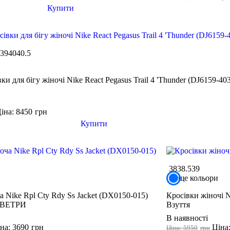
Купити
5
39
40
40.5
ки для бігу жіночі Nike React Pegasus Trail 4 'Thunder (DJ6159-40
іна: 8450
грн
Купити
38
38.5
39
ще кольори
а Nike Rpl Cty Rdy Ss Jacket (DX0150-015)
Кросівки жіночі N
СВЕТРИ
Взуття
В наявності
на: 3690
грн
Ціна
Ціна: 5950
грн