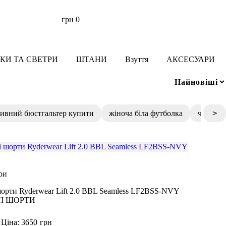
грн
0
КИ ТА СВЕТРИ
ШТАНИ
Взуття
АКСЕСУАРИ
ивний бюстгальтер купити
жіноча біла футболка
чорні ж
>
ри
орти Ryderwear Lift 2.0 BBL Seamless LF2BSS-NVY
І ШОРТИ
Ціна: 3650
грн