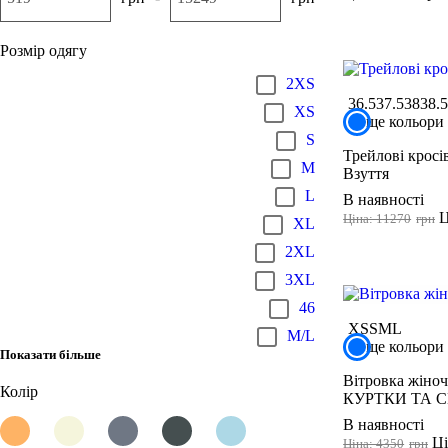
Розмір одягу
2XS
36.5
37.5
38
38.
XS
ще кольори
S
Трейлові кросів
M
Взуття
L
В наявності
Ц
Ціна: 11270
грн
XL
2XL
3XL
46
XS
S
M
L
M/L
ще кольори
Показати більше
Вітровка жіноч
Колір
КУРТКИ ТА 
В наявності
Ці
Ціна: 4350
грн