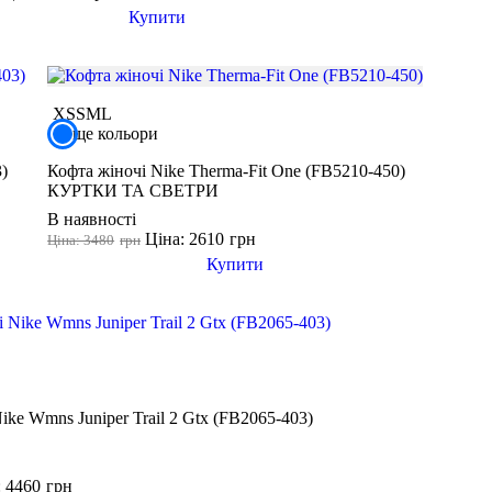
Купити
XS
S
M
L
ще кольори
3)
Кофта жіночі Nike Therma-Fit One (FB5210-450)
КУРТКИ ТА СВЕТРИ
В наявності
Ціна: 2610
грн
Ціна: 3480
грн
Купити
ike Wmns Juniper Trail 2 Gtx (FB2065-403)
: 4460
грн