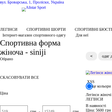
вул.
Броварська, 1, Проліски, Україна
ЛЕГІНСИ
СПОРТИВНІ ШОРТИ
СПОРТИВНІ БЮСТ
Для неї
Інтернет-магазин спортивного одягу
Спортивна форма
жіноча - siniji
<
одяг 
Обрано
Синій
СКАСОВУВАТИ ВСЕ
XS
S
ще кольори
Ціна
Легінси жіноч
ЛЕГІНСИ
В наявності
Ціна: 5600
грн
грн
-
грн