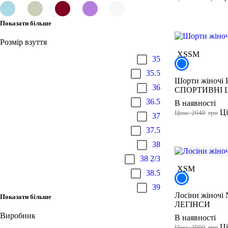
Показати більше
Розмір взуття
XS
S
M
35
35.5
Шорти жіночі P
36
СПОРТИВНІ 
36.5
В наявності
Ці
Ціна: 2040
грн
37
37.5
38
38 2/3
XS
M
38.5
39
Лосіни жіночі 
Показати більше
ЛЕГІНСИ
Виробник
В наявності
Ці
Ціна: 2900
грн