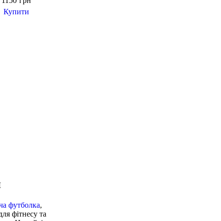
 1150
грн
Купити
ка
я
оча футболка
,
для фітнесу та