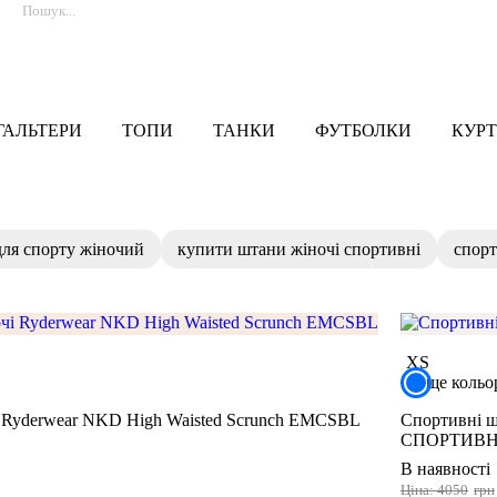
ГАЛЬТЕРИ
ТОПИ
ТАНКИ
ФУТБОЛКИ
КУРТ
для спорту жіночий
купити штани жіночі спортивні
спорт
XS
ще кольо
і Ryderwear NKD High Waisted Scrunch EMCSBL
Спортивні ш
СПОРТИВН
В наявності
Ціна: 4050
грн