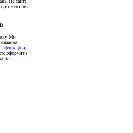
ань. На сайті
асортименті ви
в
инку. Ми
 команда
 ліфчик ціна
,
жете оформити
аїні!