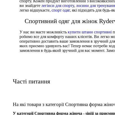
спорту. Кожен продукт виготовлений з високоякісних 
ви знайдете
легінси для спорту
,
лосини для тренуван
легко відшукаєте,
спорт одяг
, які підходять для будь-я
Спортивний одяг для жінок Ryder
У нас ви маєте можливість
купити штани спортивні
п
робимо все для комфорту наших клієнтів. Ви легко м
оперативно доставить ваше замовлення в зручний дл
яких приємно здивують вас! Тепер немає потреби ход
замовлення в будь-який зручний для вас момент. Замовл
Часті питання
На які товари з категорії Спортивна форма жіноча
У категорії Спортивна форма жіноча - siniji за приємн