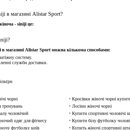
i в магазині Alistar Sport?
оча - siniji це:
iji?
в магазині Alistar Sport можна кількома способами:
атіжну систему.
іленні служби доставки.
ільтри
ічі чорні
Кросівки жіночі чорні купит
 тренувань
Лосіни жіночі чорні
залу чоловічий
Купити спортивні чоловічі 
ночий одяг для фітнесу
Купити білу футболку чолов
ночу футболку київ
Купить жіночі спортивні шт