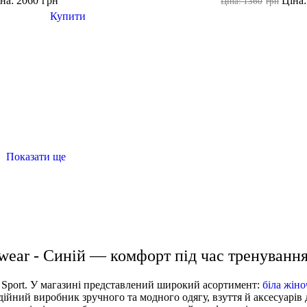
на: 2060
грн
Ціна:
Ціна: 1360
грн
Купити
Показати ще
чоловічий спортивний одяг інтернет магазин
спортивна май
сівки жіночі рівне
футболка біла жіноча
wear - Синій — комфорт під час тренуванн
r Sport. У магазині представлений широкий асортимент:
біла жін
дійний виробник зручного та модного одягу, взуття й аксесуарів 