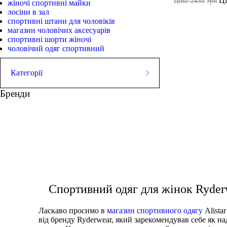
Ці
Ціна: 2430
грн
жіночі спортивні майки
лосіни в зал
спортивні штани для чоловіків
магазин чоловічих аксесуарів
спортивні шорти жіночі
чоловічий одяг спортивний
Категорії
ЛЕГІНСИ
Бренди
СПОРТИВНІ ШОРТИ
СПОРТИВНІ БЮСТГАЛЬТЕРИ
ТОПИ
топік спортивний
худі купити чоловічі
ТАНКИ
ФУТБОЛКИ
спорт футболки
кро
КУРТКИ ТА СВЕТРИ
ШТАНИ
Взуття
АКСЕСУАРИ
Спортивний одяг для жінок Ryder
Ласкаво просимо в
магазин спортивного одягу
Alista
від бренду Ryderwear, який зарекомендував себе як на