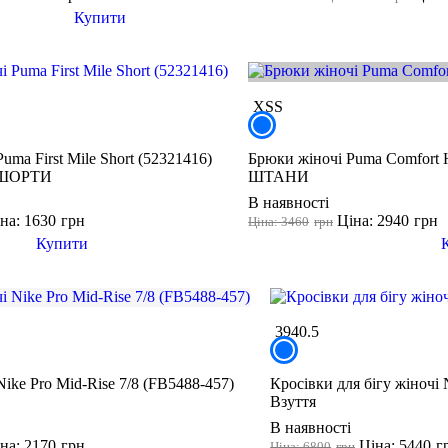
Купити
XS
S
uma First Mile Short (52321416)
Брюки жіночі Puma Comfort H
ШОРТИ
ШТАНИ
В наявності
на: 1630
грн
Ціна: 2940
грн
Ціна: 3460
грн
Купити
39
40.5
Nike Pro Mid-Rise 7/8 (FB5488-457)
Кросівки для бігу жіночі
Взуття
В наявності
на: 2170
грн
Ціна: 5440
г
Ціна: 6800
грн