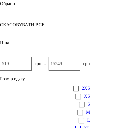
Обрано
XL
Лісова зелень
СКАСОВУВАТИ ВСЕ
Ціна
грн
-
грн
Розмір одягу
2XS
XS
S
M
L