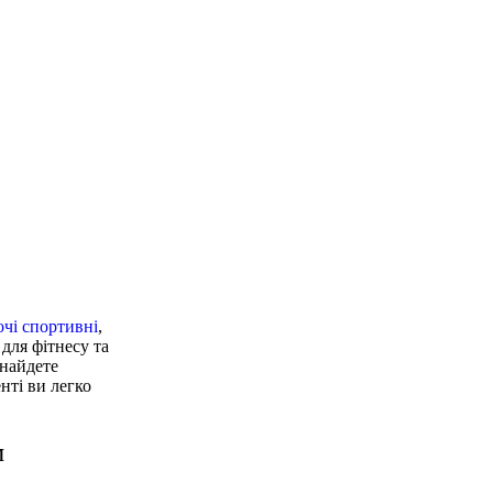
очі спортивні
,
для фітнесу та
знайдете
нті ви легко
м