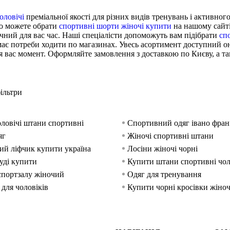
оловічі
преміальної якості для різних видів тренувань і активног
ко можете обрати
спортивні шорти жіночі купити
на нашому сайті
чний для вас час. Наші спеціалісти допоможуть вам підібрати
сп
має потреби ходити по магазинах. Увесь асортимент доступний он
 вас момент. Оформляйте замовлення з доставкою по Києву, а та
ільтри
ловічі штани спортивні
Спортивний одяг івано фран
яг
Жіночі спортивні штани
й ліфчик купити україна
Лосіни жіночі чорні
худі купити
Купити штани спортивні чол
спортзалу жіночий
Одяг для тренування
для чоловіків
Купити чорні кросівки жіноч
тивного одягу
Купити спортивний одяг чо
рні жіночі
Білі кофти жіночі