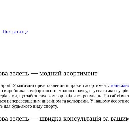
Показати ще
у жіночу
лосіни жіночі купити
кофти спортивні жіночі
жіночі кросівки
одяг для спорту чоловічий
сова зелень — модний асортимент
r Sport. У магазині представлений широкий асортимент:
топи жін
о виробника комфортного та модного одягу, взуття та аксесуарів 
еріалами, що забезпечує комфорт під час тренувань. На сайті ви 
ються неперевершеним дизайном та кольорами. У нашому асортиме
ть для будь-якого виду спорту.
сова зелень — швидка консультація за ваши