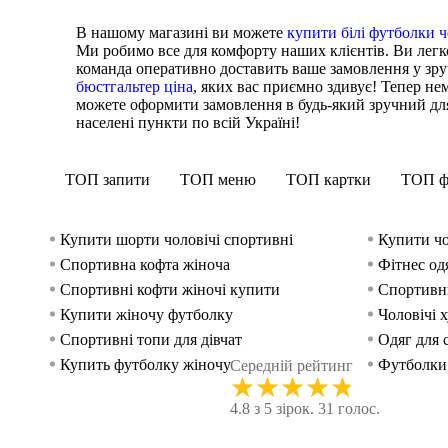
В нашому магазині ви можете
купити білі футболки ч
Ми робимо все для комфорту наших клієнтів. Ви лег
команда оперативно доставить ваше замовлення у зру
бюстгальтер ціна
, яких вас приємно здивує! Тепер не
можете оформити замовлення в будь-який зручний для
населені пункти по всій Україні!
ТОП запити
ТОП меню
ТОП картки
ТОП ф
Купити шорти чоловічі спортивні
Купити чо
Спортивна кофта жіноча
Фітнес од
Спортивні кофти жіночі купити
Спортивни
Купити жіночу футболку
Чоловічі 
Спортивні топи для дівчат
Одяг для 
Купить футболку жіночу
Футболки 
Середній рейтинг
★
★
★
★
★
Взуття кросівки чоловіче
Сайт спор
4.8 з 5 зірок. 31 голос.
Легінси чорні
Лосіни чо