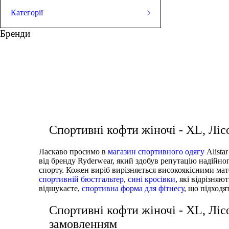
Категорії
ЛЕГІНСИ
Бренди
СПОРТИВНІ ШОРТИ
СПОРТИВНІ БЮСТГАЛЬТЕРИ
ТОПИ
кросівки чоловічі ціна
купить футболк
ТАНКИ
ФУТБОЛКИ
купити спортивні жіночі штани
КУРТКИ ТА СВЕТРИ
ШТАНИ
Взуття
АКСЕСУАРИ
Спортивні кофти жіночі - XL, Лі
Ласкаво просимо в
магазин спортивного одягу
Alista
від бренду Ryderwear, який здобув репутацію надійног
спорту. Кожен виріб вирізняється високоякісними мат
спортивній бюстгальтер
,
сині кросівки
, які відрізня
відшукаєте,
спортивна форма для фітнесу
, що підходя
Спортивні кофти жіночі - XL, Лі
замовленням