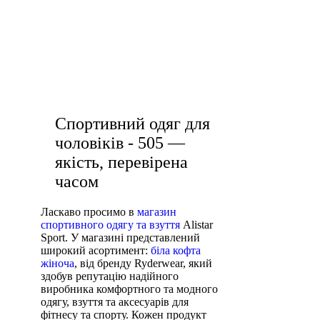
чорні жіночі
купити футболку жіночу
спорт
АКСЕСУАРИ
шорти спортивні жіночі купити
футболки
одяг для фітнесу жіночий
купити штани чоловічі спортивні
Спортивний одяг для
чоловіків - 505 —
якість, перевірена
часом
Ласкаво просимо в
магазин
спортивного одягу та взуття
Alistar
Sport. У магазині представлений
широкий асортимент:
біла кофта
жіноча
, від бренду Ryderwear, який
здобув репутацію надійного
виробника комфортного та модного
одягу, взуття та аксесуарів для
фітнесу та спорту. Кожен продукт