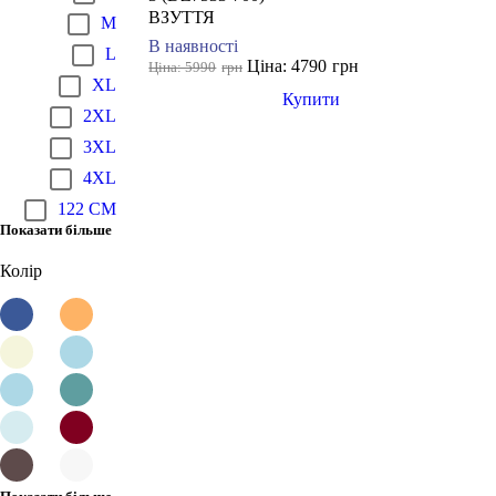
ВЗУТТЯ
M
В наявності
L
Ціна: 4790
грн
Ціна: 5990
грн
XL
Купити
2XL
3XL
4XL
122 CM
Показати більше
Колір