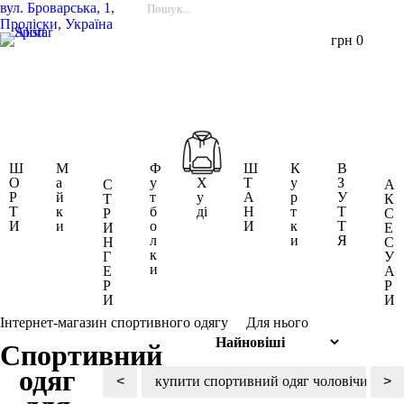
вул.
Броварська, 1,
Проліски, Україна
грн
0
Ш
М
Ф
Ш
К
В
О
а
у
Х
Т
у
З
С
А
Р
й
т
у
А
р
У
Т
К
Т
к
б
ді
Н
т
Т
Р
С
И
и
о
И
к
Т
И
Е
л
и
Я
Н
С
к
Г
У
и
Е
А
Р
Р
И
И
Для нього
Інтернет-магазин спортивного одягу
Спортивний
одяг
<
купити спортивний одяг чоловічий
>