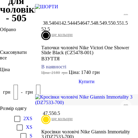
для
чоловіків
- 505
38.5
40
41
42.5
44
45
46
47.5
48.5
49.5
50.5
51.5
52.5
Обрано
ще кольори
50.5
Тапочки чоловічі Nike Victori One Shower
Скасовувати
Slide Black (CZ5478-001)
все
ВЗУТТЯ
В наявності
Ціна
Ціна: 1740
грн
Ціна: 2180
грн
Купити
грн
-
грн
Розмір одягу
47.5
50.5
2XS
ще кольори
XS
Кросівки чоловічі Nike Giannis Immortality
S
3 (DZ7533-700)