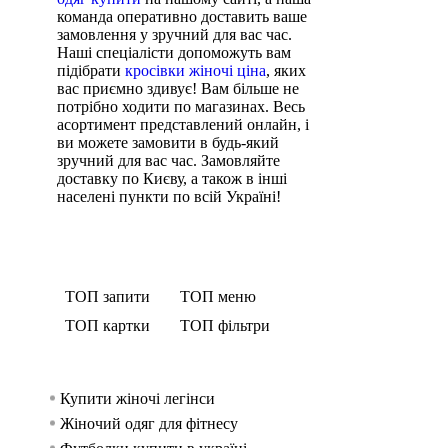
команда оперативно доставить ваше
замовлення у зручний для вас час.
Наші спеціалісти допоможуть вам
підібрати
кросівки жіночі ціна
, яких
вас приємно здивує! Вам більше не
потрібно ходити по магазинах. Весь
асортимент представлений онлайн, і
ви можете замовити в будь-який
зручний для вас час. Замовляйте
доставку по Києву, а також в інші
населені пункти по всій Україні!
ТОП запити
ТОП меню
ТОП картки
ТОП фільтри
Купити жіночі легінси
Спортивний одяг д
Безшовне боді Ryderwear Li
Аксесуари жіночі Ryderwe
жінок
Жіночий одяг для фітнесу
Флісова футболка оверсайз Ryder
Майки стрингери Ryderwear 
Спортивний одяг д