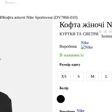
РИ
Кофта жіночі Nike Sportswear (DV7866-010)
Кофта жіночі N
КУРТКИ ТА СВЕТРИ
Залиш
Nike
Виробник
В наявності
Розмір одягу
XS
S
M
L
Колір
Nike
Виробник