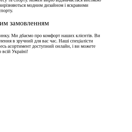
і вирізняються модним дизайном і яскравими
спорту.
шим замовленням
чинку. Ми дбаємо про комфорт наших клієнтів. Ви
ення в зручний для вас час. Наші спеціалісти
Весь асортимент доступний онлайн, і ви можете
 всій Україні!
ash ELMSBR-DBS
Футболки чоловічі
жіночі
Спортивні майки
ілий
альтер
Спортивні штани чоловічі
RG NRGSBR-BLK
евий мергель
Шорти чоловічі спортивні
жіноча
Худі чоловічі