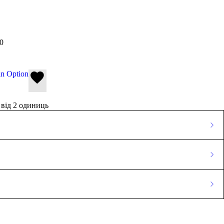
0
an Option
від 2 одиниць
0 Відгуки
бо обміняти його на інший аналогічний) можна протягом 14 днів
поширюється на товари належної якості, тобто невикористані та
Facebook
LinkedIn
Pintere
непошкоджені.