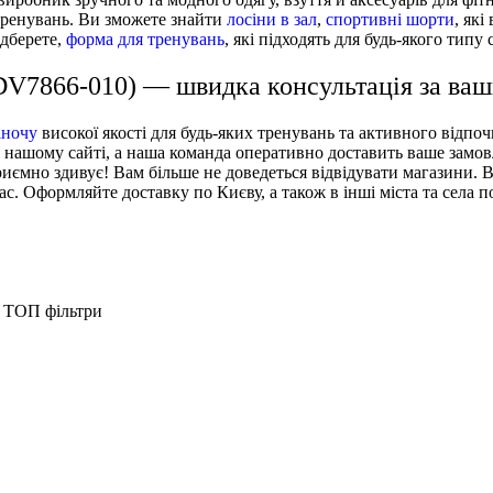
 тренувань. Ви зможете знайти
лосіни в зал
,
спортивні шорти
, як
ідберете,
форма для тренувань
, які підходять для будь-якого типу 
(DV7866-010) — швидка консультація за ва
іночу
високої якості для будь-яких тренувань та активного відпо
 нашому сайті, а наша команда оперативно доставить ваше замовл
приємно здивує! Вам більше не доведеться відвідувати магазини. 
с. Оформляйте доставку по Києву, а також в інші міста та села по
ТОП фільтри
Спортивний одяг для жінок
Безшовний спортивний бюстгальтер Ryderwear Stonew
Спортивні топи Ryderwear - M, Рожево камінь
Лосіни
Спортивний одяг для
Шорти Ryderwear Action Bike ACTBSH-MOC
Аксесуари жіночі Ryderwear - Рожево камінь
Спортивні шорти 
чоловіків
Светр Ryderwear Tempo TEMSWT-OWH
Спортивний одяг для жінок Ryderwear - 3XL, Б
Спортивний бюстг
Безшовний спортивний бюстгальтер Ryderwear N
Спортивні майки жіночі Ryderwear - S, Коричн
Спортивний топ
Легінси Tempo TEMLEG-BLK
Лосини жіночі Ryderwear - S, Чорний
Спортивна майка 