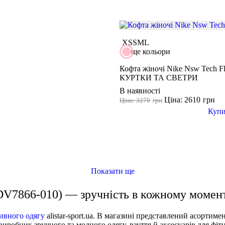
XS
S
M
L
ще кольори
Кофта жіночі Nike Nsw Tech F
КУРТКИ ТА СВЕТРИ
В наявності
Ціна: 2610
грн
Ціна: 3270
грн
Куп
Показати ще
(DV7866-010) — зручність в кожному момен
ивного одягу
alistar-sport.ua. В магазині представлений асортиме
виробник зручного та модного одягу, взуття й аксесуарів для фіт