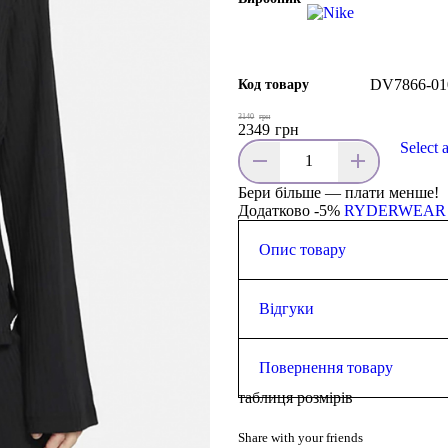
DV7866-01
Код товару
3140
грн
2349
грн
Select 
Бери більше — плати менше!
Додатково -5%
RYDERWEAR
Опис товару
Сезон: Демісезон
Відгуки
0.0
Повернення товару
таблиця розмірів
Повернути товар у магазин (а
із дня покупки. Це правило 
Залишити відгук
Share with your friends