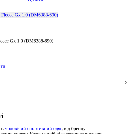
leece Gx 1.0 (DM6388-690)
ити
ті
нт:
чоловічий спортивний одяг
, від бренду
несу та спорту. Кожен виріб відзначається високою