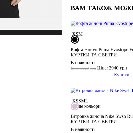
ВАМ ТАКОЖ МОЖ
Щоб повернути або обм
товару немає в 
товар не використо
минуло м
XS
M
Кофта жіночі Puma Evostripe Fu
КУРТКИ ТА СВЕТРИ
В наявності
Ціна: 2940
грн
Ціна: 3920
грн
Купити
XS
S
M
L
ще кольори
Вітровка жіноча Nike Swsh Ru
КУРТКИ ТА СВЕТРИ
В наявності