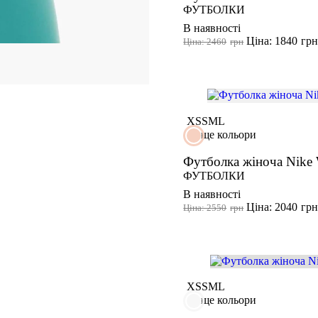
ФУТБОЛКИ
В наявності
Ціна: 1840
гр
Ціна: 2460
грн
XS
S
M
L
ще кольори
Футболка жіноча Nike 
ФУТБОЛКИ
В наявності
Ціна: 2040
гр
Ціна: 2550
грн
XS
S
M
L
ще кольори