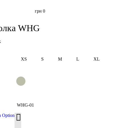
грн
0
болка WHG
к
XS
S
M
L
XL
WHG-01
n Option