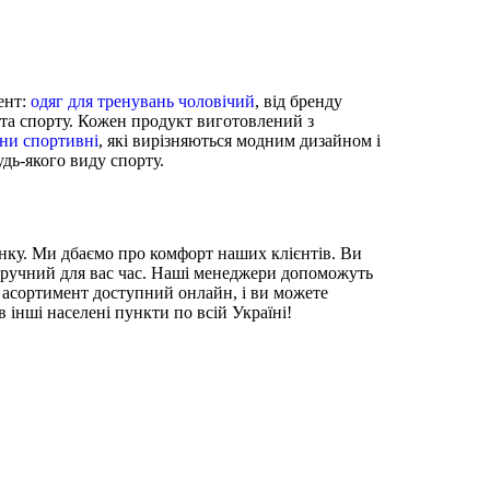
ент:
одяг для тренувань чоловічий
, від бренду
у та спорту. Кожен продукт виготовлений з
ни спортивні
, які вирізняються модним дизайном і
удь-якого виду спорту.
инку. Ми дбаємо про комфорт наших клієнтів. Ви
зручний для вас час. Наші менеджери допоможуть
ь асортимент доступний онлайн, і ви можете
інші населені пункти по всій Україні!
Bum STPBSH-CHO
 камінь
Футболки чоловічі