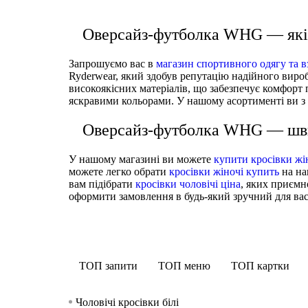
Безшовна футболка Ryderwear Sculpt SCLSHI-PNK
Оверсайз-футболка у стилі ретро Ryderwear RET
Футболка жіноча Nike One Classic Crop Top Dri-Fi
Футболка жіноча Nike W Nsw Nk Chll Knt Md Crp
ФУТБОЛКИ
ФУТБОЛКИ
ФУТБОЛКИ
ФУТБОЛКИ
Оверсайз-футболка WHG — якіс
Запрошуємо вас в
магазин спортивного одягу та в
Ryderwear, який здобув репутацію надійного вироб
високоякісних матеріалів, що забезпечує комфорт 
яскравими кольорами. У нашому асортименті ви з 
Оверсайз-футболка WHG — шви
У нашому магазині ви можете
купити кросівки жі
можете легко обрати
кросівки жіночі купить
на на
вам підібрати
кросівки чоловічі ціна
, яких приємн
оформити замовлення в будь-який зручний для вас 
ТОП запити
ТОП меню
ТОП картки
Чоловічі кросівки білі