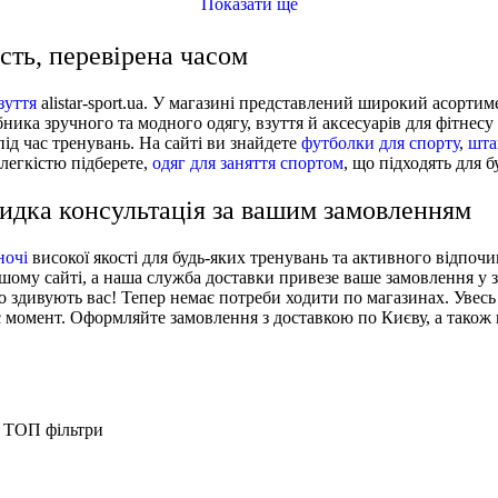
OST-WHI
t (FN2851-010)
 (FV5508-100)
Показати ще
ть, перевірена часом
зуття
alistar-sport.ua. У магазині представлений широкий асортим
ника зручного та модного одягу, взуття й аксесуарів для фітнес
під час тренувань. На сайті ви знайдете
футболки для спорту
,
шта
легкістю підберете,
одяг для заняття спортом
, що підходять для б
дка консультація за вашим замовленням
ночі
високої якості для будь-яких тренувань та активного відпоч
шому сайті, а наша служба доставки привезе ваше замовлення у 
о здивують вас! Тепер немає потреби ходити по магазинах. Увес
момент. Оформляйте замовлення з доставкою по Києву, а також в 
ТОП фільтри
Спортивний одяг для жінок
Велосипедні шорти Ryderwear Staples Scrunch 
Спортивний бюстгальтер Ryderwear - S, Рожево
Лосіни