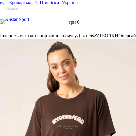
вул.
Броварська, 1, Проліски, Україна
грн
0
Інтернет-магазин спортивного одягу
Для неї
ФУТБОЛКИ
Оверсай