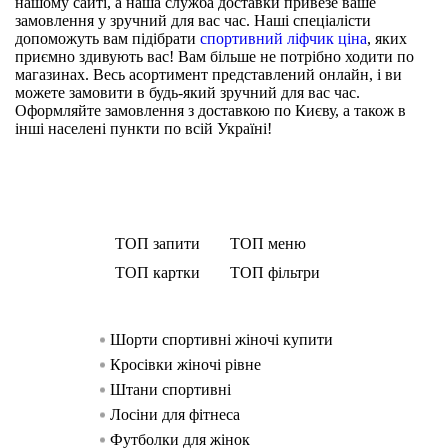
нашому сайті, а наша служба доставки привезе ваше
замовлення у зручний для вас час. Наші спеціалісти
допоможуть вам підібрати
спортивний ліфчик ціна
, яких
приємно здивують вас! Вам більше не потрібно ходити по
магазинах. Весь асортимент представлений онлайн, і ви
можете замовити в будь-який зручний для вас час.
Оформляйте замовлення з доставкою по Києву, а також в
інші населені пункти по всій Україні!
ТОП запити
ТОП меню
ТОП картки
ТОП фільтри
Шорти спортивні жіночі купити
Спортивний о
Майка Ryderwear
Спортивний одяг для чоло
жінок
Кросівки жіночі рівне
Безшовні легінси Ryd
Спортивний одяг для
Спортивний о
Штани спортивні
Безшовний спортивний бюстг
Спортивний одяг для чо
чоловіків
Лосіни для фітнеса
Майка Ryderwear Oc
Шорти чоловічі спо
Футболки для жінок
Спортивний бюстгальт
Спортивний одяг для 