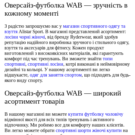
Оверсайз-футболка WAB — зручність в
кожному моменті
З радістю запрошуємо вас у
магазин спортивного одягу та
взуття
Alistar Sport. В магазині представлений асортимент:
лосіни чорні жіночі
, від бренду Ryderwear, який здобув
репутацію надійного виробника зручного і стильного одягу,
взуття та аксесуарів для фітнесу. Кожен продукт
виготовлений з високоякісних матеріалів, які гарантують
комфорт під час тренувань. Ви зможете знайти
топи
спортивні
,
спортивні лосіни
, котрі виконані в неймовірному
дизайні та кольорі. У нашому асортименті ви легко
відшукаєте,
одяг для заняття спортом
, що підходять для будь-
якого виду спорту.
Оверсайз-футболка WAB — широкий
асортимент товарів
В нашому магазині ви можете
купити футболку чоловічу
відмінної якості для всіх типів тренувань і активного
відпочинку. Ми робимо все для комфорту наших клієнтів.
Ви легко можете обрати
спортивні шорти жіночі купити
на