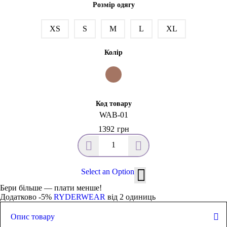
Розмір одягу
XS
S
M
L
XL
Колір
Код товару
WAB-01
1392
грн
Select an Option
Бери більше — плати менше!
Додатково -5%
RYDERWEAR
від 2 одиниць
Опис товару