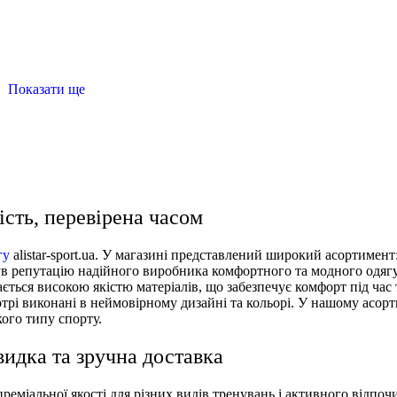
Показати ще
чорні легінси
шорти спортивні
кросівки чоловічі купити
купити
кросівки купити жіночі
ість, перевірена часом
гу
alistar-sport.ua. У магазині представлений широкий асортимент
був репутацію надійного виробника комфортного та модного одягу,
чається високою якістю матеріалів, що забезпечує комфорт під час
котрі виконані в неймовірному дизайні та кольорі. У нашому асорт
якого типу спорту.
идка та зручна доставка
реміальної якості для різних видів тренувань і активного відпо