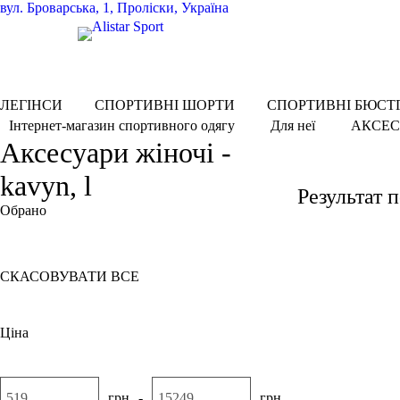
вул.
Броварська, 1, Проліски, Україна
ЛЕГІНСИ
СПОРТИВНІ ШОРТИ
СПОРТИВНІ БЮСТ
АКСЕС
Інтернет-магазин спортивного одягу
Для неї
Аксесуари жіночі -
kavyn, l
Результат 
Обрано
L
Кавун
СКАСОВУВАТИ ВСЕ
Ціна
грн
-
грн