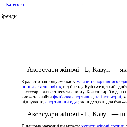
Категорії
ЛЕГІНСИ
Бренди
СПОРТИВНІ ШОРТИ
СПОРТИВНІ БЮСТГАЛЬТЕРИ
ТОПИ
спортивні топи
спорт штани чоловічі
ТАНКИ
ФУТБОЛКИ
худі чоловіче 
КУРТКИ ТА СВЕТРИ
ШТАНИ
Взуття
АКСЕСУАРИ
Аксесуари жіночі - L, Кавун — як
З радістю запрошуємо вас у
магазин спортивного одя
штани для чоловіків
, від бренду Ryderwear, який здо
аксесуарів для фітнесу та спорту. Кожен виріб відзна
зможете знайти
футболка спортивна
,
легінси чорні
, 
відшукаєте,
спортивний одяг
, які підходять для будь-
Аксесуари жіночі - L, Кавун — шв
В нашому магазині ви можете
купити жіночі лосини
п