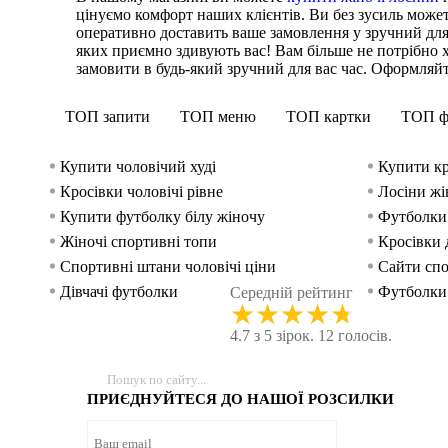
цінуємо комфорт наших клієнтів. Ви без зусиль може
оперативно доставить ваше замовлення у зручний для
яких приємно здивують вас! Вам більше не потрібно 
замовити в будь-який зручний для вас час. Оформляйте 
ТОП запити
ТОП меню
ТОП картки
ТОП ф
Купити чоловічий худі
Купити кр
Кросівки чоловічі рівне
Лосіни жі
Купити футболку білу жіночу
Футболки 
Жіночі спортивні топи
Кросівки 
Спортивні штани чоловічі ціни
Сайти спо
Дівчачі футболки
Футболки 
Середній рейтинг
★
★
★
★
★
Чоловічі кросівки інтернет магазин
Кросівки 
4.7 з 5 зірок. 12 голосів.
Жіночі кофти
Топ для с
ПРИЄДНУЙТЕСЯ ДО НАШОЇ РОЗСИЛКИ