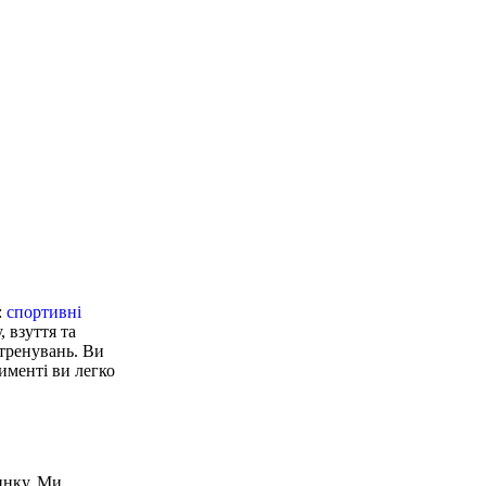
:
спортивні
 взуття та
 тренувань. Ви
именті ви легко
чинку. Ми