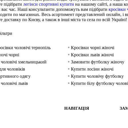
те підібрати
легінси спортивні купити
на нашому сайті, а наша к
 вас час. Наші консультанти допоможуть вам підібрати
кросівки 
ходити по магазинах. Весь асортимент представлений онлайн, і 
доставку по Києву, а також в інші міста та села по всій Україні!
ільтри
осівки чоловічі тернопіль
Кросівки чорні жіночі
ночі чорні
Кросівки львів жіночі
чоловічі хмельницький
Замовити футболку жіночу
для чоловіків
Купити лосіни жіночі
ртивного одягу
Купити чоловічу футболку
чоловічі львів
Купити білу футболку чолов
жіночі купити україна
Купити кросівки чоловічі івано 
порту
Футболка жіноча біла
НАВІГАЦІЯ
ЗА