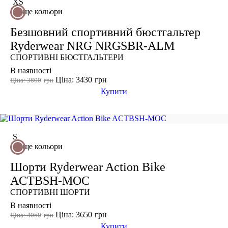
XS
Розмір взуття
ще кольори
35
Безшовний спортивний бюстгальтер
35.5
Ryderwear NRG NRGSBR-ALM
36
СПОРТИВНІ БЮСТГАЛЬТЕРИ
36.5
В наявності
Ціна: 3430
грн
Ціна: 3800
грн
37
Купити
37.5
38
38 2/3
S
38.5
ще кольори
39
Шорти Ryderwear Action Bike
Показати більше
ACTBSH-MOC
Виробник
СПОРТИВНІ ШОРТИ
Ryderwear
В наявності
Ціна: 3650
грн
Nike
Ціна: 4050
грн
Купити