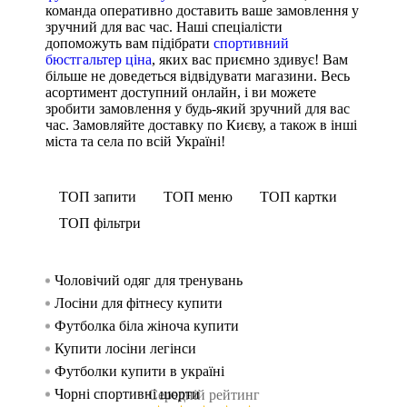
команда оперативно доставить ваше замовлення у
зручний для вас час. Наші спеціалісти
допоможуть вам підібрати
спортивний
бюстгальтер ціна
, яких вас приємно здивує! Вам
більше не доведеться відвідувати магазини. Весь
асортимент доступний онлайн, і ви можете
зробити замовлення у будь-який зручний для вас
час. Замовляйте доставку по Києву, а також в інші
міста та села по всій Україні!
ТОП запити
ТОП меню
ТОП картки
ТОП фільтри
Чоловічий одяг для тренувань
Спорти
Велосип
Спорти
жінок
Лосіни для фітнесу купити
Майк
Спорт
Спорти
Футболка біла жіноча купити
Танка 
Спорт
чоловік
Купити лосіни легінси
Оверса
Майки
Футболки купити в україні
Безшов
Спорти
Чорні спортивні шорти
Футбо
Шорти
Середній рейтинг