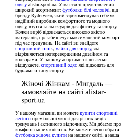
одягу
alistar-sport.ua. У магазині представлений
широкий асортимент:
футболки білі чоловічі
, від
бренду Ryderwear, який зарекомендував себе як
надійний виробник комфортного та модного
одягу, взуття та аксесуарів для фітнесу та спорту.
Кожен виріб відзначається високою якістю
матеріалів, що забезпечує максимальний комфорт
під час тренувань. На сайті ви знайдете
спортивний топік
,
майка для спорту
, які
відрізняються неперевершеним дизайном та
кольорами. У нашому асортименті ви легко
відшукаєте,
спортивний одяг
, які підходять для
будь-якого типу спорту.
Жіночі Жінкам - Мигдаль —
замовляйте на сайті alistar-
sport.ua
У нашому магазині ви можете
купити спортивні
легінси
преміальної якості для різних видів
тренувань і активного відпочинку. Ми дбаємо про
комфорт наших клієнтів. Ви можете легко обрати
футболка жіноча купити
на нашому сайті, а наша