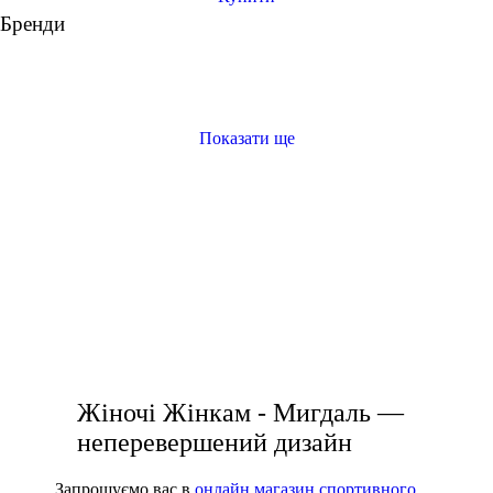
Under Armour
Бренди
Adidas
Puma
Asics
Показати ще
топ для спорту
лосіни купити
чоловічі спортивні штани купити
футболки чоловічі
одяг для тренувань чоловічий
чорні легінси
чорні жіночі кросівки
Жіночі Жінкам - Мигдаль —
неперевершений дизайн
Запрошуємо вас в
онлайн магазин спортивного