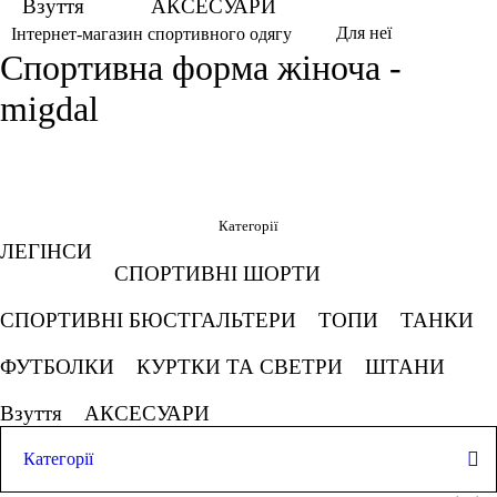
Взуття
АКСЕСУАРИ
Для неї
Інтернет-магазин спортивного одягу
Спортивна форма жіноча -
migdal
Фільтри
Обрано
Категорії
ЛЕГІНСИ
Мигдаль
СПОРТИВНІ ШОРТИ
Скасовувати все
СПОРТИВНІ БЮСТГАЛЬТЕРИ
ТОПИ
ТАНКИ
Ціна
ФУТБОЛКИ
КУРТКИ ТА СВЕТРИ
ШТАНИ
Взуття
АКСЕСУАРИ
Категорії
грн
-
грн