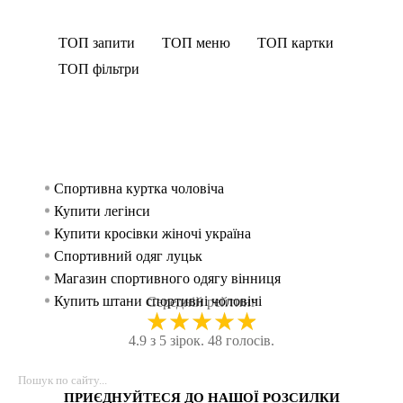
ТОП запити
ТОП меню
ТОП картки
ТОП фільтри
Спортивна куртка чоловіча
Спорти
Безшо
Спорти
жінок
Купити легінси
Шорт
Спорт
Спорти
Купити кросівки жіночі україна
Безшовний
Майки
чоловік
Спортивний одяг луцьк
Легінс
Худі 
Магазин спортивного одягу вінниця
Безшов
Спорт
Купить штани спортивні чоловічі
Спор
Спорт
Середній рейтинг
★
★
★
★
★
Футболки дівчачі
Безшо
Спорти
4.9 з 5 зірок. 48 голосів.
Спортивні кросівки чоловічі
Легінс
Спорт
Спортивні брюки жіночі
Безшовни
Спорти
Майка стрингер
Спорти
Лосин
ПРИЄДНУЙТЕСЯ ДО НАШОЇ РОЗСИЛКИ