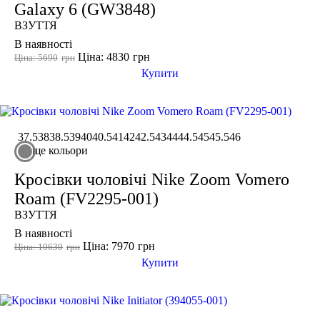
Galaxy 6 (GW3848)
ВЗУТТЯ
В наявності
Ціна: 4830
грн
Ціна: 5690
грн
Купити
37.5
38
38.5
39
40
40.5
41
42
42.5
43
44
44.5
45
45.5
46
ще кольори
Кросівки чоловічі Nike Zoom Vomero
Roam (FV2295-001)
ВЗУТТЯ
В наявності
Ціна: 7970
грн
Ціна: 10630
грн
Купити