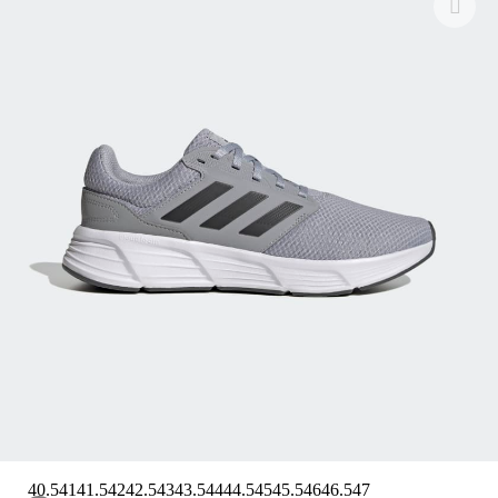
40.5
41
41.5
42
42.5
43
43.5
44
44.5
45
45.5
46
46.5
47