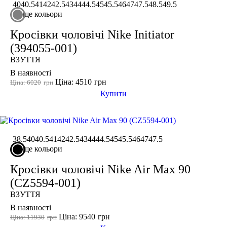
40
40.5
41
42
42.5
43
44
44.5
45
45.5
46
47
47.5
48.5
49.5
ще кольори
Кросівки чоловічі Nike Initiator
(394055-001)
ВЗУТТЯ
В наявності
Ціна: 4510
грн
Ціна: 6020
грн
Купити
38.5
40
40.5
41
42
42.5
43
44
44.5
45
45.5
46
47
47.5
ще кольори
Кросівки чоловічі Nike Air Max 90
(CZ5594-001)
ВЗУТТЯ
В наявності
Ціна: 9540
грн
Ціна: 11930
грн