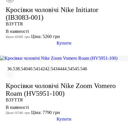
Кросівки чоловічі Nike Initiator
(IB3083-001)
ВЗУТТЯ
В наявності
Ціна: 5260
грн
Ціна: 6580
грн
Купити
36.5
38.5
40
40.5
41
42
42.5
43
44
44.5
45
45.5
46
Кросівки чоловічі Nike Zoom Vomero
Roam (HV5951-100)
ВЗУТТЯ
В наявності
Ціна: 7790
грн
Ціна: 9740
грн
Купити