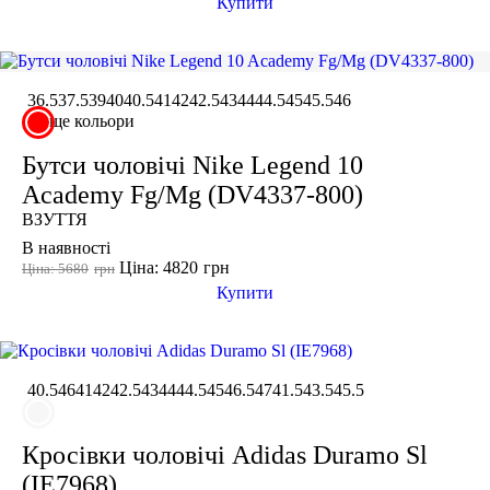
Купити
36.5
37.5
39
40
40.5
41
42
42.5
43
44
44.5
45
45.5
46
ще кольори
Бутси чоловічі Nike Legend 10
Academy Fg/Mg (DV4337-800)
ВЗУТТЯ
В наявності
Ціна: 4820
грн
Ціна: 5680
грн
Купити
40.5
46
41
42
42.5
43
44
44.5
45
46.5
47
41.5
43.5
45.5
Кросівки чоловічі Adidas Duramo Sl
(IE7968)