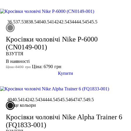
36.5
37.5
38
38.5
40
40.5
41
42
42.5
43
44
44.5
45
45.5
Кросівки чоловічі Nike P-6000
(CN0149-001)
ВЗУТТЯ
В наявності
Ціна: 6790
грн
Ціна: 8490
грн
Купити
40
40.5
41
42
42.5
43
44
44.5
45
45.5
46
47
47.5
49.5
ще кольори
Кросівки чоловічі Nike Alpha Trainer 6
(FQ1833-001)