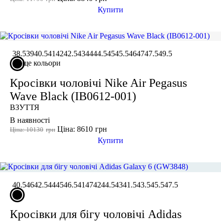
Купити
38.5
39
40.5
41
42
42.5
43
44
44.5
45
45.5
46
47
47.5
49.5
ще кольори
Кросівки чоловічі Nike Air Pegasus
Wave Black (IB0612-001)
ВЗУТТЯ
В наявності
Ціна: 8610
грн
Ціна: 10130
грн
Купити
40.5
46
42.5
44
45
46.5
41
47
42
44.5
43
41.5
43.5
45.5
47.5
Кросівки для бігу чоловічі Adidas