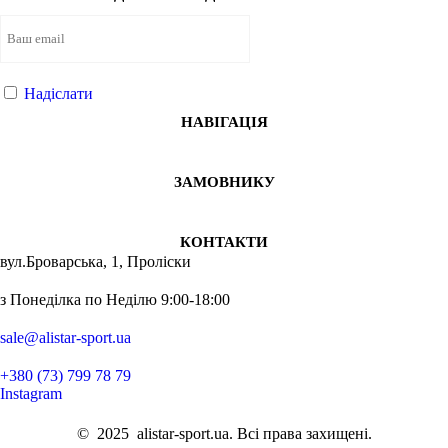
Білі кросівки чоловічі
Стринг
Кросі
Футболки білі жіночі
Трену
Спортивн
Кроси чорні жіночі
Футбо
Аксес
Купити шорти спортивні
Безшовни
Лосин
Надіслати
Спортивні кофти жіночі купити
Свет
Спорти
НАВІГАЦІЯ
Аксесуари для чоловіків
Безшовн
Спорт
Лосіни для спорту
Кросі
Спорти
ЗАМОВНИКУ
Спортивний топік
Легінси
Спорт
Спортивний топ жіночий
Безшовн
Спорт
Чоловічі кросівки україна
Безшов
Чолов
КОНТАКТИ
вул.Броварська, 1, Проліски
Куртки спортивні чоловічі
Безшовни
Спорт
Купити спортивний одяг жіночий
Безшовн
Майки
з Понеділка по Неділю 9:00-18:00
Кросівки жіночі рівне
Майк
Майки
Alistar Sport
Майка
Спортив
sale@alistar-sport.ua
+380 (73) 799 78 79
Instagram
©
2025
alistar-sport.ua. Всі права захищені.