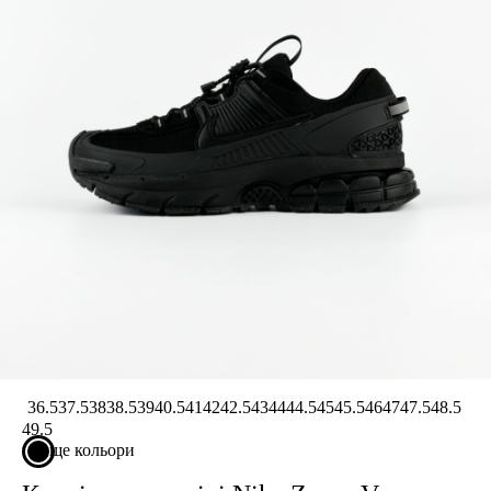
L
XL
2XL
3XL
4XL
122 CM
Показати більше
Колір
Показати більше
Розмір взуття
36.5
37.5
38
38.5
39
40.5
41
42
42.5
43
44
44.5
45
45.5
46
47
47.5
48.5
35
49.5
35.5
ще кольори
36