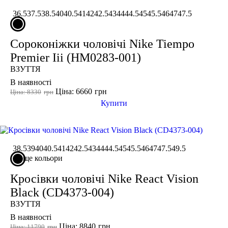
36.5
37.5
38.5
40
40.5
41
42
42.5
43
44
44.5
45
45.5
46
47
47.5
Сороконіжки чоловічі Nike Tiempo
Premier Iii (HM0283-001)
ВЗУТТЯ
В наявності
Ціна: 6660
грн
Ціна: 8330
грн
Купити
38.5
39
40
40.5
41
42
42.5
43
44
44.5
45
45.5
46
47
47.5
49.5
ще кольори
Кросівки чоловічі Nike React Vision
Black (CD4373-004)
ВЗУТТЯ
В наявності
Ціна: 8840
грн
Ціна: 11790
грн