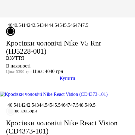
40
40.5
41
42
42.5
43
44
44.5
45
45.5
46
47
47.5
Кросівки чоловічі Nike V5 Rnr
(HJ5228-001)
ВЗУТТЯ
В наявності
Ціна: 4040
грн
Ціна: 5390
грн
Купити
40.5
41
42
42.5
43
44.5
45
45.5
46
47
47.5
48.5
49.5
ще кольори
Кросівки чоловічі Nike React Vision
(CD4373-101)