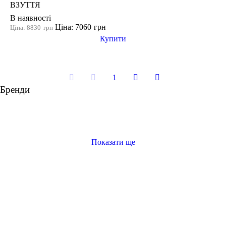
ВЗУТТЯ
В наявності
Ціна: 7060
грн
Ціна: 8830
грн
Купити
1
Бренди
Показати ще
футболка жіноча біла
купити білу кофту жіночу
спортивні шорти
лосіни жіночі чорні
замовити футболку жіночу
лосіни в зал