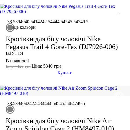
38.5
39
40
40.5
41
42
42.5
44
44.5
45
45.5
47
49.5
ще кольори
Кросівки для бігу чоловічі Nike
Pegasus Trail 4 Gore-Tex (DJ7926-006)
ВЗУТТЯ
В наявності
Ціна: 5340
грн
Ціна: 7120
грн
Купити
38.5
39
40
42
42.5
43
44
44.5
45
45.5
46
47
49.5
Кросівки для бігу чоловічі Nike Air
Zoom Spiridon Cage 2 (HM8497-010)