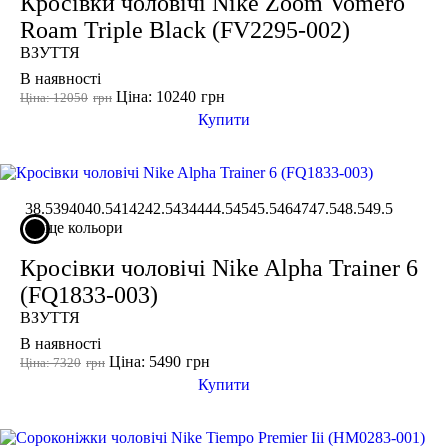
Кросівки чоловічі Nike Zoom Vomero
36 2/3
Roam Triple Black (FV2295-002)
36.5
ВЗУТТЯ
37
В наявності
Ціна: 10240
грн
37 1/3
Ціна: 12050
грн
Купити
37.5
38
38 2/3
Показати більше
38.5
39
40
40.5
41
42
42.5
43
44
44.5
45
45.5
46
47
47.5
48.5
49.5
ще кольори
Виробник
Кросівки чоловічі Nike Alpha Trainer 6
Ryderwear
(FQ1833-003)
Nike
ВЗУТТЯ
Under Armour
В наявності
Adidas
Ціна: 5490
грн
Ціна: 7320
грн
Puma
Купити
Asics