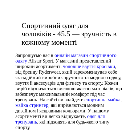
купити кросівки білі чоловічі
Спортивний одяг для
чоловіків - 45.5 — зручність в
кожному моменті
Запрошуємо вас в
онлайн магазин спортивного
одягу
Alistar Sport. У магазині представлений
широкий асортимент:
чоловіче взуття кросівки
,
від бренду Ryderwear, який зарекомендував себе
як надійний виробник зручного та модного одягу,
взуття й аксесуарів для фітнесу та спорту. Кожен
виріб відзначається високою якістю матеріалів, що
забезпечує максимальний комфорт під час
тренувань. На сайті ви знайдете
спортивна майка
,
майка стрингер
, які вирізняються модним
дизайном і яскравими кольорами. У нашому
асортименті ви легко відшукаєте,
одяг для
тренувань
, які підходять для будь-якого типу
спорту.