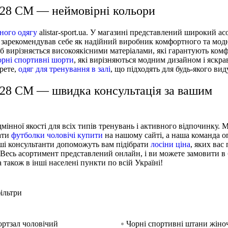
 128 CM — неймовірні кольори
ного одягу
alistar-sport.ua. У магазині представлений широкий а
ий зарекомендував себе як надійний виробник комфортного та модн
ріб вирізняється високоякісними матеріалами, які гарантують комф
орні спортивні шорти
, які вирізняються модним дизайном і яскр
ерете,
одяг для тренування в залі
, що підходять для будь-якого вид
 128 CM — швидка консультація за вашим
дмінної якості для всіх типів тренувань і активного відпочинку. 
рати
футболки чоловічі купити
на нашому сайті, а наша команда 
аші консультанти допоможуть вам підібрати
лосіни ціна
, яких вас
 Весь асортимент представлений онлайн, і ви можете замовити в
 також в інші населені пункти по всій Україні!
ільтри
ортзал чоловічий
Чорні спортивні штани жіно