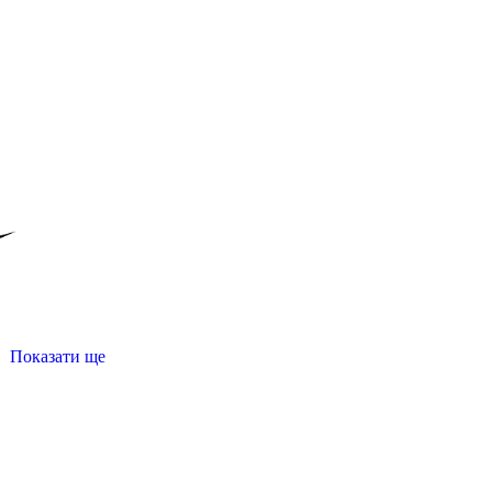
Показати ще
россовки чорні жіночі
шорти спортивні
чоловіче худі ку
осівки
купити спортивні лосіни жіночі