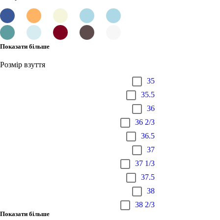
Показати більше
Розмір взуття
35
35.5
36
36 2/3
36.5
37
37 1/3
37.5
38
38 2/3
Показати більше