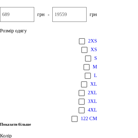
грн
-
грн
Розмір одягу
2XS
XS
S
M
L
XL
2XL
3XL
4XL
122 CM
Показати більше
Колір