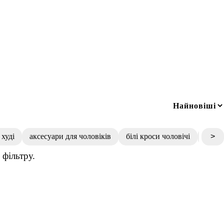
 худі
аксесуари для чоловіків
білі кроси чоловічі
спорт
>
фільтру.