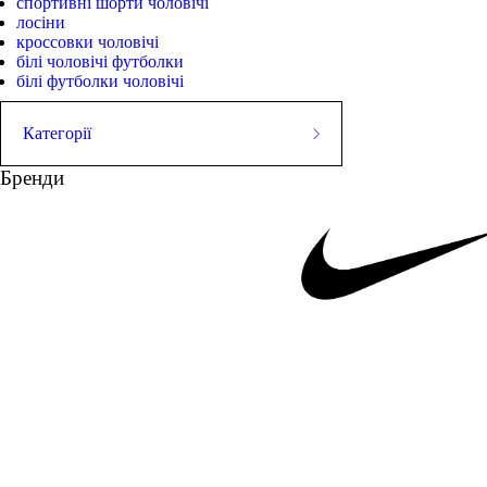
спортивні шорти чоловічі
лосіни
кроссовки чоловічі
білі чоловічі футболки
білі футболки чоловічі
Категорії
ШОРТИ
Бренди
Майки
СТРИНГЕРИ
Футболки
Худі
ШТАНИ
Куртки
ВЗУТТЯ
АКСЕСУАРИ
кросівки чоловічі сині
майка для спорту
к
купити білі чоловічі кр