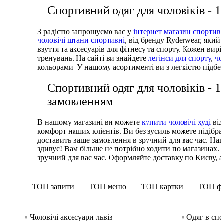
Спортивний одяг для чоловіків -
З радістю запрошуємо вас у
інтернет магазин спортив
чоловічі штани спортивні
, від бренду Ryderwear, як
взуття та аксесуарів для фітнесу та спорту. Кожен ви
тренувань. На сайті ви знайдете
легінси для спорту
,
ч
кольорами. У нашому асортименті ви з легкістю підб
Спортивний одяг для чоловіків -
замовленням
В нашому магазині ви можете
купити чоловічі худі
ві
комфорт наших клієнтів. Ви без зусиль можете підіб
доставить ваше замовлення в зручний для вас час. Н
здивує! Вам більше не потрібно ходити по магазинах.
зручний для вас час. Оформляйте доставку по Києву, а
ТОП запити
ТОП меню
ТОП картки
ТОП ф
Чоловічі аксесуари львів
Одяг в сп