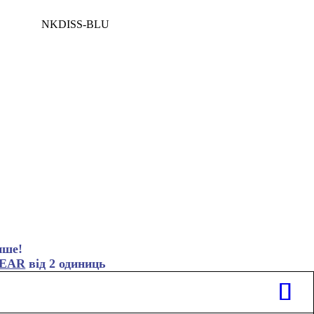
NKDISS-BLU
нше!
EAR
від 2 одиниць