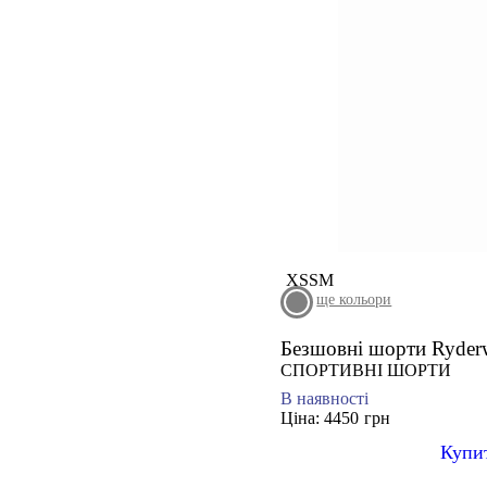
XS
S
M
ще кольори
Безшовні шорти Ryd
СПОРТИВНІ ШОРТИ
В наявності
Ціна: 4450
грн
Купи