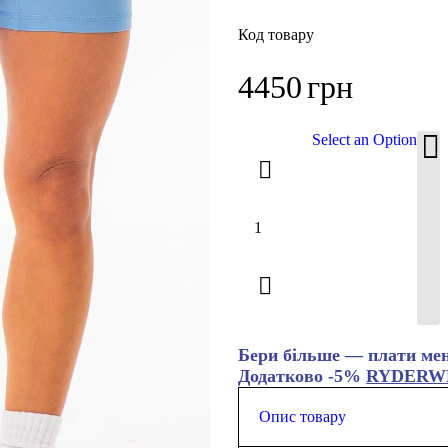
Код товару
4450
грн
Select an Option
Бери більше — плати ме
Додатково -5%
RYDERW
Опис товару