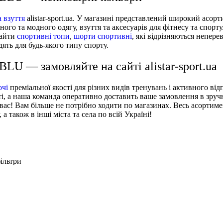
 взуття
alistar-sport.ua. У магазині представлений широкий асор
го та модного одягу, взуття та аксесуарів для фітнесу та спорту
найти
спортивні топи
,
шорти спортивні
, які відрізняються непе
одять для будь-якого типу спорту.
U — замовляйте на сайті alistar-sport.ua
очі
преміальної якості для різних видів тренувань і активного в
і, а наша команда оперативно доставить ваше замовлення в зручн
вас! Вам більше не потрібно ходити по магазинах. Весь асортиме
 також в інші міста та села по всій Україні!
ільтри
Спортивний одяг для жінок
Рукавички для фітнесу Ryderwear LIFGLO-BLK
Аксесуари жіночі Ryderwear - L
Лосіни
Спортивний одяг для
Шорти Ryderwear Activate Cross Over Scrunch ACTSB
Спортивні майки жіночі Ryderwear - S, Сніжно сірий
Спортивні шорти жіночі
чоловіків
Спортивний бюстгальтер Ryderwear Momentum Twist MOM
Худі чоловічі Ryderwear - Сніжно сірий
Спортивний бюстгальтер