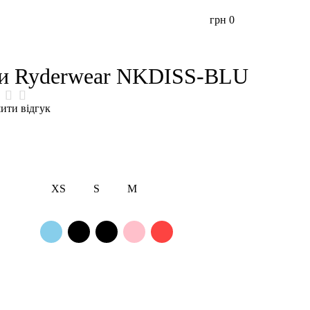
грн
0
ти Ryderwear NKDISS-BLU
ити відгук
XS
S
M