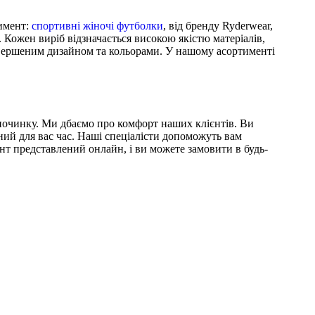
тимент:
спортивні жіночі футболки
, від бренду Ryderwear,
. Кожен виріб відзначається високою якістю матеріалів,
ревершеним дизайном та кольорами. У нашому асортименті
ідпочинку. Ми дбаємо про комфорт наших клієнтів. Ви
ий для вас час. Наші спеціалісти допоможуть вам
нт представлений онлайн, і ви можете замовити в будь-
Футболки чоловічі
S-SNG
Спортивні майки
TSB-BBL
Спортивні штани чоловічі