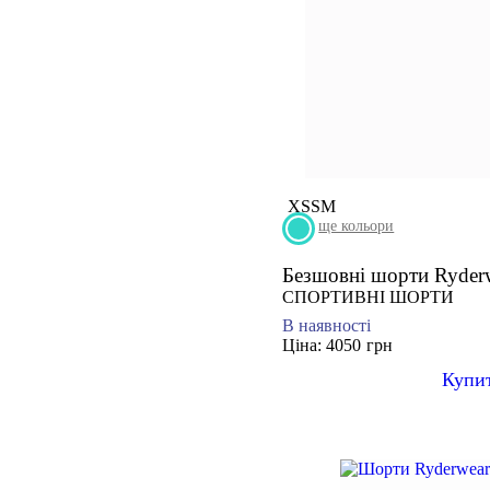
XS
S
M
ще кольори
Безшовні шорти Ryd
СПОРТИВНІ ШОРТИ
В наявності
Ціна: 4050
грн
Купи