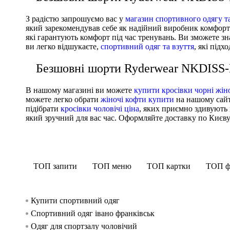
З радістю запрошуємо вас у
магазин спортивного одягу та
який зарекомендував себе як надійний виробник комфортно
які гарантують комфорт під час тренувань. Ви зможете з
ви легко відшукаєте,
спортивний одяг та взуття
, які підх
Безшовні шорти Ryderwear NKDISS-BL
В нашому магазині ви можете
купити кросівки чорні жін
можете легко обрати
жіночі кофти купити
на нашому сайт
підібрати
кросівки чоловічі ціна
, яких приємно здивують 
який зручний для вас час. Оформляйте доставку по Києву, а
ТОП запити
ТОП меню
ТОП картки
ТОП ф
Купити спортивний одяг
Спортивний одяг івано франківськ
Одяг для спортзалу чоловічий