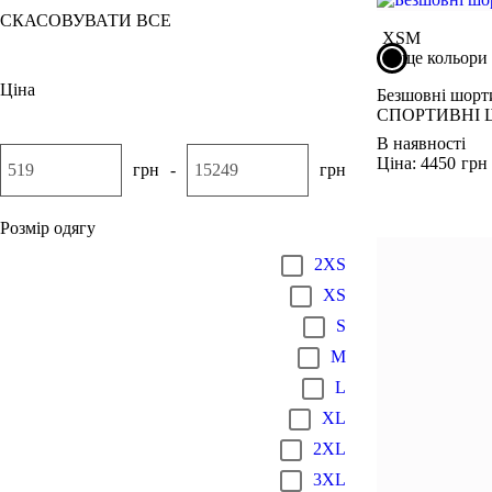
СКАСОВУВАТИ ВСЕ
XS
M
ще кольори
Ціна
Безшовні шор
СПОРТИВНІ 
В наявності
Ціна: 4450
грн
грн
-
грн
Розмір одягу
2XS
XS
S
M
L
XL
2XL
3XL