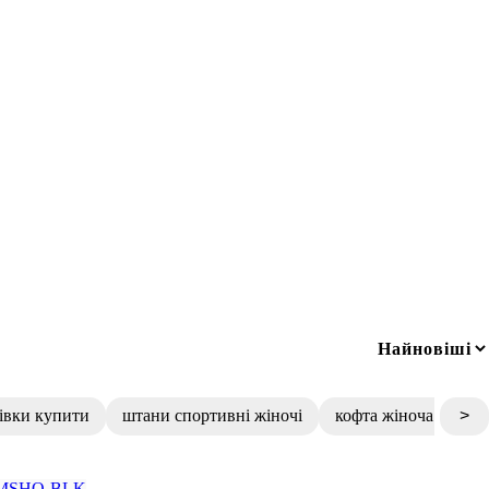
сівки купити
штани спортивні жіночі
кофта жіноча
>
сп