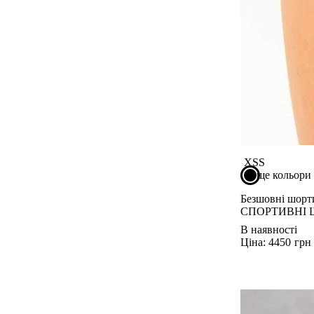
ТАНКИ
ФУТБОЛКИ
КУРТКИ ТА СВЕТРИ
ШТАНИ
Взуття
АКСЕСУАРИ
XS
S
ще кольори
Безшовні шор
СПОРТИВНІ 
В наявності
Ціна: 4450
грн