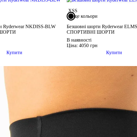
XS
S
ще кольори
ти Ryderwear NKDISS-BLW
Безшовні шорти Ryderwear EL
ШОРТИ
СПОРТИВНІ ШОРТИ
В наявності
Ціна: 4050
грн
Купити
Купити