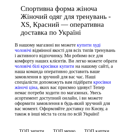
Спортивна форма жіноча
Nike
Жіночий одяг для тренувань -
Under Armour
XS, Красний — оперативна
Adidas
доставка по Україні
Puma
Asics
В нашому магазині ви можете
купити худі
чоловічі
відмінної якості для всіх типів тренувань
і активного відпочинку. Ми робимо все для
комфорту наших клієнтів. Ви легко можете обрати
чоловічі білі кросівки купити
на нашому сайті, а
наша команда оперативно доставить ваше
замовлення в зручний для вас час. Наші
спеціалісти допоможуть вам підібрати
кросівки
жіночі ціна
, яких вас приємно здивує! Тепер
немає потреби ходити по магазинах. Увесь
асортимент доступний онлайн, і ви можете
оформити замовлення в будь-який зручний для
вас момент. Оформляйте доставку по Києву, а
також в інші міста та села по всій Україні!
ТОП запити
ТОП меню
ТОП картки