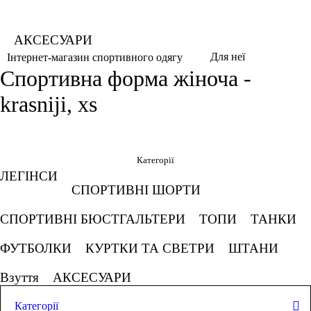
АКСЕСУАРИ
Для неї
Інтернет-магазин спортивного одягу
Спортивна форма жіноча -
krasniji, xs
Фільтри
Обрано
Категорії
ЛЕГІНСИ
XS
Красний
СПОРТИВНІ ШОРТИ
СКАСОВУВАТИ ВСЕ
СПОРТИВНІ БЮСТГАЛЬТЕРИ
ТОПИ
ТАНКИ
ФУТБОЛКИ
КУРТКИ ТА СВЕТРИ
ШТАНИ
Ціна
Взуття
АКСЕСУАРИ
Категорії