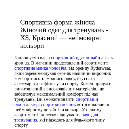
купити лосіни для спорту
Показати більше
Спортивна форма жіноча
Розмір взуття
Жіночий одяг для тренувань -
35
XS, Красний — неймовірні
35.5
кольори
36
36.5
Запрошуємо вас в
спортивний одяг онлайн
alistar-
sport.ua. В магазині представлений асортимент:
37
спортивна майка чоловіча
, від бренду Ryderwear,
37.5
який зарекомендував себе як надійний виробник
комфортного та модного одягу, взуття та
38
аксесуарів для фітнесу та спорту. Кожен продукт
38 2/3
виготовлений з високоякісних матеріалів, що
забезпечує максимальний комфорт під час
38.5
тренувань. Ви зможете знайти
спортивній
39
бюстгальтер
,
спортивні лосіни
, котрі виконані в
Показати більше
неймовірному дизайні та кольорі. У нашому
асортименті ви легко відшукаєте,
одяг для
Виробник
тренування
, які підходять для будь-якого типу
спорту.
Ryderwear