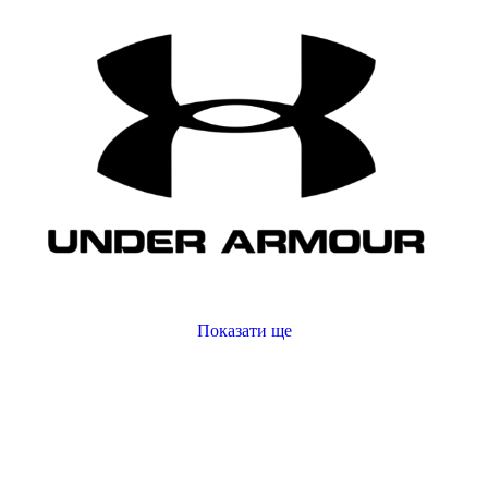
Nike
Under Armour
Adidas
Puma
Asics
Показати ще
жіночий спортивний одяг
топ спортивний жіночий
жіночі аксесуари інтернет магазин