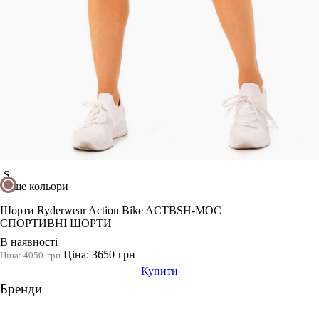
Показати більше
Розмір взуття
35
35.5
36
36.5
37
37.5
S
ще кольори
38
Шорти Ryderwear Action Bike ACTBSH-MOC
38 2/3
СПОРТИВНІ ШОРТИ
38.5
В наявності
39
Ціна: 3650
грн
Ціна: 4050
грн
Показати більше
Купити
Бренди
Виробник
Ryderwear