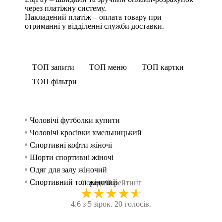
через платіжну систему.
Накладений платіж – оплата товару при
отриманні у відділенні служби доставки.
ТОП запити
ТОП меню
ТОП картки
ТОП фільтри
Чоловічі футболки купити
Спорти
Футбо
Спорт
жінок
Чоловічі кросівки хмельницький
Безшов
Спортив
Спорти
Спортивні кофти жіночі
Шорти 
Спорти
чоловік
Шорти спортивні жіночі
Танка
Спортив
Одяг для залу жіночий
Кросі
Майки
Спортивний топ жіночий
Безшовн
Майки
Середній рейтинг
★
★
★
★
★
Жіночі кросівки тернопіль
Безшов
Спортив
4.6 з 5 зірок. 20 голосів.
Куртки спортивні чоловічі
Спорти
Спорт
Купити чоловічі худі
КРОС
Спорт