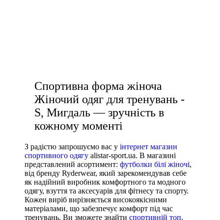
чоловічі кросівки купити
чоловіча спортивна куртка
жіночі штани спортивні
купити чоловічу футболку
Спортивна форма жіноча
Жіночий одяг для тренувань -
S, Мигдаль — зручність в
кожному моменті
З радістю запрошуємо вас у
інтернет магазин
спортивного одягу
alistar-sport.ua. В магазині
представлений асортимент:
футболки білі жіночі
,
від бренду Ryderwear, який зарекомендував себе
як надійний виробник комфортного та модного
одягу, взуття та аксесуарів для фітнесу та спорту.
Кожен виріб вирізняється високоякісними
матеріалами, що забезпечує комфорт під час
тренувань. Ви зможете знайти
спортивній топ
,