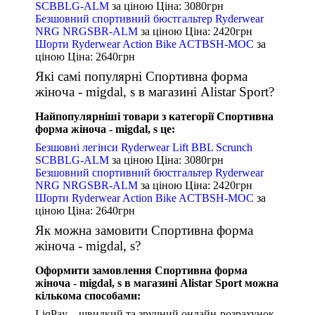
SCBBLG-ALM
за ціною
Ціна: 3080
грн
Безшовний спортивний бюстгальтер Ryderwear
NRG NRGSBR-ALM
за ціною
Ціна: 2420
грн
Шорти Ryderwear Action Bike ACTBSH-MOC
за
ціною
Ціна: 2640
грн
Які самі популярні Спортивна форма
жіноча - migdal, s в магазині Alistar Sport?
Найпопулярніші товари з категорії Спортивна
форма жіноча - migdal, s це:
Безшовні легінси Ryderwear Lift BBL Scrunch
SCBBLG-ALM
за ціною
Ціна: 3080
грн
Безшовний спортивний бюстгальтер Ryderwear
NRG NRGSBR-ALM
за ціною
Ціна: 2420
грн
Шорти Ryderwear Action Bike ACTBSH-MOC
за
ціною
Ціна: 2640
грн
Як можна замовити Спортивна форма
жіноча - migdal, s?
Оформити замовлення Спортивна форма
жіноча - migdal, s в магазині Alistar Sport можна
кількома способами:
LiqPay – швидкий та зручний онлайн-розрахунок