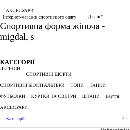
АКСЕСУАРИ
Для неї
Інтернет-магазин спортивного одягу
Спортивна форма жіноча -
migdal, s
Фільтри
Обрано
КАТЕГОРІЇ
ЛЕГІНСИ
S
Мигдаль
СПОРТИВНІ ШОРТИ
СКАСОВУВАТИ ВСЕ
СПОРТИВНІ БЮСТГАЛЬТЕРИ
ТОПИ
ТАНКИ
ФУТБОЛКИ
КУРТКИ ТА СВЕТРИ
ШТАНИ
Взуття
Ціна
АКСЕСУАРИ
Категорії
ЛЕГІНСИ