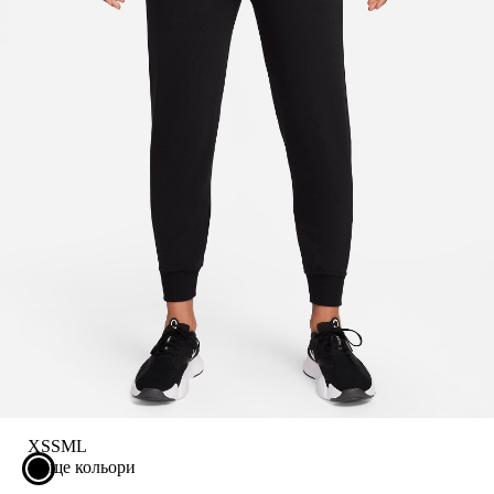
XS
S
M
L
ще кольори