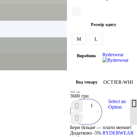
Розмір одягу
M
L
Ryderwear
Виробник
OCTJER-WHI
Код товару
4000
грн
3600
грн
Select an
Option
Бери більше — плати менше!
Додатково -5%
RYDERWEAR