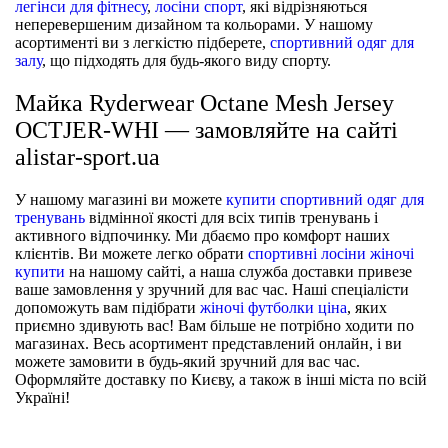
легінси для фітнесу
,
лосіни спорт
, які відрізняються
неперевершеним дизайном та кольорами. У нашому
асортименті ви з легкістю підберете,
спортивний одяг для
залу
, що підходять для будь-якого виду спорту.
Майка Ryderwear Octane Mesh Jersey
OCTJER-WHI — замовляйте на сайті
alistar-sport.ua
У нашому магазині ви можете
купити спортивний одяг для
тренувань
відмінної якості для всіх типів тренувань і
активного відпочинку. Ми дбаємо про комфорт наших
клієнтів. Ви можете легко обрати
спортивні лосіни жіночі
купити
на нашому сайті, а наша служба доставки привезе
ваше замовлення у зручний для вас час. Наші спеціалісти
допоможуть вам підібрати
жіночі футболки ціна
, яких
приємно здивують вас! Вам більше не потрібно ходити по
магазинах. Весь асортимент представлений онлайн, і ви
можете замовити в будь-який зручний для вас час.
Оформляйте доставку по Києву, а також в інші міста по всій
Україні!