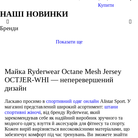
Купити
НАШІ НОВИНКИ
M
S
M
M
M
L
L
L
XL
Бренди
ще кольори
ще кольори
Майка Ryderwear Octane OCTTNK-OWH
Майки
Майка Ryderwear Baller NRG NRGBAL-OAT
Майки
Майка Ryderwear Octane Mesh Jersey OCTJER-WHI
Майки
Флісова майка Ryderwear Force FORFLT-GRN
Майки
Показати ще
Майка Ryderwear Octane Mesh Jersey
OCTJER-WHI — неперевершений
дизайн
Ласкаво просимо в
спортивний одяг онлайн
Alistar Sport. У
магазині представлений широкий асортимент:
штани
спортивні жіночі
, від бренду Ryderwear, який
зарекомендував себе як надійний виробник зручного та
модного одягу, взуття й аксесуарів для фітнесу та спорту.
Кожен виріб вирізняється високоякісними матеріалами, що
забезпечує комфорт під час тренувань. Ви зможете знайти