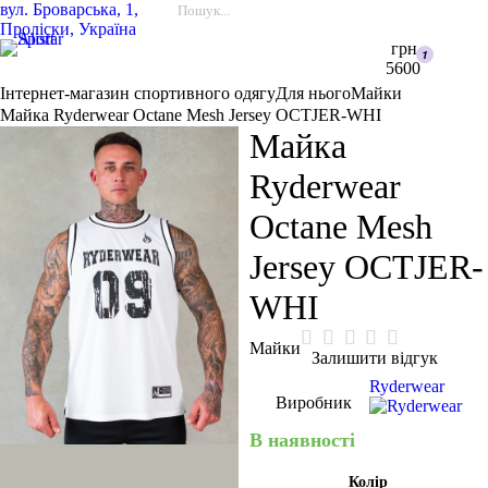
вул.
Броварська, 1,
Проліски, Україна
грн
5600
Інтернет-магазин спортивного одягу
Для нього
Майки
Майка Ryderwear Octane Mesh Jersey OCTJER-WHI
Майка
Ryderwear
Octane Mesh
Jersey OCTJER-
WHI
Майки
Залишити відгук
Ryderwear
Виробник
В наявності
Колір