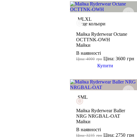
обміну та поверненню
товар не використовувався
і зберігся в тому вигляді, в
якому його купували
M
L
XL
минуло менше двох тижнів
ще кольори
з моменту придбання
Майка Ryderwear Octane
товару
OCTTNK-OWH
є касовий або товарний чек
Майки
В наявності
Ціна: 3600
грн
Ціна: 4000
грн
Купити
S
M
L
Майка Ryderwear Baller
NRG NRGBAL-OAT
Майки
В наявності
Ціна: 2750
грн
Ціна: 3235
грн