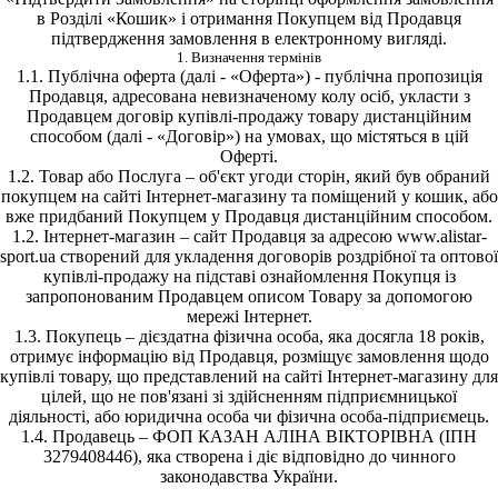
в Розділі «Кошик» і отримання Покупцем від Продавця
підтвердження замовлення в електронному вигляді.
1. Визначення термінів
1.1. Публічна оферта (далі - «Оферта») - публічна пропозиція
Продавця, адресована невизначеному колу осіб, укласти з
Продавцем договір купівлі-продажу товару дистанційним
способом (далі - «Договір») на умовах, що містяться в цій
Оферті.
1.2. Товар або Послуга – об'єкт угоди сторін, який був обраний
покупцем на сайті Інтернет-магазину та поміщений у кошик, або
вже придбаний Покупцем у Продавця дистанційним способом.
1.2. Інтернет-магазин – сайт Продавця за адресою www.alistar-
sport.ua створений для укладення договорів роздрібної та оптової
купівлі-продажу на підставі ознайомлення Покупця із
запропонованим Продавцем описом Товару за допомогою
мережі Інтернет.
1.3. Покупець – дієздатна фізична особа, яка досягла 18 років,
отримує інформацію від Продавця, розміщує замовлення щодо
купівлі товару, що представлений на сайті Інтернет-магазину для
цілей, що не пов'язані зі здійсненням підприємницької
діяльності, або юридична особа чи фізична особа-підприємець.
1.4. Продавець – ФОП КАЗАН АЛІНА ВІКТОРІВНА (ІПН
3279408446), яка створена і діє відповідно до чинного
законодавства України.