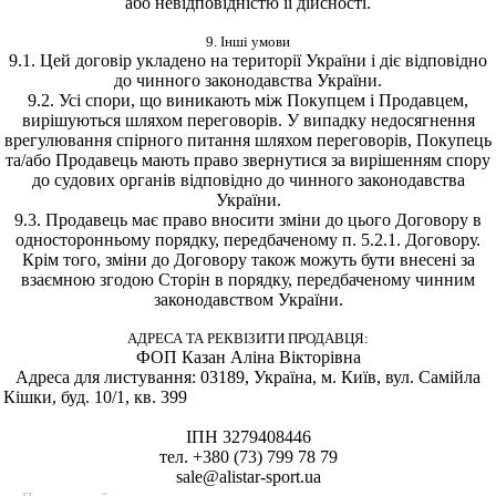
або невідповідністю її дійсності.
9. Інші умови
9.1. Цей договір укладено на території України і діє відповідно
до чинного законодавства України.
9.2. Усі спори, що виникають між Покупцем і Продавцем,
вирішуються шляхом переговорів. У випадку недосягнення
врегулювання спірного питання шляхом переговорів, Покупець
та/або Продавець мають право звернутися за вирішенням спору
до судових органів відповідно до чинного законодавства
України.
9.3. Продавець має право вносити зміни до цього Договору в
односторонньому порядку, передбаченому п. 5.2.1. Договору.
Крім того, зміни до Договору також можуть бути внесені за
взаємною згодою Сторін в порядку, передбаченому чинним
законодавством України.
АДРЕСА ТА РЕКВІЗИТИ ПРОДАВЦЯ:
ФОП Казан Аліна Вікторівна
Адреса для листування: 03189, Україна, м. Київ, вул. Самійла
Кішки, буд. 10/1, кв. 399
ІПН 3279408446
тел. +380 (73) 799 78 79
sale@alistar-sport.ua