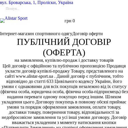
вул.
Броварська, 1, Проліски, Україна
грн
0
Інтернет-магазин спортивного одягу
Договір оферти
ПУБЛІЧНИЙ ДОГОВІР
(ОФЕРТА)
на замовлення, купівлю-продаж і доставку товарів
Цей договір є офіційною та публічною пропозицією Продавця
укласти договір купівлі-продажу Товару, представленого на
сайті www.alistar-sport.ua . Даний договір є публічним, тобто
відповідно до статті 633 Цивільного кодексу України, його
умови є однаковими для всіх покупців незалежно від їх статусу
(фізична особа, юридична особа, фізична особа-підприємець) без
надання переваги одному покупцю перед іншим. Шляхом
укладення цього Договору покупець в повному обсязі приймає
умови та порядок оформлення замовлення, оплати товару,
доставки товару, повернення товару, відповідальності за
недобросовісне замовлення та усі інші умови договору. Договір
вважається укладеним з моменту натискання кнопки
«Підтвердити Замовлення» на сторінці оформлення замовлення