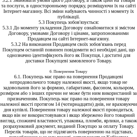
5.2.1 Змінювати умови цього Договору, а також ціни на Товари
та послуги, в односторонньому порядку, розміщуючи їх на сайті
Інтернет-магазину. Всі зміни набувають чинності з моменту їх
публікації.
5.3 Покупець зобов'язується:
5.3.1 До моменту укладення Договору ознайомитися зі змістом
Договору, умовами Договору і цінами, запропонованими
Продавцем на сайті Інтернет-магазину.
5.3.2 На виконання Продавцем своїх зобов'язань перед
Покупцем останній повинен повідомити всі необхідні дані, що
однозначно ідентифікують його як Покупця, і достатні для
доставки Покупцеві замовленого Товару.
6. Повернення Товару
6.1. Покупець має право на повернення Продавцеві
непродовольчого товару належної якості, якщо товар не
задовольнив його за формою, габаритами, фасоном, кольором,
розміром або з інших причин не може бути ним використаний за
призначенням. Покупець має право на повернення товару
належної якості протягом 14 (чотирнадцяти) днів, не враховуючи
дня купівлі. Повернення товару належної якості проводиться,
якщо він не використовувався і якщо збережено його товарний
вигляд, споживчі властивості, упаковка, пломби, ярлики, а також
розрахунковий документ, виданий Покупцю за оплату Товару.
Перелік товарів, що не підлягають поверненню на підставах,