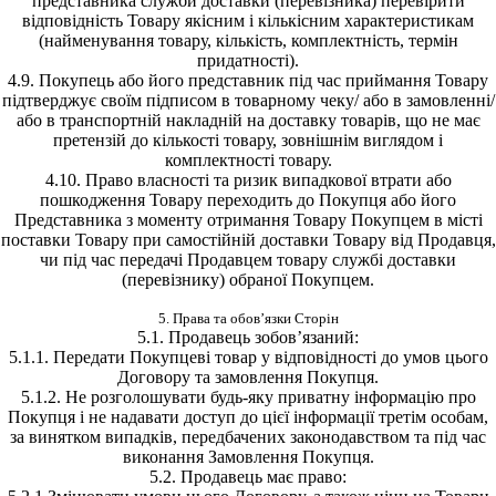
представника служби доставки (перевізника) перевірити
відповідність Товару якісним і кількісним характеристикам
(найменування товару, кількість, комплектність, термін
придатності).
4.9. Покупець або його представник під час приймання Товару
підтверджує своїм підписом в товарному чеку/ або в замовленні/
або в транспортній накладній на доставку товарів, що не має
претензій до кількості товару, зовнішнім виглядом і
комплектності товару.
4.10. Право власності та ризик випадкової втрати або
пошкодження Товару переходить до Покупця або його
Представника з моменту отримання Товару Покупцем в місті
поставки Товару при самостійній доставки Товару від Продавця,
чи під час передачі Продавцем товару службі доставки
(перевізнику) обраної Покупцем.
5. Права та обов’язки Сторін
5.1. Продавець зобов’язаний:
5.1.1. Передати Покупцеві товар у відповідності до умов цього
Договору та замовлення Покупця.
5.1.2. Не розголошувати будь-яку приватну інформацію про
Покупця і не надавати доступ до цієї інформації третім особам,
за винятком випадків, передбачених законодавством та під час
виконання Замовлення Покупця.
5.2. Продавець має право: