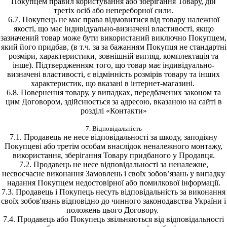
Покупцем правил користування або зберігання Товару, дій
третіх осіб або непереборної сили.
6.7. Покупець не має права відмовитися від товару належної
якості, що має індивідуально-визначені властивості, якщо
зазначений товар може бути використаний виключно Покупцем,
який його придбав, (в т.ч. за за бажанням Покупця не стандартні
розміри, характеристики, зовнішній вигляд, комплектація та
інше). Підтвердженням того, що товар має індивідуально-
визначені властивості, є відмінність розмірів товару та інших
характеристик, що вказані в інтернет-магазині.
6.8. Повернення товару, у випадках, передбачених законом та
цим Договором, здійснюється за адресою, вказаною на сайті в
розділі «Контакти»
7. Відповідальність
7.1. Продавець не несе відповідальності за шкоду, заподіяну
Покупцеві або третім особам внаслідок неналежного монтажу,
використання, зберігання Товару придбаного у Продавця.
7.2. Продавець не несе відповідальності за неналежне,
несвоєчасне виконання Замовлень і своїх зобов’язань у випадку
надання Покупцем недостовірної або помилкової інформації.
7.3. Продавець і Покупець несуть відповідальність за виконання
своїх зобов'язань відповідно до чинного законодавства України і
положень цього Договору.
7.4. Продавець або Покупець звільняються від відповідальності