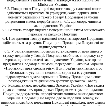
передбачених у цьому пункті, затверджується Кабінетом
Міністрів України.
6.2. Повернення Покупцеві вартості товару належної якості
здійснюється протягом 30 (тридцяти) календарних днів з
моменту отримання такого Товару Продавцем за умови
дотримання вимог, передбачених п. 6.1. Договору, чинним
законодавством України.
6.3. Вартість товару підлягає поверненню шляхом банківського
переказу на рахунок Покупця.
6.4. Повернення Товару належної якості за адресою Продавця,
здійснюється за рахунок Покупця та Продавцем Покупцеві не
відшкодовується.
6.5. У разі виявлення протягом встановленого гарантійного
строку недоліків у Товарі, Покупець особисто, в порядку та у
строки, що встановлені законодавством України, має право
пред'явити Продавцеві вимоги, передбачені Законом України
«Про захист прав споживачів». При пред’явленні вимог про
безоплатне усунення недоліків, строк на їх усунення
відраховується з дати отримання Товару Продавцем в своє
розпорядження та фізичного доступу до такого Товару.
6.6. Розгляд вимог, передбачених Законом України «Про захист
прав споживачів», провадиться Продавцем за умови надання
Покупцем документів, передбачених чинним законодавством
України. Продавець не відповідає за недоліки Товару, які
виникли після його передання Покупцеві внаслідок порушення