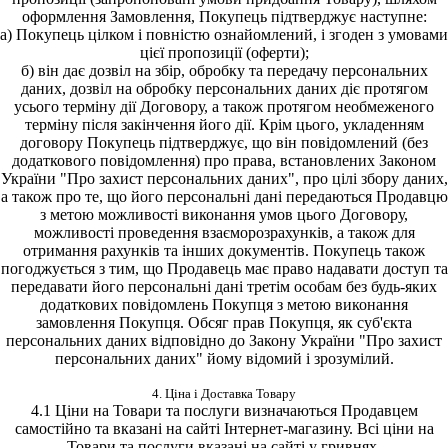
оформлення Замовлення, Покупець підтверджує наступне:
а) Покупець цілком і повністю ознайомлений, і згоден з умовами
цієї пропозиції (оферти);
б) він дає дозвіл на збір, обробку та передачу персональних
даних, дозвіл на обробку персональних даних діє протягом
усього терміну дії Договору, а також протягом необмеженого
терміну після закінчення його дії. Крім цього, укладенням
договору Покупець підтверджує, що він повідомлений (без
додаткового повідомлення) про права, встановлених Законом
України "Про захист персональних даних", про цілі збору даних,
а також про те, що його персональні дані передаються Продавцю
з метою можливості виконання умов цього Договору,
можливості проведення взаєморозрахунків, а також для
отримання рахунків та інших документів. Покупець також
погоджується з тим, що Продавець має право надавати доступ та
передавати його персональні дані третім особам без будь-яких
додаткових повідомлень Покупця з метою виконання
замовлення Покупця. Обсяг прав Покупця, як суб'єкта
персональних даних відповідно до Закону України "Про захист
персональних даних" йому відомий і зрозумілий.
4. Ціна і Доставка Товару
4.1 Ціни на Товари та послуги визначаються Продавцем
самостійно та вказані на сайті Інтернет-магазину. Всі ціни на
Товари та послуги вказані на сайті у гривнях.