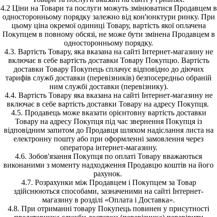
4.2 Ціни на Товари та послуги можуть змінюватися Продавцем в
односторонньому порядку залежно від кон'юнктури ринку. При
цьому ціна окремої одиниці Товару, вартість якої оплачена
Покупцем в повному обсязі, не може бути змінена Продавцем в
односторонньому порядку.
4.3. Вартість Товару, яка вказана на сайті Інтернет-магазину не
включає в себе вартість доставки Товару Покупцю. Вартість
доставки Товару Покупець сплачує відповідно до діючих
тарифів служб доставки (перевізників) безпосередньо обраній
ним службі доставки (перевізнику).
4.4. Вартість Товару яка вказана на сайті Інтернет-магазину не
включає в себе вартість доставки Товару на адресу Покупця.
4.5. Продавець може вказати орієнтовну вартість доставки
Товару на адресу Покупця під час звернення Покупця із
відповідним запитом до Продавця шляхом надіслання листа на
електронну пошту або при оформленні замовлення через
оператора інтернет-магазину.
4.6. Зобов'язання Покупця по оплаті Товару вважаються
виконаними з моменту надходження Продавцю коштів на його
рахунок.
4.7. Розрахунки між Продавцем і Покупцем за Товар
здійснюються способами, зазначеними на сайті Інтернет-
магазину в розділі «Оплата і Доставка».
4.8. При отриманні товару Покупець повинен у присутності