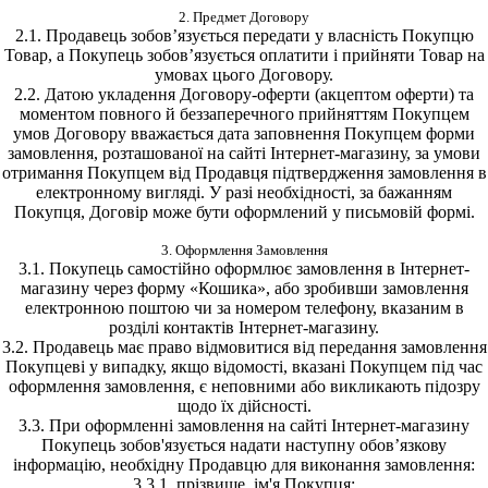
2. Предмет Договору
2.1. Продавець зобов’язується передати у власність Покупцю
Товар, а Покупець зобов’язується оплатити і прийняти Товар на
умовах цього Договору.
2.2. Датою укладення Договору-оферти (акцептом оферти) та
моментом повного й беззаперечного прийняттям Покупцем
умов Договору вважається дата заповнення Покупцем форми
замовлення, розташованої на сайті Інтернет-магазину, за умови
отримання Покупцем від Продавця підтвердження замовлення в
електронному вигляді. У разі необхідності, за бажанням
Покупця, Договір може бути оформлений у письмовій формі.
3. Оформлення Замовлення
3.1. Покупець самостійно оформлює замовлення в Інтернет-
магазину через форму «Кошика», або зробивши замовлення
електронною поштою чи за номером телефону, вказаним в
розділі контактів Інтернет-магазину.
3.2. Продавець має право відмовитися від передання замовлення
Покупцеві у випадку, якщо відомості, вказані Покупцем під час
оформлення замовлення, є неповними або викликають підозру
щодо їх дійсності.
3.3. При оформленні замовлення на сайті Інтернет-магазину
Покупець зобов'язується надати наступну обов’язкову
інформацію, необхідну Продавцю для виконання замовлення:
3.3.1. прізвище, ім'я Покупця;