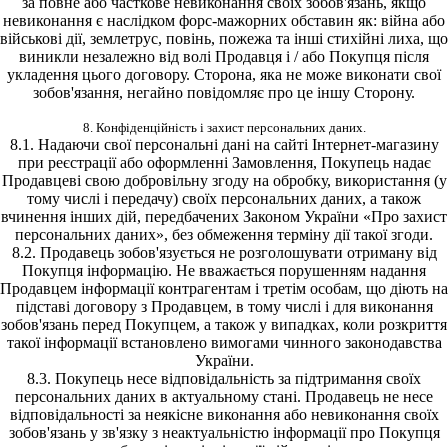
за повне або часткове невиконання своїх зобов'язань, якщо
невиконання є наслідком форс-мажорних обставин як: війна або
військові дії, землетрус, повінь, пожежа та інші стихійні лиха, що
виникли незалежно від волі Продавця і / або Покупця після
укладення цього договору. Сторона, яка не може виконати свої
зобов'язання, негайно повідомляє про це іншу Сторону.
8. Конфіденційність і захист персональних даних.
8.1. Надаючи свої персональні дані на сайті Інтернет-магазину
при реєстрації або оформленні Замовлення, Покупець надає
Продавцеві свою добровільну згоду на обробку, використання (у
тому числі і передачу) своїх персональних даних, а також
вчинення інших дій, передбачених Законом України «Про захист
персональних даних», без обмеження терміну дії такої згоди.
8.2. Продавець зобов'язується не розголошувати отриману від
Покупця інформацію. Не вважається порушенням надання
Продавцем інформації контрагентам і третім особам, що діють на
підставі договору з Продавцем, в тому числі і для виконання
зобов'язань перед Покупцем, а також у випадках, коли розкриття
такої інформації встановлено вимогами чинного законодавства
України.
8.3. Покупець несе відповідальність за підтримання своїх
персональних даних в актуальному стані. Продавець не несе
відповідальності за неякісне виконання або невиконання своїх
зобов'язань у зв'язку з неактуальністю інформації про Покупця