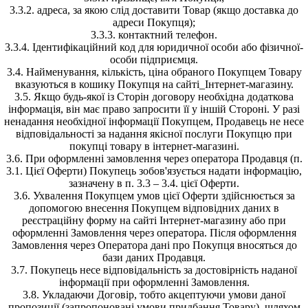
3.3.2. адреса, за якою слід доставити Товар (якщо доставка до
адреси Покупця);
3.3.3. контактний телефон.
3.3.4. Ідентифікаційний код для юридичної особи або фізичної-
особи підприємця.
3.4. Найменування, кількість, ціна обраного Покупцем Товару
вказуються в кошику Покупця на сайті_Інтернет-магазину.
3.5. Якщо будь-якої із Сторін договору необхідна додаткова
інформація, він має право запросити її у іншій Стороні. У разі
ненадання необхідної інформації Покупцем, Продавець не несе
відповідальності за надання якісної послуги Покупцю при
покупці товару в інтернет-магазині.
3.6. При оформленні замовлення через оператора Продавця (п.
3.1. Цієї Оферти) Покупець зобов'язується надати інформацію,
зазначену в п. 3.3 – 3.4. цієї Оферти.
3.6. Ухвалення Покупцем умов цієї Оферти здійснюється за
допомогою внесення Покупцем відповідних даних в
реєстраційну форму на сайті Інтернет-магазину або при
оформленні Замовлення через оператора. Після оформлення
Замовлення через Оператора дані про Покупця вносяться до
бази даних Продавця.
3.7. Покупець несе відповідальність за достовірність наданої
інформації при оформленні Замовлення.
3.8. Укладаючи Договір, тобто акцептуючи умови даної
пропозиції (запропоновані умови придбання Товару), шляхом