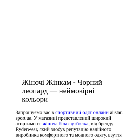
Under Armour
жіночий одяг для фітнесу
Adidas
Puma
білі футболки чоловічі
Asics
кроссовки білі чоловічі
чорні спортивні штани жіночі
жіночі спортивні топи
купити білі футболки жіночі
Жіночі Жінкам - Чорний
леопард — неймовірні
кольори
Запрошуємо вас в
спортивний одяг онлайн
alistar-
sport.ua. У магазині представлений широкий
асортимент:
жіноча біла футболка
, від бренду
Ryderwear, який здобув репутацію надійного
виробника комфортного та модного одягу, взуття