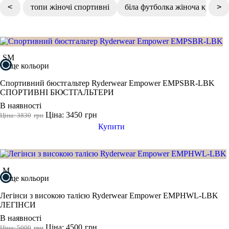
Розмір одягу
СПОРТИВНІ БЮСТГАЛЬТЕРИ
ТОПИ
ТАНКИ
купити спортивний одяг жіночий
<
топи жіночі спортивні
біла футболка жіноча купити
>
спортивні футболки жіночі
2XS
чоловічий спортивний одяг
ФУТБОЛКИ
КУРТКИ ТА СВЕТРИ
ШТАНИ
Взуття
купити спортивну куртку чоловічу
XS
одяг в спортзал чоловічий
АКСЕСУАРИ
S
S
M
M
ще кольори
L
Спортивний бюстгальтер Ryderwear Empower EMPSBR-LBK
XL
СПОРТИВНІ БЮСТГАЛЬТЕРИ
В наявності
2XL
Ціна: 3450
грн
Ціна: 3830
грн
3XL
Купити
46
M/L
Показати більше
M
Колір
ще кольори
Легінси з високою талією Ryderwear Empower EMPHWL-LBK
ЛЕГІНСИ
В наявності
Показати більше
Ціна: 4500
грн
Ціна: 5000
грн