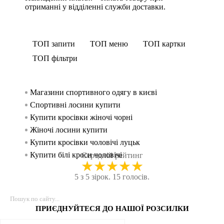
отриманні у відділенні служби доставки.
ТОП запити
ТОП меню
ТОП картки
ТОП фільтри
Магазини спортивного одягу в києві
Спорти
Крос
Спорт
жінок
Спортивні лосини купити
Трену
Спорт
Спорти
Купити кросівки жіночі чорні
Безшов
Шорти 
чоловік
Жіночі лосини купити
Спортивн
Спорт
Купити кросівки чоловічі луцьк
Безшов
Спорт
Купити білі кроси чоловічі
Футбо
Спортив
Середній рейтинг
★
★
★
★
★
Худі чоловічий
Трену
Спортив
5 з 5 зірок. 15 голосів.
Спорт футболки
Безшов
Спорт
Худи чоловічі
Безшовн
Спорти
Шорти для фітнесу жіночі
Рукав
Спорт
ПРИЄДНУЙТЕСЯ ДО НАШОЇ РОЗСИЛКИ
Худі чоловічі чорні
Безшовн
Спорти