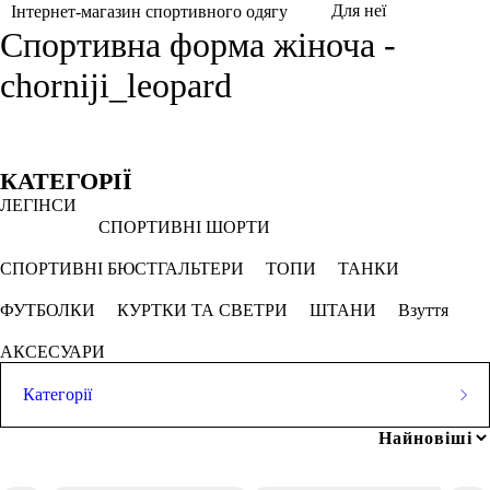
Для неї
Інтернет-магазин спортивного одягу
Спортивна форма жіноча -
chorniji_leopard
Фільтри
Обрано
КАТЕГОРІЇ
ЛЕГІНСИ
Чорний леопард
СПОРТИВНІ ШОРТИ
СКАСОВУВАТИ ВСЕ
СПОРТИВНІ БЮСТГАЛЬТЕРИ
ТОПИ
ТАНКИ
ФУТБОЛКИ
КУРТКИ ТА СВЕТРИ
ШТАНИ
Взуття
Ціна
АКСЕСУАРИ
Категорії
ЛЕГІНСИ
грн
-
грн
Популярні запити
СПОРТИВНІ ШОРТИ
лосіни