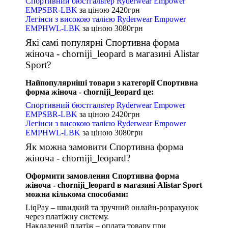
Спортивний бюстгальтер Ryderwear Empower
EMPSBR-LBK
за ціною
2420
грн
Легінси з високою талією Ryderwear Empower
EMPHWL-LBK
за ціною
3080
грн
Які самі популярні Спортивна форма
жіноча - chorniji_leopard в магазині Alistar
Sport?
Найпопулярніші товари з категорії Спортивна
форма жіноча - chorniji_leopard це:
Спортивний бюстгальтер Ryderwear Empower
EMPSBR-LBK
за ціною
2420
грн
Легінси з високою талією Ryderwear Empower
EMPHWL-LBK
за ціною
3080
грн
Як можна замовити Спортивна форма
жіноча - chorniji_leopard?
Оформити замовлення Спортивна форма
жіноча - chorniji_leopard в магазині Alistar Sport
можна кількома способами:
LiqPay – швидкий та зручний онлайн-розрахунок
через платіжну систему.
Накладений платіж – оплата товару при