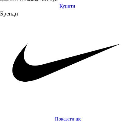
Купити
Розмір взуття
Бренди
35
35.5
36
36.5
37
37.5
38
38 2/3
38.5
39
Показати більше
Виробник
Показати ще
Ryderwear
Nike
спортивні штани чоловічі купити