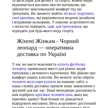
та аксесуарів для фітнесу та спорту. Кожен виріб
відзначається високою якістю матеріалів, що
забезпечує максимальний комфорт під час
тренувань. Ви зможете знайти
легінси спортивні
,
сині кросівки
, які вирізняються модним дизайном
і яскравими кольорами. У нашому асортименті ви
з легкістю підберете,
одяг для тренування
, що
підходять для будь-якого виду спорту.
Жіночі Жінкам - Чорний
леопард — оперативна
доставка по Україні
У нас ви маєте можливість
купить футболку
чоловічу
преміальної якості для різних видів
тренувань і активного відпочинку. Ми дбаємо про
комфорт наших клієнтів. Ви можете легко обрати
чоловічі аксесуари купити
на нашому сайті, а
наша служба доставки привезе ваше замовлення у
зручний для вас час. Наші менеджери допоможуть
вам підібрати
кросівки чоловічі ціна
, яких вас
приємно здивує! Вам більше не доведеться
відвідувати магазини. Весь асортимент доступний
онлайн, і ви можете зробити замовлення у будь-