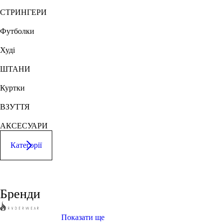
СТРИНГЕРИ
Футболки
Худі
ШТАНИ
Куртки
ВЗУТТЯ
АКСЕСУАРИ
Категорії
ШОРТИ
Популярні
запити
Майки
Бренди
СТРИНГЕРИ
кросівки
чоловічі
Футболки
купити київ
Показати ще
Худі
лосини