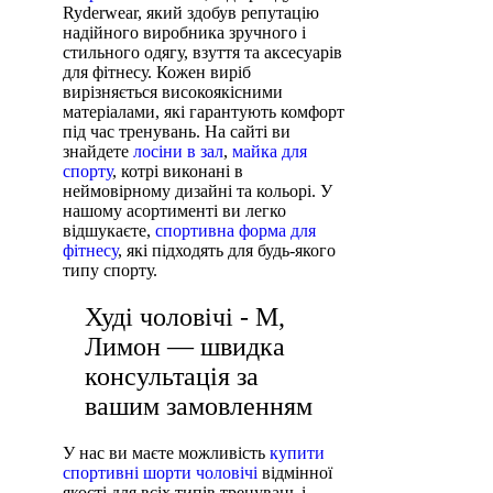
Ryderwear, який здобув репутацію
надійного виробника зручного і
стильного одягу, взуття та аксесуарів
для фітнесу. Кожен виріб
вирізняється високоякісними
матеріалами, які гарантують комфорт
під час тренувань. На сайті ви
знайдете
лосіни в зал
,
майка для
спорту
, котрі виконані в
неймовірному дизайні та кольорі. У
нашому асортименті ви легко
відшукаєте,
спортивна форма для
фітнесу
, які підходять для будь-якого
типу спорту.
Худі чоловічі - M,
Лимон — швидка
консультація за
вашим замовленням
У нас ви маєте можливість
купити
спортивні шорти чоловічі
відмінної
якості для всіх типів тренувань і