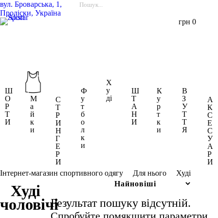
вул.
Броварська, 1,
Проліски, Україна
грн
0
Х
у
Ш
Ф
Ш
К
В
ді
О
М
у
Т
у
З
С
А
Р
а
т
А
р
У
Т
К
Т
й
б
Н
т
Т
Р
С
И
к
о
И
к
Т
И
Е
и
л
и
Я
Н
С
к
Г
У
и
Е
А
Р
Р
И
И
Худі
Інтернет-магазин спортивного одягу
Для нього
Худі
чоловічі
Результат пошуку відсутній.
-
Спробуйте помякшити параметри