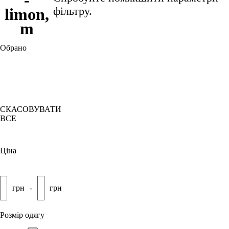
фільтру.
limon,
m
Обрано
M
Лимон
СКАСОВУВАТИ
ВСЕ
Ціна
грн
-
грн
Розмір одягу