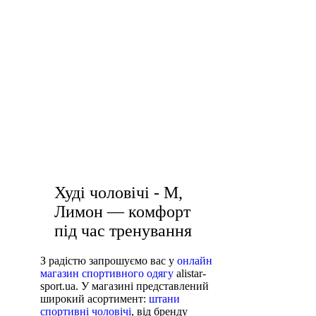
жіночі
ШТАНИ
жіночий
кофти жіночі купити
Куртки
одяг для
тренувань
ВЗУТТЯ
чоловічі кросівки білі
купити
АКСЕСУАРИ
кросівки
бюстгальтер спортивного типа
чоловічі білі
кросівки
лосіни
чоловічі аксесуари
чоловічі київ
кросівки жіночі ціна
білі
футболки
спортивні топи для дівчат
жіночі купити
Худі чоловічі - M,
Лимон — комфорт
під час тренування
З радістю запрошуємо вас у
онлайн
магазин спортивного одягу
alistar-
sport.ua. У магазині представлений
широкий асортимент:
штани
спортивні чоловічі
, від бренду