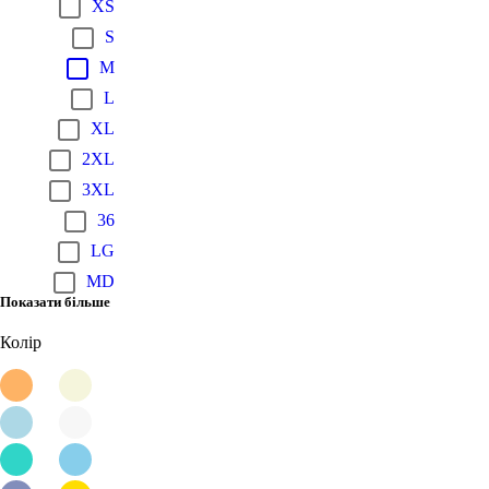
XS
S
M
L
XL
2XL
3XL
36
LG
MD
Показати більше
Колір