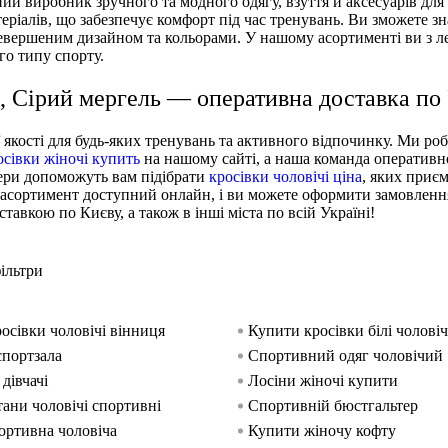
ий виробник зручного та модного одягу, взуття й аксесуарів для 
теріалів, що забезпечує комфорт під час тренувань. Ви зможете з
еревершеним дизайном та кольорами. У нашому асортименті ви з л
ого типу спорту.
S, Сірий мергель — оперативна доставка по
 якості для будь-яких тренувань та активного відпочинку. Ми ро
осівки жіночі купить
на нашому сайті, а наша команда оперативн
жери допоможуть вам підібрати
кросівки чоловічі ціна
, яких приє
ь асортимент доступний онлайн, і ви можете оформити замовленн
авкою по Києву, а також в інші міста по всій Україні!
ільтри
осівки чоловічі вінниця
Купити кросівки білі чоловіч
спортзала
Спортивний одяг чоловічий
дівчачі
Лосіни жіночі купити
ани чоловічі спортивні
Спортивній бюстгальтер
ортивна чоловіча
Купити жіночу кофту