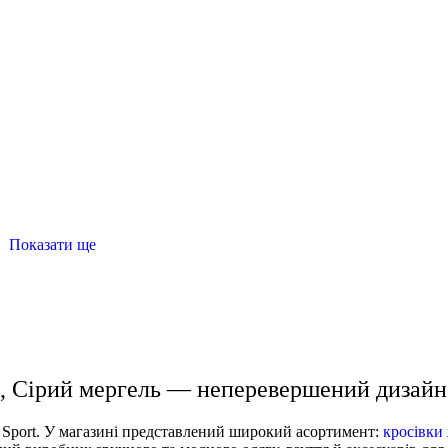
Показати ще
і
кросівки для чоловіків
чоловічі футболки
легінси чо
нси
спортивна кофта жіноча
 S, Сірий мергель — неперевершений дизайн
r Sport. У магазині представлений широкий асортимент:
кросівки