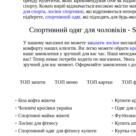
бренду Ryderwear, який зарекомендував себе як надійн
спорту. Кожен виріб відзначається високою якістю ма
для спорта
,
лосіни спортивні
, які відрізняються неп
підберете,
спортивний одяг
, які підходять для будь-як
Спортивний одяг для чоловіків - 
У нашому магазині ви можете
заказати лосіни
високої
комфорту наших клієнтів. Ви легко можете обрати
кр
ваше замовлення у зручний для вас час. Наші менед
вас! Тепер немає потреби ходити по магазинах. Увес
зручний для вас момент. Оформляйте замовлення з дост
ТОП запити
ТОП меню
ТОП картки
ТОП ф
Біла кофта жіноча
Купити кр
Чоловічі кросівки україна
Одяг для 
Спортивні майки жіночі
Футболки 
Лосіни для фітнесу
Купить шт
Спортивний одяг для фітнесу купити
Куртка сп