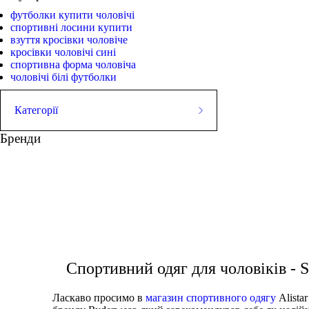
футболки купити чоловічі
спортивні лосини купити
взуття кросівки чоловіче
кросівки чоловічі сині
спортивна форма чоловіча
чоловічі білі футболки
Категорії
ШОРТИ
Бренди
Майки
СТРИНГЕРИ
Футболки
Худі
ШТАНИ
Куртки
купити білі чоловічі кросівки
кросівки жіноч
ВЗУТТЯ
АКСЕСУАРИ
жіночі легі
Спортивний одяг для чоловіків -
Ласкаво просимо в
магазин спортивного одягу
Alista