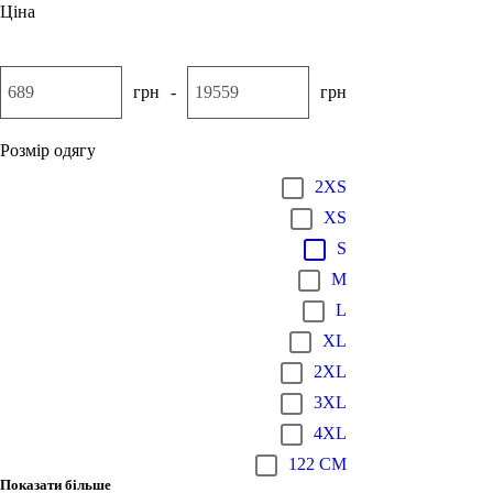
Ціна
грн
-
грн
Розмір одягу
2XS
XS
S
M
L
XL
2XL
3XL
4XL
122 CM
Показати більше