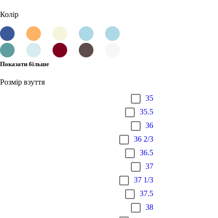
Колір
Показати більше
Розмір взуття
35
35.5
36
36 2/3
36.5
37
37 1/3
37.5
38