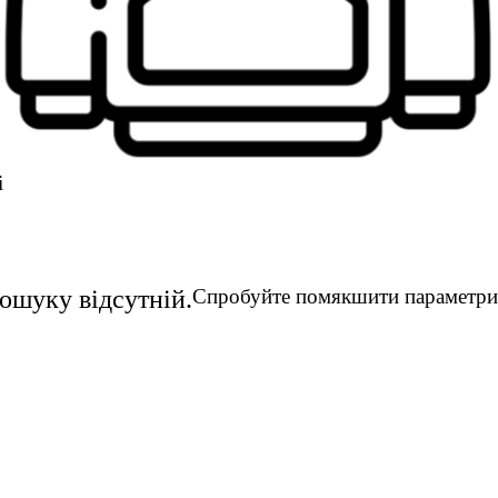
і
пошуку відсутній.
Спробуйте помякшити параметри 