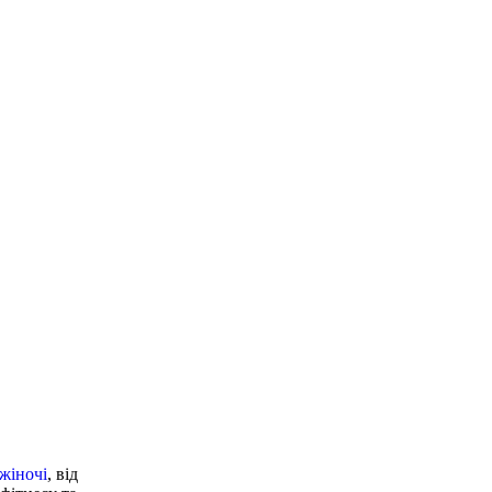
рні
 жіночі
, від