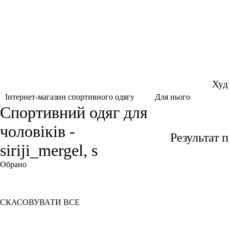
Худ
Для нього
Інтернет-магазин спортивного одягу
Спортивний одяг для
чоловіків -
Результат 
siriji_mergel, s
Обрано
S
Сірий мергель
СКАСОВУВАТИ ВСЕ