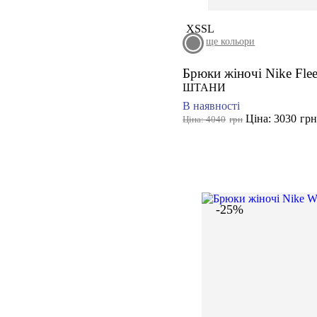
XS
S
L
ще кольори
Брюки жіночі Nike Flee
ШТАНИ
В наявності
Ціна: 3030
гр
Ціна: 4040
грн
-25%