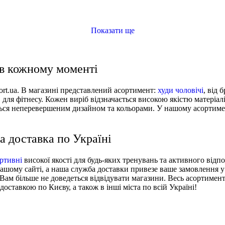
8330-110)
ge (IC3686)
714-379)
d Ribbed Jersey Pants (DV7868-272)
Показати ще
в кожному моменті
sport.ua. В магазині представлений асортимент:
худи чоловічі
, від 
в для фітнесу. Кожен виріб відзначається високою якістю матеріал
ються неперевершеним дизайном та кольорами. У нашому асортимен
 доставка по Україні
ртивні
високої якості для будь-яких тренувань та активного від
ашому сайті, а наша служба доставки привезе ваше замовлення у
 Вам більше не доведеться відвідувати магазини. Весь асортимен
оставкою по Києву, а також в інші міста по всій Україні!