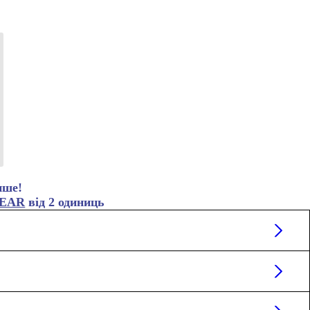
нше!
EAR
від 2 одиниць
тиль
 S. Її параметри: талія 65 см, стегна 94 см.
чувати себе вільно.
ім шнурком для регулювання.
ня речей.