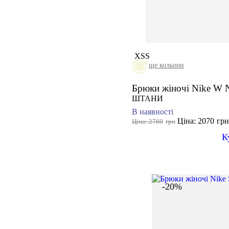
XS
S
ще кольори
Брюки жіночі Nike W 
ШТАНИ
В наявності
Ціна: 2070
гр
Ціна: 2760
грн
К
-20%