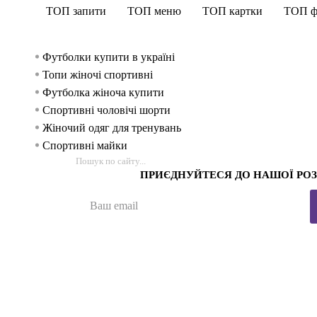
ТОП запити
ТОП меню
ТОП картки
ТОП ф
Футболки купити в україні
Топи жіночі спортивні
Футболка жіноча купити
Спортивні чоловічі шорти
Жіночий одяг для тренувань
Спортивні майки
Купити спортивні чоловічі штани
ПРИЄДНУЙТЕСЯ ДО НАШОЇ РО
Спортивній бюстгальтер
Чоловічі кросівки івано франківськ
Купити спортивні шорти чоловічі
Лосини жіночі купити
Купити лосіни легінси
Кофти жіночі львів
Чоловічі аксесуари
Спортивний одяг для чоловіків