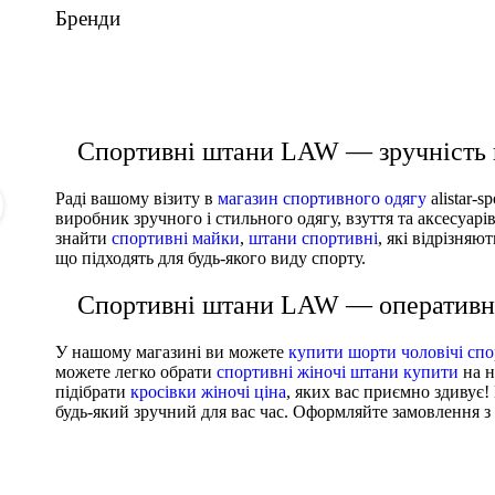
Бренди
Брюки жіночі Nike W Nsw Tech Fleece Mr Jggr (FB
Брюки жіночі Adidas Colorblock Woven Pants Oran
Брюки жіночі Nike Nsw Cld Dye Jrsy Mr Jggr (DM6
Брюки жіночі Nike Sportswear Women's High-Waiste
ШТАНИ
ШТАНИ
ШТАНИ
ШТАНИ
Спортивні штани LAW — зручність 
Раді вашому візиту в
магазин спортивного одягу
alistar-
виробник зручного і стильного одягу, взуття та аксесуарі
знайти
спортивні майки
,
штани спортивні
, які відрізня
що підходять для будь-якого виду спорту.
Спортивні штани LAW — оперативна
У нашому магазині ви можете
купити шорти чоловічі спо
можете легко обрати
спортивні жіночі штани купити
на н
підібрати
кросівки жіночі ціна
, яких вас приємно здивує!
будь-який зручний для вас час. Оформляйте замовлення з д