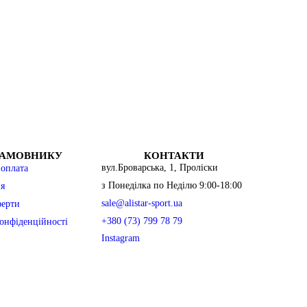
TSB-BBL
Футболки чоловічі
Спортивні майки
LST-PNK
Спортивні штани чоловічі
нь
Шорти чоловічі спортивні
Худі чоловічі
WL-LBK
Спортивні куртки чоловічі
ЗАМОВНИКУ
КОНТАКТИ
T
Майка стрингер
вул.Броварська, 1, Проліски
 оплата
BSBL-CAN
Кросівки чоловічі
з Понеділка по Неділю 9:00-18:00
я
Чоловічі аксесуари
sale@alistar-sport.ua
ферти
BR-ALM
+380 (73) 799 78 79
онфіденційності
Instagram
G-OLV
BL-LAV
O-FST