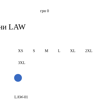
грн
0
ани LAW
XS
S
M
L
XL
2XL
3XL
LAW-01