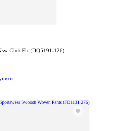
Nsw Club Flc (DQ5191-126)
н
упити