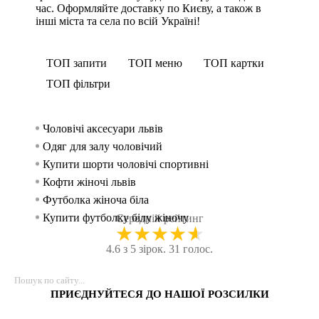
час. Оформляйте доставку по Києву, а також в
інші міста та села по всій Україні!
ТОП запити
ТОП меню
ТОП картки
ТОП фільтри
Чоловічі аксесуари львів
Спорти
Безшов
Спорти
жінок
Одяг для залу чоловічий
Свет
Спорти
Спорти
Купити шорти чоловічі спортивні
Рукав
Спорт
чоловік
Кофти жіночі львів
Безшовн
Майки 
Футболка жіноча біла
Легінси
Спорт
Купити футболку білу жіночу
Куртк
Спорт
Середній рейтинг
★
★
★
★
★
Жіночі футболки
Шорт
Спорт
4.6 з 5 зірок. 31 голос.
Лосини для тренування жіночі
Спорти
Спорти
Заказати кросівки чоловічі
Безшов
Спортивн
Сайт спортивного одягу
Безшовн
Спорт
ПРИЄДНУЙТЕСЯ ДО НАШОЇ РОЗСИЛКИ
Купити спортивний одяг
Безшов
Спортив