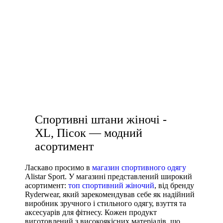
Виробник
купити жіночу футболку
Ryderwear
купити спортивні легінси
чорні лосіни
Nike
спортивні чоловічі штани
Adidas
спортивній топ
спорт штани жіночі
Puma
жіночий одяг для фітнесу
Спортивні штани жіночі -
XL, Пісок — модний
асортимент
Ласкаво просимо в
магазин спортивного одягу
Alistar Sport. У магазині представлений широкий
асортимент:
топ спортивний жіночий
, від бренду
Ryderwear, який зарекомендував себе як надійний
виробник зручного і стильного одягу, взуття та
аксесуарів для фітнесу. Кожен продукт
виготовлений з високоякісних матеріалів, що