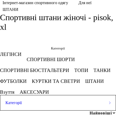
Інтернет-магазин спортивного одягу
Для неї
ШТАНИ
Спортивні штани жіночі - pisok,
xl
Фільтри
Обрано
Категорії
ЛЕГІНСИ
XL
Пісок
СПОРТИВНІ ШОРТИ
СКАСОВУВАТИ ВСЕ
СПОРТИВНІ БЮСТГАЛЬТЕРИ
ТОПИ
ТАНКИ
ФУТБОЛКИ
КУРТКИ ТА СВЕТРИ
ШТАНИ
Ціна
Взуття
АКСЕСУАРИ
Категорії
грн
-
грн
ЛЕГІНСИ
Популярні запити