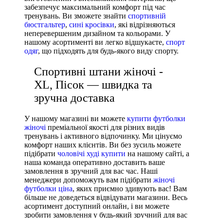
забезпечує максимальний комфорт під час
тренувань. Ви зможете знайти
спортивній
бюстгальтер
,
сині кросівки
, які відрізняються
неперевершеним дизайном та кольорами. У
нашому асортименті ви легко відшукаєте,
спорт
одяг
, що підходять для будь-якого виду спорту.
Спортивні штани жіночі -
XL, Пісок — швидка та
зручна доставка
У нашому магазині ви можете
купити футболки
жіночі
преміальної якості для різних видів
тренувань і активного відпочинку. Ми цінуємо
комфорт наших клієнтів. Ви без зусиль можете
підібрати
чоловічі худі купити
на нашому сайті, а
наша команда оперативно доставить ваше
замовлення в зручний для вас час. Наші
менеджери допоможуть вам підібрати
жіночі
футболки ціна
, яких приємно здивують вас! Вам
більше не доведеться відвідувати магазини. Весь
асортимент доступний онлайн, і ви можете
зробити замовлення у будь-який зручний для вас