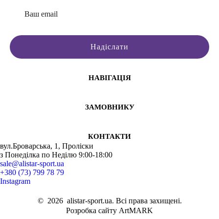
Майка стрингер
Легінси
Аксесу
Кросівки чорні жіночі
Світш
Спорт
Спортивні топи для фітнесу
Шорт
Спорт
Купити чоловічі кросівки
Танка
Спорт
Надіслати
Жіночі лосіни
Флісо
Спорт
Купити чорні лосіни
Безшов
Спорти
Купити кросівки чоловічі київ
Спорти
Спорти
НАВІГАЦІЯ
Спортивний одяг івано франківськ
Трену
Спорт
Шорти спортивні чоловічі купити
Футбо
Лосин
ЗАМОВНИКУ
Спортивні штани чоловічі ціни
Безшо
Худі 
Спортивні майки жіночі
Флісов
Спортив
КОНТАКТИ
Купити спортивні лосіни жіночі
Рукав
Спорти
вул.Броварська, 1, Проліски
Спортивна футболка
КРОС
Аксес
з Понеділка по Неділю 9:00-18:00
sale@alistar-sport.ua
+380 (73) 799 78 79
Instagram
©
2026
alistar-sport.ua. Всі права захищені.
Розробка сайту ArtMARK