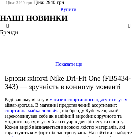
Ціна: 2940
грн
Ціна: 3460
грн
Купити
НАШІ НОВИНКИ
XS
S
XS
XS
M
S
S
S
L
M
M
M
XL
L
L
L
XL
Бренди
ще кольори
ще кольори
Брюки жіночі Nike W Nsw Tech Fleece Mr Jggr (FB8330-110)
Брюки жіночі Adidas Colorblock Woven Pants Orange (IC3686)
Брюки жіночі Nike Therma-Fit One High-Waisted 7/8 Joggers (FB5431-010)
Брюки жіночі Nike Sportswear Club Pants (DQ5191-010)
ШТАНИ
ШТАНИ
ШТАНИ
ШТАНИ
Показати ще
Брюки жіночі Nike Dri-Fit One (FB5434-
343) — зручність в кожному моменті
Раді вашому візиту в
магазин спортивного одягу та взуття
alistar-sport.ua. В магазині представлений асортимент:
спортивна майка чоловіча
, від бренду Ryderwear, який
зарекомендував себе як надійний виробник зручного та
модного одягу, взуття й аксесуарів для фітнесу та спорту.
Кожен виріб відзначається високою якістю матеріалів, які
гарантують комфорт під час тренувань. На сайті ви знайдете