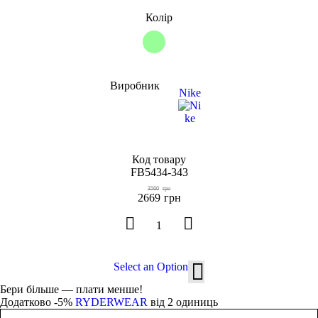
Колір
Виробник
Nike
Код товару
FB5434-343
3560
грн
2669
грн
Select an Option
Бери більше — плати менше!
Додатково -5%
RYDERWEAR
від 2 одиниць