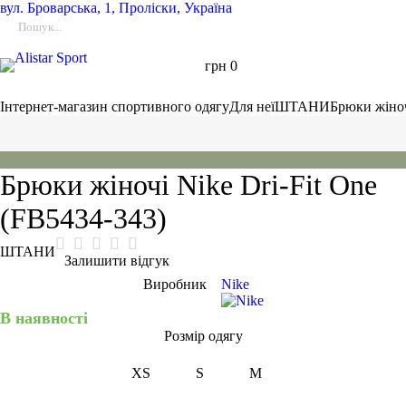
вул.
Броварська, 1, Проліски, Україна
грн
0
Інтернет-магазин спортивного одягу
Для неї
ШТАНИ
Брюки жіноч
Брюки жіночі Nike Dri-Fit One
(FB5434-343)
ШТАНИ
Залишити відгук
Виробник
Nike
В наявності
Розмір одягу
XS
S
M