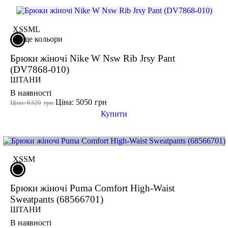
XS
S
M
L
ще кольори
Брюки жіночі Nike W Nsw Rib Jrsy Pant
(DV7868-010)
ШТАНИ
В наявності
Ціна: 5050
грн
Ціна: 6320
грн
Купити
XS
S
M
Брюки жіночі Puma Comfort High-Waist
Sweatpants (68566701)
ШТАНИ
В наявності