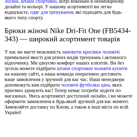
лосіни
,
штани спортивні
, котрі виконані в неймовірному
дизайні та кольорі. У нашому асортименті ви легко
відшукаєте,
одяг для тренування
, які підходять для будь-
якого типу спорту.
Брюки жіночі Nike Dri-Fit One (FB5434-
343) — широкий асортимент товарів
У нас ви маєте можливість
замовити кросівки чоловічі
преміальної якості для різних видів тренувань і активного
відпочинку. Ми цінуємо комфорт наших клієнтів. Ви без
зусиль можете підібрати
штани спортивні чоловічі купити
на нашому сайті, а наша команда оперативно доставить
ваше замовлення у зручний для вас час. Наші менеджери
допоможуть вам підібрати
чоловічі футболки ціна
, яких
приємно здивують вас! Тепер немає потреби ходити по
магазинах. Увесь асортимент доступний онлайн, і ви можете
оформити замовлення в будь-який зручний для вас момент.
Замовляйте доставку по Києву, а також в інші міста по всій
Україні!