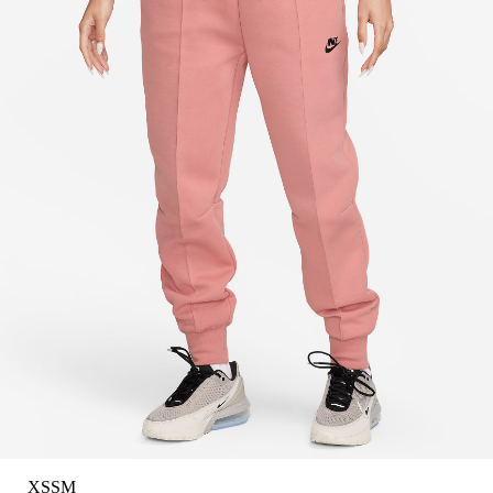
XS
S
M