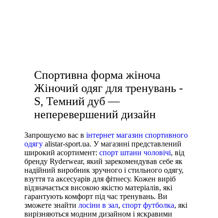
Колір
чоловічі білі кросівки купити
спортивні брюки чоловічі
лосіни спорт
Показати більше
купити білу кофту жіночу
Розмір взуття
Спортивна форма жіноча
35
Жіночий одяг для тренувань -
35.5
S, Темний дуб —
36
неперевершений дизайн
36.5
37
Запрошуємо вас в
інтернет магазин спортивного
одягу
alistar-sport.ua. У магазині представлений
37.5
широкий асортимент:
спорт штани чоловічі
, від
38
бренду Ryderwear, який зарекомендував себе як
надійний виробник зручного і стильного одягу,
38 2/3
взуття та аксесуарів для фітнесу. Кожен виріб
38.5
відзначається високою якістю матеріалів, які
гарантують комфорт під час тренувань. Ви
39
зможете знайти
лосіни в зал
,
спорт футболка
, які
Показати більше
вирізняються модним дизайном і яскравими