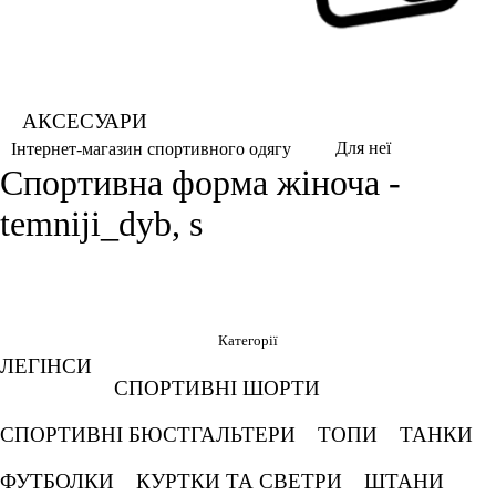
АКСЕСУАРИ
Для неї
Інтернет-магазин спортивного одягу
Спортивна форма жіноча -
temniji_dyb, s
Фільтри
Обрано
Категорії
ЛЕГІНСИ
S
Темний дуб
СПОРТИВНІ ШОРТИ
Скасовувати все
СПОРТИВНІ БЮСТГАЛЬТЕРИ
ТОПИ
ТАНКИ
Ціна
ФУТБОЛКИ
КУРТКИ ТА СВЕТРИ
ШТАНИ