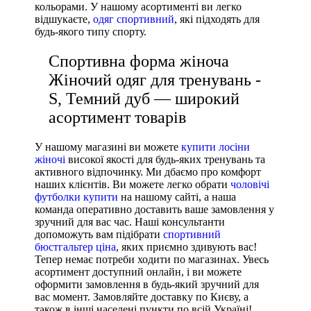
кольорами. У нашому асортименті ви легко
Виробник
відшукаєте,
одяг спортивний
, які підходять для
будь-якого типу спорту.
Ryderwear
Nike
Спортивна форма жіноча
Under Armour
Жіночий одяг для тренувань -
Adidas
S, Темний дуб — широкий
Puma
асортимент товарів
Asics
У нашому магазині ви можете
купити лосіни
жіночі
високої якості для будь-яких тренувань та
активного відпочинку. Ми дбаємо про комфорт
наших клієнтів. Ви можете легко обрати
чоловічі
футболки купити
на нашому сайті, а наша
команда оперативно доставить ваше замовлення у
зручний для вас час. Наші консультанти
допоможуть вам підібрати
спортивний
бюстгальтер ціна
, яких приємно здивують вас!
Тепер немає потреби ходити по магазинах. Увесь
асортимент доступний онлайн, і ви можете
оформити замовлення в будь-який зручний для
вас момент. Замовляйте доставку по Києву, а
також в інші населені пункти по всій Україні!