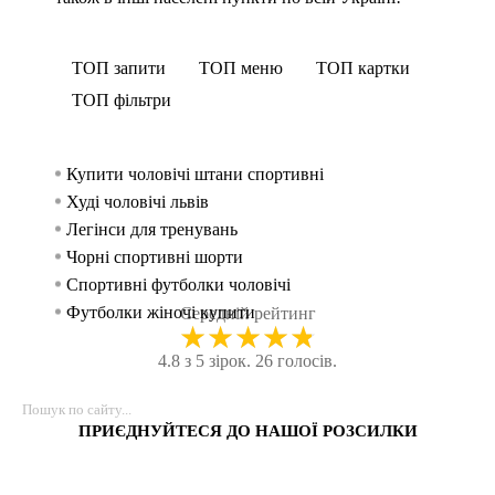
ТОП запити
ТОП меню
ТОП картки
ТОП фільтри
Купити чоловічі штани спортивні
Спорти
Футбол
Худі 
жінок
Худі чоловічі львів
Стринг
Спорт
Спорти
Легінси для тренувань
Куртк
Спорт
чоловік
Чорні спортивні шорти
Спор
Спорт
Спортивні футболки чоловічі
Безшовни
Шорти
Футболки жіночі купити
Шорт
Аксесу
Середній рейтинг
★
★
★
★
★
Штани спортивні чоловічі
Шорт
Спортив
4.8 з 5 зірок. 26 голосів.
Купити легінси
Безшов
Спорти
Жіночі кофти купити
Рукав
Спортив
Спортивна форма для фітнесу
Безшо
Кросі
ПРИЄДНУЙТЕСЯ ДО НАШОЇ РОЗСИЛКИ
Спортивний бюстгальтер купити
Легінси
Спорт
Чоловічі спортивні кросівки
Кросі
Спорт