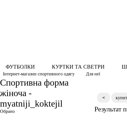
ФУТБОЛКИ
КУРТКИ ТА СВЕТРИ
Ш
Для неї
Інтернет-магазин спортивного одягу
Спортивна форма
жіноча -
<
купит
myatniji_koktejil
Результат 
Обрано
М'ятний коктейль