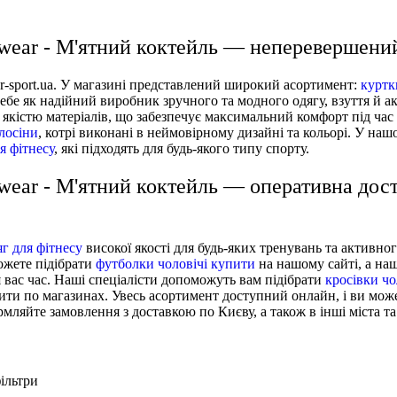
wear - М'ятний коктейль — неперевершени
tar-sport.ua. У магазині представлений широкий асортимент:
куртк
себе як надійний виробник зручного та модного одягу, взуття й ак
ю якістю матеріалів, що забезпечує максимальний комфорт під час
лосіни
, котрі виконані в неймовірному дизайні та кольорі. У на
я фітнесу
, які підходять для будь-якого типу спорту.
wear - М'ятний коктейль — оперативна дос
г для фітнесу
високої якості для будь-яких тренувань та активно
ожете підібрати
футболки чоловічі купити
на нашому сайті, а на
 вас час. Наші спеціалісти допоможуть вам підібрати
кросівки чо
ити по магазинах. Увесь асортимент доступний онлайн, і ви мо
ляйте замовлення з доставкою по Києву, а також в інші міста та 
ільтри