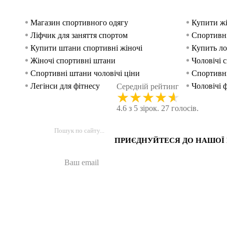
Магазин спортивного одягу
Купити жі
Ліфчик для заняття спортом
Спортивні
Купити штани спортивні жіночі
Купить ло
Жіночі спортивні штани
Чоловічі 
Спортивні штани чоловічі ціни
Спортивн
Легінси для фітнесу
Чоловічі 
Середній рейтинг
★
★
★
★
★
Футболки жіночі купити
Кросівки 
4.6 з 5 зірок. 27 голосів.
Біла футболка жіноча
Жіночі фу
ПРИЄДНУЙТЕСЯ ДО НАШОЇ