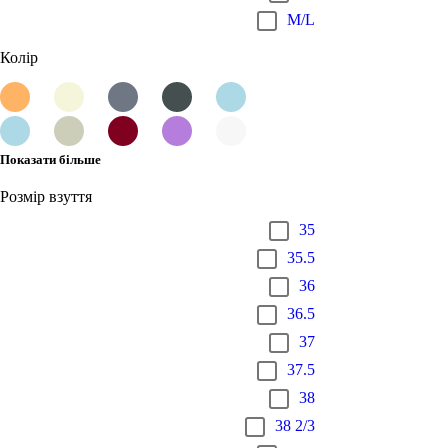
M/L
Колір
Показати більше
Розмір взуття
35
35.5
36
36.5
37
37.5
38
38 2/3