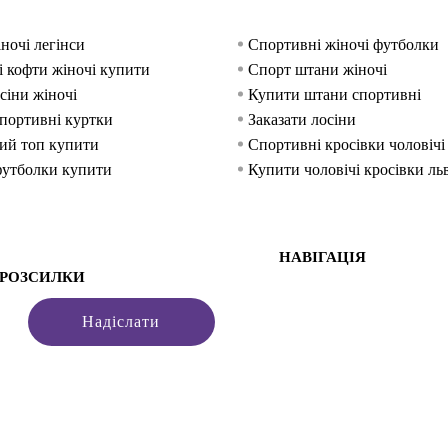
ночі легінси
Спортивні жіночі футболки
 кофти жіночі купити
Спорт штани жіночі
сіни жіночі
Купити штани спортивні
спортивні куртки
Заказати лосіни
ий топ купити
Спортивні кросівки чоловічі
футболки купити
Купити чоловічі кросівки ль
чоловічі луцьк
Легінси для спорту
тболки львів
Спортивний бюстгальтер льв
НАВІГАЦІЯ
 РОЗСИЛКИ
Надіслати