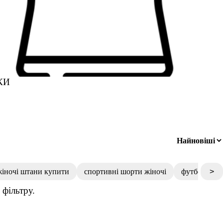
КИ
жіночі штани купити
спортивні шорти жіночі
футболка бі
>
фільтру.