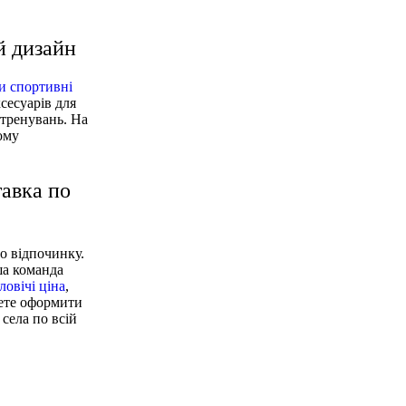
й дизайн
и спортивні
сесуарів для
 тренувань. На
шому
тавка по
го відпочинку.
ша команда
ловічі ціна
,
жете оформити
села по всій