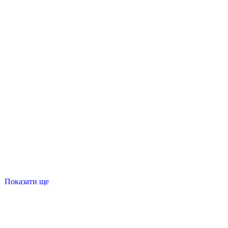
Показати ще
и
спорт футболка
жіноча кофта
купити білі футболки ч
спортивні жіночі штани купити