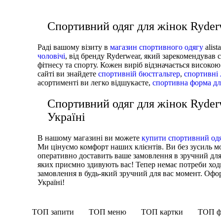
КУРТКИ ТА СВЕТРИ
ШТАНИ
Спортивний одяг для жінок Ryder
Взуття
АКСЕСУАРИ
Раді вашому візиту в
магазин спортивного одягу
alis
чоловічі
, від бренду Ryderwear, який зарекомендував 
фітнесу та спорту. Кожен виріб відзначається високо
сайті ви знайдете
спортивній бюстгальтер
,
спортивні 
асортименті ви легко відшукаєте,
спортивна форма дл
Спортивний одяг для жінок Ryder
Україні
В нашому магазині ви можете
купити спортивний одя
Ми цінуємо комфорт наших клієнтів. Ви без зусиль м
оперативно доставить ваше замовлення в зручний для
яких приємно здивують вас! Тепер немає потреби ход
замовлення в будь-який зручний для вас момент. Оформ
Україні!
ТОП запити
ТОП меню
ТОП картки
ТОП ф