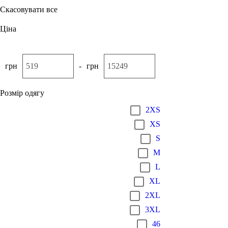
Скасовувати все
Ціна
грн
-
грн
Розмір одягу
2XS
XS
S
M
L
XL
2XL
3XL
46