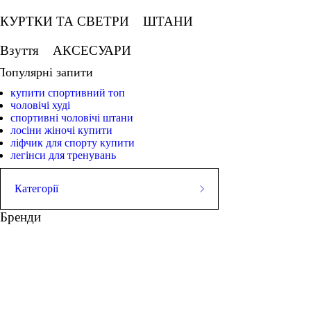
КУРТКИ ТА СВЕТРИ
ШТАНИ
Взуття
АКСЕСУАРИ
Популярні запити
купити спортивний топ
чоловічі худі
спортивні чоловічі штани
лосіни жіночі купити
ліфчик для спорту купити
легінси для тренувань
Категорії
ЛЕГІНСИ
Бренди
СПОРТИВНІ ШОРТИ
СПОРТИВНІ БЮСТГАЛЬТЕРИ
кросівки чоловічі сині
спортивні ліфчики купит
ТОПИ
ТАНКИ
ФУТБОЛКИ
футболки дівчачі