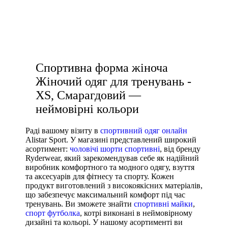
спортивні брюки чоловічі
Розмір взуття
жіночі аксесуари
купити жіночі кросівки
35
чорні легінси
форма в зал жіноча
35.5
36
Спортивна форма жіноча
36.5
Жіночий одяг для тренувань -
37
XS, Смарагдовий —
37.5
неймовірні кольори
38
38 2/3
Раді вашому візиту в
спортивний одяг онлайн
Alistar Sport. У магазині представлений широкий
38.5
асортимент:
чоловічі шорти спортивні
, від бренду
39
Ryderwear, який зарекомендував себе як надійний
Показати більше
виробник комфортного та модного одягу, взуття
та аксесуарів для фітнесу та спорту. Кожен
Виробник
продукт виготовлений з високоякісних матеріалів,
що забезпечує максимальний комфорт під час
Ryderwear
тренувань. Ви зможете знайти
спортивні майки
,
спорт футболка
, котрі виконані в неймовірному
Nike
дизайні та кольорі. У нашому асортименті ви