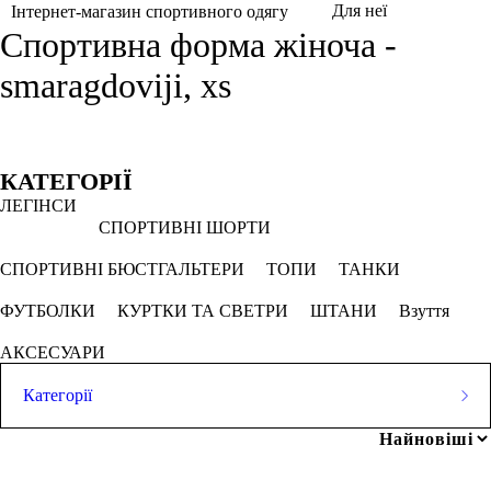
Для неї
Інтернет-магазин спортивного одягу
Спортивна форма жіноча -
smaragdoviji, xs
Фільтри
Обрано
КАТЕГОРІЇ
ЛЕГІНСИ
XS
Смарагдовий
СПОРТИВНІ ШОРТИ
СКАСОВУВАТИ ВСЕ
СПОРТИВНІ БЮСТГАЛЬТЕРИ
ТОПИ
ТАНКИ
ФУТБОЛКИ
КУРТКИ ТА СВЕТРИ
ШТАНИ
Взуття
Ціна
АКСЕСУАРИ
Категорії
ЛЕГІНСИ
грн
-
грн
Популярні запити
СПОРТИВНІ ШОРТИ
магазин чоловічих аксесуарів