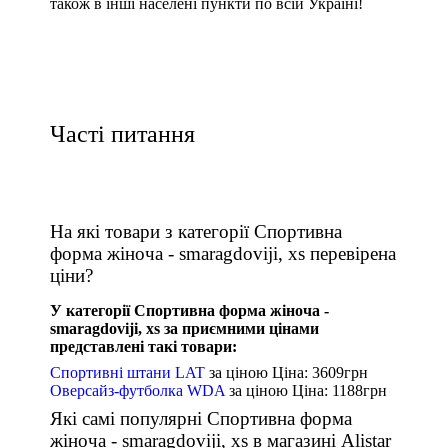
також в інші населені пункти по всій Україні!
Часті питання
На які товари з категорії Спортивна
форма жіноча - smaragdoviji, xs перевірена
ціни?
У категорії Спортивна форма жіноча -
smaragdoviji, xs за приємними цінами
представлені такі товари:
Спортивні штани LAT
за ціною
Ціна: 3609
грн
Оверсайз-футболка WDA
за ціною
Ціна: 1188
грн
Які самі популярні Спортивна форма
жіноча - smaragdoviji, xs в магазині Alistar