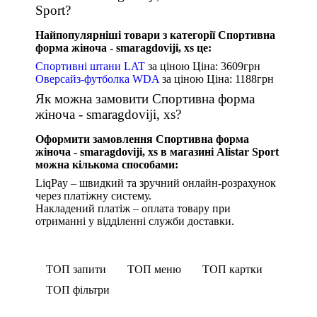
Sport?
Найпопулярніші товари з категорії Спортивна
форма жіноча - smaragdoviji, xs це:
Спортивні штани LAT
за ціною
Ціна: 3609
грн
Оверсайз-футболка WDA
за ціною
Ціна: 1188
грн
Як можна замовити Спортивна форма
жіноча - smaragdoviji, xs?
Оформити замовлення Спортивна форма
жіноча - smaragdoviji, xs в магазині Alistar Sport
можна кількома способами:
LiqPay – швидкий та зручний онлайн-розрахунок
через платіжну систему.
Накладений платіж – оплата товару при
отриманні у відділенні служби доставки.
ТОП запити
ТОП меню
ТОП картки
ТОП фільтри