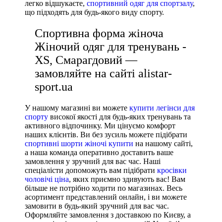
Under Armour
легко відшукаєте,
спортивний одяг для спортзалу
,
що підходять для будь-якого виду спорту.
Adidas
Puma
Спортивна форма жіноча
Asics
Жіночий одяг для тренувань -
XS, Смарагдовий —
замовляйте на сайті alistar-
sport.ua
У нашому магазині ви можете
купити легінси для
спорту
високої якості для будь-яких тренувань та
активного відпочинку. Ми цінуємо комфорт
наших клієнтів. Ви без зусиль можете підібрати
спортивні шорти жіночі купити
на нашому сайті,
а наша команда оперативно доставить ваше
замовлення у зручний для вас час. Наші
спеціалісти допоможуть вам підібрати
кросівки
чоловічі ціна
, яких приємно здивують вас! Вам
більше не потрібно ходити по магазинах. Весь
асортимент представлений онлайн, і ви можете
замовити в будь-який зручний для вас час.
Оформляйте замовлення з доставкою по Києву, а