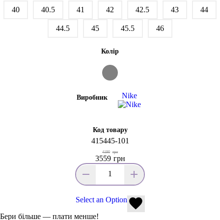
40
40.5
41
42
42.5
43
44
44.5
45
45.5
46
Колір
Nike
Виробник
Код товару
415445-101
4190
грн
3559
грн
Select an Option
Бери більше — плати менше!