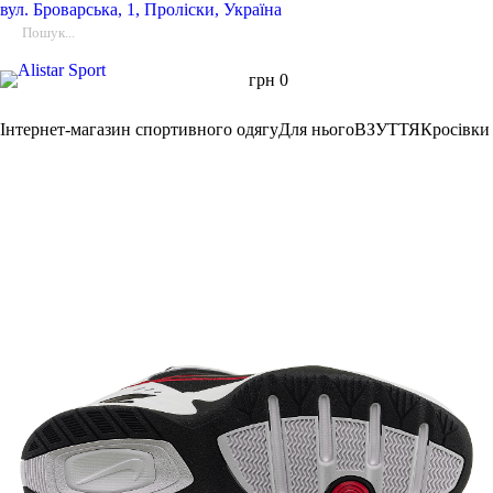
вул.
Броварська, 1, Проліски, Україна
грн
0
Інтернет-магазин спортивного одягу
Для нього
ВЗУТТЯ
Кросівки 