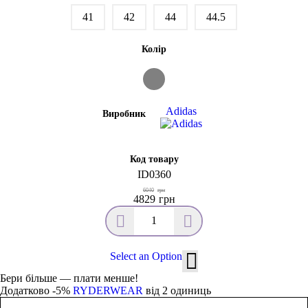
41
42
44
44.5
Колір
Adidas
Виробник
Код товару
ID0360
6040
грн
4829
грн
Select an Option
Бери більше — плати менше!
Додатково -5%
RYDERWEAR
від 2 одиниць