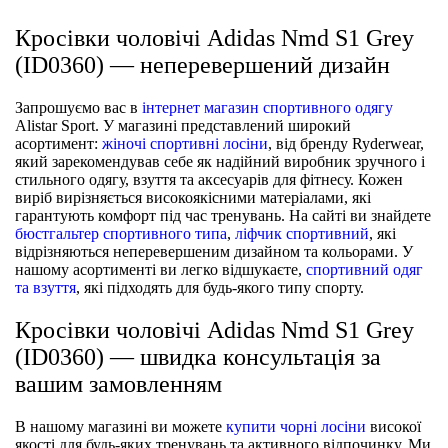
Кросівки чоловічі Adidas Nmd S1 Grey
(ID0360) — неперевершений дизайн
Запрошуємо вас в
інтернет магазин спортивного одягу
Alistar Sport. У магазині представлений широкий
асортимент:
жіночі спортивні лосіни
, від бренду Ryderwear,
який зарекомендував себе як надійний виробник зручного і
стильного одягу, взуття та аксесуарів для фітнесу. Кожен
виріб вирізняється високоякісними матеріалами, які
гарантують комфорт під час тренувань. На сайті ви знайдете
бюстгальтер спортивного типа
,
ліфчик спортивний
, які
відрізняються неперевершеним дизайном та кольорами. У
нашому асортименті ви легко відшукаєте,
спортивний одяг
та взуття
, які підходять для будь-якого типу спорту.
Кросівки чоловічі Adidas Nmd S1 Grey
(ID0360) — швидка консультація за
вашим замовленням
В нашому магазині ви можете
купити чорні лосіни
високої
якості для будь-яких тренувань та активного відпочинку. Ми