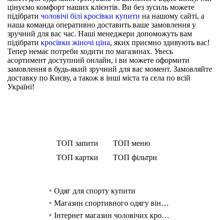
цінуємо комфорт наших клієнтів. Ви без зусиль можете
підібрати
чоловічі білі кросівки купити
на нашому сайті, а
наша команда оперативно доставить ваше замовлення у
зручний для вас час. Наші менеджери допоможуть вам
підібрати
кросівки жіночі ціна
, яких приємно здивують вас!
Тепер немає потреби ходити по магазинах. Увесь
асортимент доступний онлайн, і ви можете оформити
замовлення в будь-який зручний для вас момент. Замовляйте
доставку по Києву, а також в інші міста та села по всій
Україні!
ТОП запити
ТОП меню
ТОП картки
ТОП фільтри
Одяг для спорту купити
Спортивний о
Майка Ryderwe
Спортивні кофти ж
жінок
Магазин спортивного одягу вінниця
Безшовні легінси 
Худі чоловічі 
Спортивний о
Інтернет магазин чоловічих кросівок
Спортивний бюстгальтер R
Спортивні кофти жі