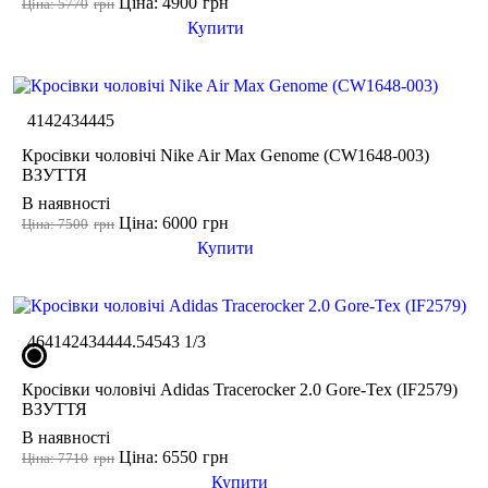
Ціна: 4900
грн
Ціна: 5770
грн
Купити
41
42
43
44
45
Кросівки чоловічі Nike Air Max Genome (CW1648-003)
ВЗУТТЯ
В наявності
Ціна: 6000
грн
Ціна: 7500
грн
Купити
46
41
42
43
44
44.5
45
43 1/3
Кросівки чоловічі Adidas Tracerocker 2.0 Gore-Tex (IF2579)
ВЗУТТЯ
В наявності
Ціна: 6550
грн
Ціна: 7710
грн
Купити