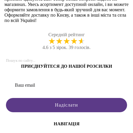
магазинах. Увесь асортимент доступний онлайн, і ви можете
оформити замовлення в будь-який зручний для вас момент.
Оформляйте доставку по Києву, а також в інші міста та села
по всій Україні!
Середній рейтинг
★
★
★
★
★
4.6 з 5 зірок. 39 голосів.
В наявності
В наявності
В наявності
В наявності
Ціна: 3600
Ціна: 2750
Ціна: 3600
Ціна: 3600
грн
грн
грн
грн
Ціна: 4000
Ціна: 3235
Ціна: 4000
Ціна: 4000
грн
грн
грн
грн
Купити
Купити
Купити
Купити
ПРИЄДНУЙТЕСЯ ДО НАШОЇ РОЗСИЛКИ
Надіслати
НАВІГАЦІЯ