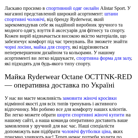
Ласкаво просимо в
спортивний одяг онлайн
Alistar Sport. У
магазині представлений широкий асортимент:
штани
спортивні чоловічі
, від бренду Ryderwear, який
зарекомендував себе як надійний виробник зручного та
модного одягу, взуття й аксесуарів для фітнесу та спорту.
Кожен виріб відзначається високою якістю матеріалів, що
забезпечує комфорт під час тренувань. Ви зможете знайти
чорні лосіни
,
майка для спорту
, які відрізняються
неперевершеним дизайном та кольорами. У нашому
асортименті ви легко відшукаєте,
спортивна форма для залу
,
які підходять для будь-якого типу спорту.
Майка Ryderwear Octane OCTTNK-RED
— оперативна доставка по Україні
У нас ви маєте можливість
замовити жіночі кросівки
відмінної якості для всіх типів тренувань і активного
відпочинку. Ми робимо все для комфорту наших клієнтів.
Ви легко можете обрати
шорти спортивні жіночі купити
на
нашому сайті, а наша команда оперативно доставить ваше
замовлення у зручний для вас час. Наші спеціалісти
допоможуть вам підібрати
чоловічі футболки ціна
, яких
приємно здивують вас! Тепер немає потреби ходити по