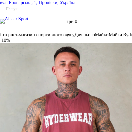
вул.
Броварська, 1, Проліски, Україна
грн
0
Інтернет-магазин спортивного одягу
Для нього
Майки
Майка Ryd
-10%