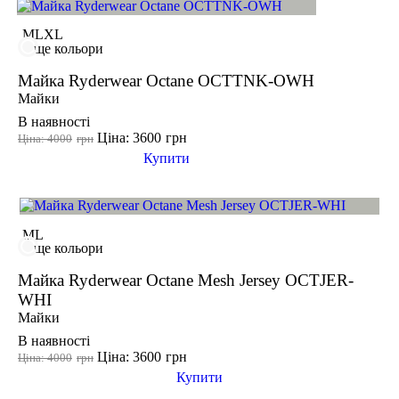
-10%
поверненню
товар не використовувався і зберігся в тому вигляді, в якому
M
L
XL
його купували
ще кольори
минуло менше двох тижнів з моменту придбання товару
є касовий або товарний чек
Майка Ryderwear Octane OCTTNK-OWH
Майки
В наявності
Ціна: 3600
грн
Ціна: 4000
грн
Купити
-10%
M
L
ще кольори
Майка Ryderwear Octane Mesh Jersey OCTJER-
WHI
Майки
В наявності
Ціна: 3600
грн
Ціна: 4000
грн
Купити