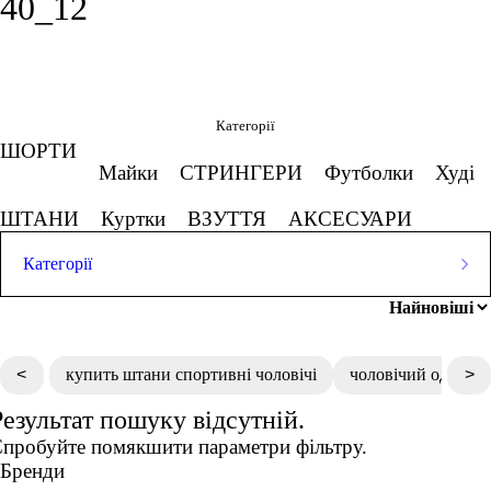
40_12
Фільтри
Обрано
Категорії
ШОРТИ
40 1/2
Майки
СТРИНГЕРИ
Футболки
Худі
Скасовувати все
ШТАНИ
Куртки
ВЗУТТЯ
АКСЕСУАРИ
Ціна
Категорії
ШОРТИ
Популярні запити
Майки
СТРИНГЕРИ
Футболки
Худі
спортивна футболка жіноча
грн
-
грн
купити кросівки чоловічі харків
ШТАНИ
Куртки
ВЗУТТЯ
АКСЕСУАРИ
<
купить штани спортивні чоловічі
чоловічий одяг с
>
чорні лосіни
футболки купити чоловічі
Результат пошуку відсутній.
Розмір одягу
кофти купити жіночі
пробуйте помякшити параметри фільтру.
взуття кросівки жіночі
2XS
Бренди
XS