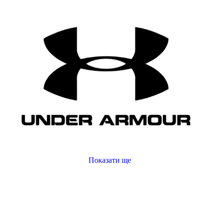
S
M
L
XL
2XL
3XL
4XL
122 CM
Показати більше
Колір
Показати ще
Показати більше
купити білі кросівки чоловічі
Розмір взуття
купити жіночі спортивні брюки
35
чоловічий спортивний одяг інтернет магазин