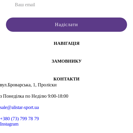
Взуття кросівки чоловіче
Шорт
Спортив
Біла кофта жіноча
Шорти
Спорт
Жіночі легінси
Шорти
Спорт
Надіслати
Жіночі кросівки чорні
Безшовни
Спорт
Спортивні штани жіночі купити
Спорти
Спорти
Кроссовки чорні жіночі
Спортив
Лосин
НАВІГАЦІЯ
Купити кросівки жіночі
Спорти
Майки
Чоловічі худі
Безшовн
Спорт
ЗАМОВНИКУ
Онлайн магазин спортивного одягу
Безшов
Чолов
Спортивні штани чоловічі
Спортив
Спорт
КОНТАКТИ
Кофти жіночі купити
Легінси
Спорти
вул.Броварська, 1, Проліски
Футболка біла жіноча
КРОС
Майки
з Понеділка по Неділю 9:00-18:00
sale@alistar-sport.ua
+380 (73) 799 78 79
Instagram