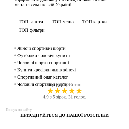
міста та села по всій Україні!
ТОП запити
ТОП меню
ТОП картки
ТОП фільтри
Жіночі спортивні шорти
Спорти
Безшовн
Аксес
жінок
Футболки чоловічі купити
Шорт
Худі 
Спорти
Чоловічі шорти спортивні
Безшов
Спортив
чоловік
Купити кросівки львів жіночі
Безшовн
Спортив
Спортивний одяг каталог
Безшовни
Худі 
Чоловічі спортивні куртки
Безшовн
Спорти
Середній рейтинг
★
★
★
★
★
Купити лосіни для спорту
Майк
Спорти
4.9 з 5 зірок. 31 голос.
Магазин спортивного одягу рівне
Спортив
Спорти
Спортивний одяг для фітнесу
Шорти 
Кросі
Форма в зал жіноча
Безшов
Лосин
ПРИЄДНУЙТЕСЯ ДО НАШОЇ РОЗСИЛКИ
Одяг для тренувань
Спортив
Аксес
Топ спортивний жіночий
Легінси
Спорт