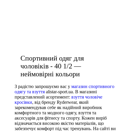
35.5
купити жіночі легінси
36
36 2/3
купити штани чоловічі спортивні
36.5
чоловіча футболка біла
37
жіночі аксесуари купити
37 1/3
37.5
Спортивний одяг для
38
чоловіків - 40 1/2 —
38 2/3
неймовірні кольори
Показати більше
Виробник
З радістю запрошуємо вас у
магазин спортивного
одягу та взуття
alistar-sport.ua. В магазині
Ryderwear
представлений асортимент:
взуття чоловіче
кросівки
, від бренду Ryderwear, який
Nike
зарекомендував себе як надійний виробник
Under Armour
комфортного та модного одягу, взуття та
аксесуарів для фітнесу та спорту. Кожен виріб
Adidas
відзначається високою якістю матеріалів, що
Puma
забезпечує комфорт під час тренувань. На сайті ви