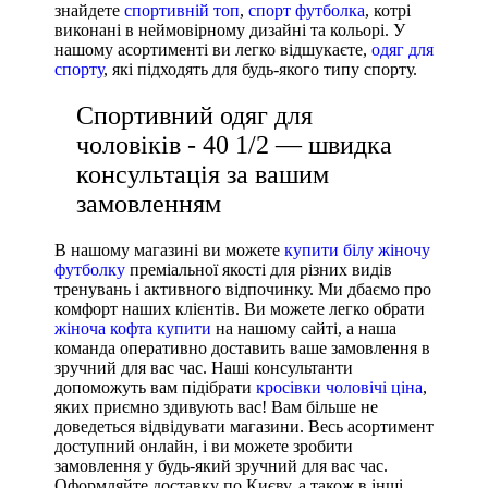
знайдете
спортивній топ
,
спорт футболка
, котрі
Asics
виконані в неймовірному дизайні та кольорі. У
нашому асортименті ви легко відшукаєте,
одяг для
спорту
, які підходять для будь-якого типу спорту.
Спортивний одяг для
чоловіків - 40 1/2 — швидка
консультація за вашим
замовленням
В нашому магазині ви можете
купити білу жіночу
футболку
преміальної якості для різних видів
тренувань і активного відпочинку. Ми дбаємо про
комфорт наших клієнтів. Ви можете легко обрати
жіноча кофта купити
на нашому сайті, а наша
команда оперативно доставить ваше замовлення в
зручний для вас час. Наші консультанти
допоможуть вам підібрати
кросівки чоловічі ціна
,
яких приємно здивують вас! Вам більше не
доведеться відвідувати магазини. Весь асортимент
доступний онлайн, і ви можете зробити
замовлення у будь-який зручний для вас час.
Оформляйте доставку по Києву, а також в інші