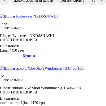
<
жіночі спортивні шорти
топ для спорту
купити к
>
заказати лосіни
2XS
чоловічий спортивний одяг інтернет магазин
ФУТБОЛКИ
КУРТКИ ТА СВЕТРИ
ШТАНИ
Взуття
футболки білі жіночі
XS
білі футболки чоловічі
АКСЕСУАРИ
S
XS
S
M
ще кольори
L
Шорти Ryderwear NKDSSN-WHI
XL
СПОРТИВНІ ШОРТИ
В наявності
2XL
Ціна: 4450
грн
3XL
Купити
46
Колір
M
ще кольори
Шорти жіночі Nike Short Windrunner (HJ1406-100)
Показати більше
СПОРТИВНІ ШОРТИ
В наявності
Розмір взуття
Ціна: 2170
грн
Ціна: 2900
грн