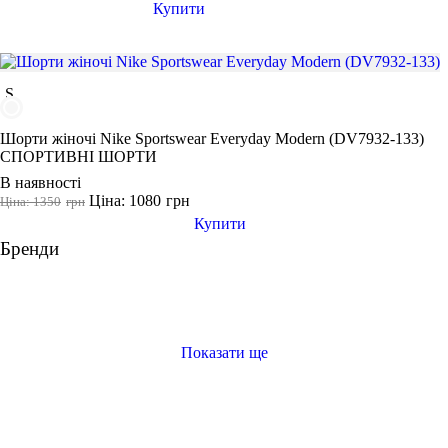
Купити
Виробник
Ryderwear
Nike
S
Puma
Шорти жіночі Nike Sportswear Everyday Modern (DV7932-133)
СПОРТИВНІ ШОРТИ
В наявності
Ціна: 1080
грн
Ціна: 1350
грн
Купити
Бренди
Показати ще
футболки чоловічі купити
жіночий одяг для фітнесу
жіноча кофта