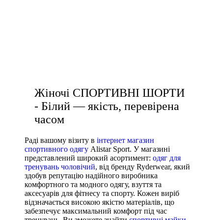
купити лосіни легінси
купити білі чоловічі кросівки
чоловічий одяг для тренувань
футболки дівчачі
Жіночі СПОРТИВНІ ШОРТИ
- Білий — якість, перевірена
часом
Раді вашому візиту в
інтернет магазин
спортивного одягу
Alistar Sport. У магазині
представлений широкий асортимент:
одяг для
тренувань чоловічий
, від бренду Ryderwear, який
здобув репутацію надійного виробника
комфортного та модного одягу, взуття та
аксесуарів для фітнесу та спорту. Кожен виріб
відзначається високою якістю матеріалів, що
забезпечує максимальний комфорт під час
тренувань. Ви зможете знайти
спортивні майки
,