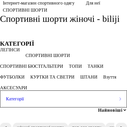
Інтернет-магазин спортивного одягу
Для неї
СПОРТИВНІ ШОРТИ
Спортивні шорти жіночі - biliji
Фільтри
Обрано
КАТЕГОРІЇ
ЛЕГІНСИ
Білий
СПОРТИВНІ ШОРТИ
СКАСОВУВАТИ ВСЕ
СПОРТИВНІ БЮСТГАЛЬТЕРИ
ТОПИ
ТАНКИ
ФУТБОЛКИ
КУРТКИ ТА СВЕТРИ
ШТАНИ
Взуття
Ціна
АКСЕСУАРИ
Категорії
ЛЕГІНСИ
грн
-
грн
Популярні запити
СПОРТИВНІ ШОРТИ
чоловіча футболка біла
Розмір одягу
СПОРТИВНІ БЮСТГАЛЬТЕРИ
ТОПИ
ТАНКИ
штани спортивні жіночі