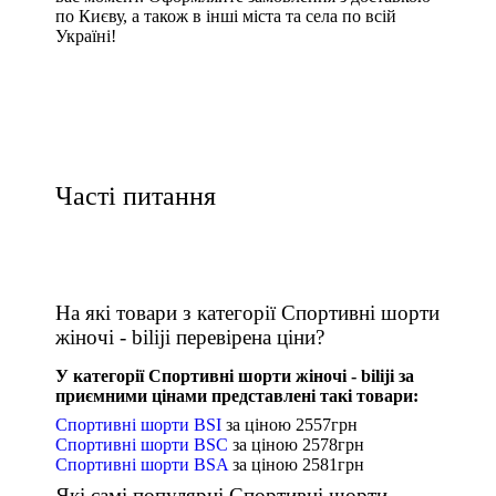
по Києву, а також в інші міста та села по всій
Україні!
Часті питання
На які товари з категорії Спортивні шорти
жіночі - biliji перевірена ціни?
У категорії Спортивні шорти жіночі - biliji за
приємними цінами представлені такі товари:
Спортивні шорти BSI
за ціною
2557
грн
Спортивні шорти BSC
за ціною
2578
грн
Спортивні шорти BSA
за ціною
2581
грн
Які самі популярні Спортивні шорти