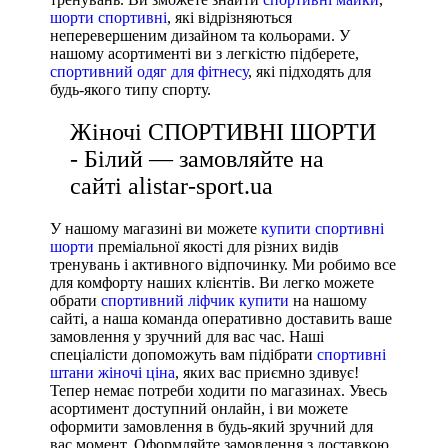
шорти спортивні
, які відрізняються
неперевершеним дизайном та кольорами. У
нашому асортименті ви з легкістю підберете,
спортивний одяг для фітнесу
, які підходять для
будь-якого типу спорту.
Жіночі СПОРТИВНІ ШОРТИ
- Білий — замовляйте на
сайті alistar-sport.ua
У нашому магазині ви можете
купити спортивні
шорти
преміальної якості для різних видів
тренувань і активного відпочинку. Ми робимо все
для комфорту наших клієнтів. Ви легко можете
обрати
спортивний ліфчик купити
на нашому
сайті, а наша команда оперативно доставить ваше
замовлення у зручний для вас час. Наші
спеціалісти допоможуть вам підібрати
спортивні
штани жіночі ціна
, яких вас приємно здивує!
Тепер немає потреби ходити по магазинах. Увесь
асортимент доступний онлайн, і ви можете
оформити замовлення в будь-який зручний для
вас момент. Оформляйте замовлення з доставкою