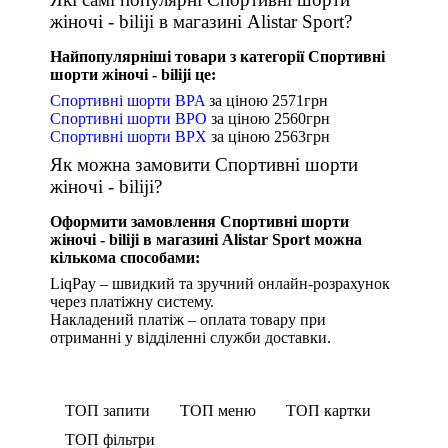
жіночі - biliji в магазині Alistar Sport?
Найпопулярніші товари з категорії Спортивні
шорти жіночі - biliji це:
Спортивні шорти BPA
за ціною
2571
грн
Спортивні шорти BPO
за ціною
2560
грн
Спортивні шорти BPX
за ціною
2563
грн
Як можна замовити Спортивні шорти
жіночі - biliji?
Оформити замовлення Спортивні шорти
жіночі - biliji в магазині Alistar Sport можна
кількома способами:
LiqPay – швидкий та зручний онлайн-розрахунок
через платіжну систему.
Накладений платіж – оплата товару при
отриманні у відділенні служби доставки.
ТОП запити
ТОП меню
ТОП картки
ТОП фільтри