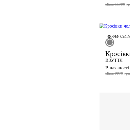
Ціна: 11790
г
38
39
40.5
42
Кросівки
ВЗУТТЯ
В наявності
Ціна: 9970
гр