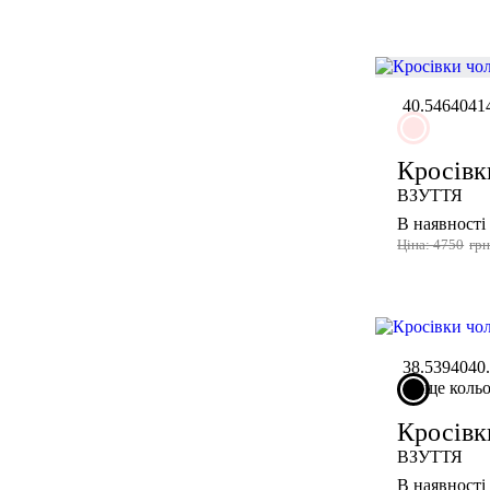
40.5
46
40
41
Кросівк
ВЗУТТЯ
В наявності
Ціна: 4750
гр
38.5
39
40
40
ще коль
Кросівк
ВЗУТТЯ
В наявності