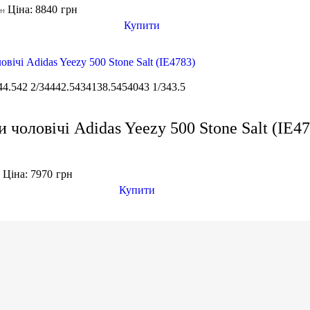
Ціна: 8840
грн
рн
Купити
44.5
42 2/3
44
42.5
43
41
38.5
45
40
43 1/3
43.5
 чоловічі Adidas Yeezy 500 Stone Salt (IE4
Ціна: 7970
грн
н
Купити