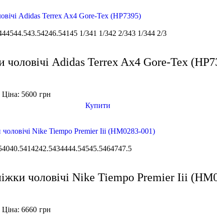
44
45
44.5
43.5
42
46.5
41
45 1/3
41 1/3
42 2/3
43 1/3
44 2/3
и чоловічі Adidas Terrex Ax4 Gore-Tex (HP7
Ціна: 5600
грн
н
Купити
5
40
40.5
41
42
42.5
43
44
44.5
45
45.5
46
47
47.5
іжки чоловічі Nike Tiempo Premier Iii (HM
Ціна: 6660
грн
н