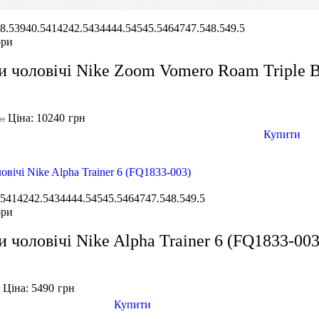
8.5
39
40.5
41
42
42.5
43
44
44.5
45
45.5
46
47
47.5
48.5
49.5
ори
и чоловічі Nike Zoom Vomero Roam Triple B
Ціна: 10240
грн
рн
Купити
.5
41
42
42.5
43
44
44.5
45
45.5
46
47
47.5
48.5
49.5
ори
и чоловічі Nike Alpha Trainer 6 (FQ1833-003
Ціна: 5490
грн
н
Купити