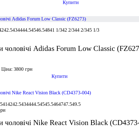
Купити
42
42.5
43
44
44.5
45
46.5
48
41 1/3
42 2/3
44 2/3
45 1/3
и чоловічі Adidas Forum Low Classic (FZ627
Ціна: 3800
грн
н
Купити
.5
41
42
42.5
43
44
44.5
45
45.5
46
47
47.5
49.5
ори
и чоловічі Nike React Vision Black (CD4373