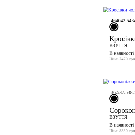
46
40
42.5
43
Кросівк
ВЗУТТЯ
В наявності
Ціна: 7470
гр
36.5
37.5
38.
Сорокон
ВЗУТТЯ
В наявності
Ціна: 8330
гр