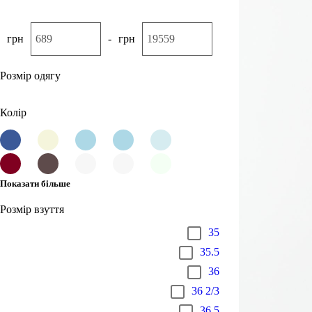
грн
-
грн
Розмір одягу
Колір
Показати більше
Розмір взуття
35
35.5
36
36 2/3
36.5