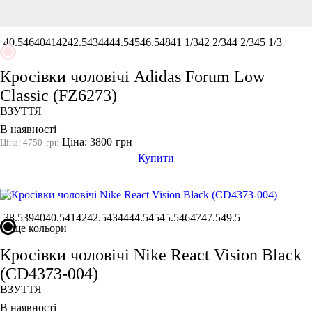
40.5
46
40
41
42
42.5
43
44
44.5
45
46.5
48
41 1/3
42 2/3
44 2/3
45 1/3
Кросівки чоловічі Adidas Forum Low
Classic (FZ6273)
ВЗУТТЯ
В наявності
Ціна: 3800
грн
Ціна: 4750
грн
Купити
38.5
39
40
40.5
41
42
42.5
43
44
44.5
45
45.5
46
47
47.5
49.5
ще кольори
Кросівки чоловічі Nike React Vision Black
(CD4373-004)
ВЗУТТЯ
В наявності