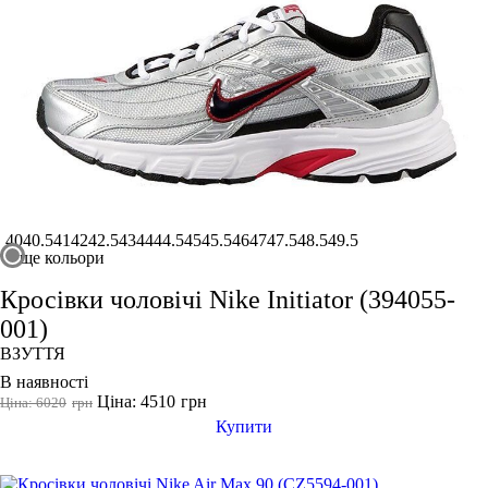
40
40.5
41
42
42.5
43
44
44.5
45
45.5
46
47
47.5
48.5
49.5
ще кольори
Кросівки чоловічі Nike Initiator (394055-
001)
ВЗУТТЯ
В наявності
Ціна: 4510
грн
Ціна: 6020
грн
Купити