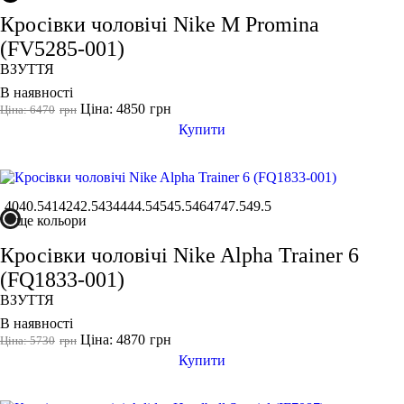
Кросівки чоловічі Nike M Promina
(FV5285-001)
ВЗУТТЯ
В наявності
Ціна: 4850
грн
Ціна: 6470
грн
Купити
40
40.5
41
42
42.5
43
44
44.5
45
45.5
46
47
47.5
49.5
ще кольори
Кросівки чоловічі Nike Alpha Trainer 6
(FQ1833-001)
ВЗУТТЯ
В наявності
Ціна: 4870
грн
Ціна: 5730
грн
Купити