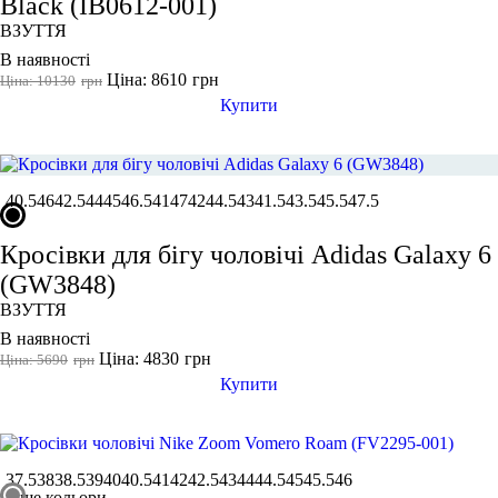
Black (IB0612-001)
ВЗУТТЯ
В наявності
Ціна: 8610
грн
Ціна: 10130
грн
Купити
40.5
46
42.5
44
45
46.5
41
47
42
44.5
43
41.5
43.5
45.5
47.5
Кросівки для бігу чоловічі Adidas Galaxy 6
(GW3848)
ВЗУТТЯ
В наявності
Ціна: 4830
грн
Ціна: 5690
грн
Купити
37.5
38
38.5
39
40
40.5
41
42
42.5
43
44
44.5
45
45.5
46
ще кольори