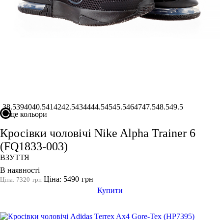
Показати більше
Виробник
Ryderwear
Nike
Under Armour
Adidas
Puma
Asics
38.5
39
40
40.5
41
42
42.5
43
44
44.5
45
45.5
46
47
47.5
48.5
49.5
ще кольори
Кросівки чоловічі Nike Alpha Trainer 6
(FQ1833-003)
ВЗУТТЯ
В наявності
Ціна: 5490
грн
Ціна: 7320
грн
Купити