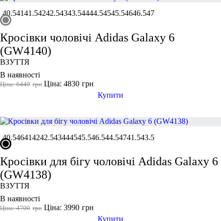
40.5
41
41.5
42
42.5
43
43.5
44
44.5
45
45.5
46
46.5
47
Кросівки чоловічі Adidas Galaxy 6
(GW4140)
ВЗУТТЯ
В наявності
Ціна: 4830
грн
Ціна: 6440
грн
Купити
40.5
46
41
42
42.5
43
44
45
45.5
46.5
44.5
47
41.5
43.5
Кросівки для бігу чоловічі Adidas Galaxy 6
(GW4138)
ВЗУТТЯ
В наявності
Ціна: 3990
грн
Ціна: 4700
грн
Купити