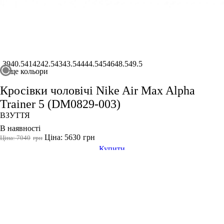
39
40.5
41
42
42.5
43
43.5
44
44.5
45
46
48.5
49.5
ще кольори
Кросівки чоловічі Nike Air Max Alpha
Trainer 5 (DM0829-003)
ВЗУТТЯ
В наявності
Ціна: 5630
грн
Ціна: 7040
грн
Купити
1
Бренди