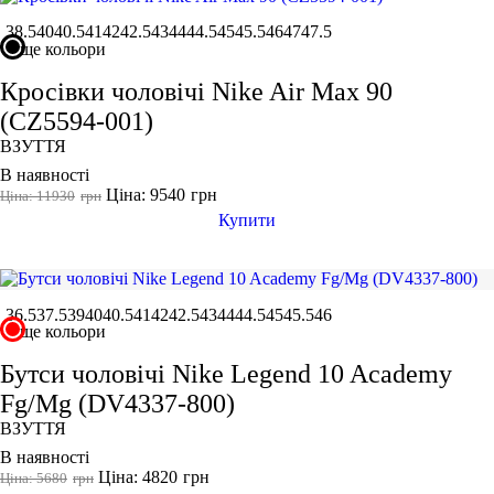
38.5
40
40.5
41
42
42.5
43
44
44.5
45
45.5
46
47
47.5
ще кольори
Кросівки чоловічі Nike Air Max 90
(CZ5594-001)
ВЗУТТЯ
В наявності
Ціна: 9540
грн
Ціна: 11930
грн
Купити
36.5
37.5
39
40
40.5
41
42
42.5
43
44
44.5
45
45.5
46
ще кольори
Бутси чоловічі Nike Legend 10 Academy
Fg/Mg (DV4337-800)
ВЗУТТЯ
В наявності
Ціна: 4820
грн
Ціна: 5680
грн