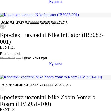
Купити
40
40.5
41
42
42.5
43
44
44.5
45
45.5
46
47
47.5
Кросівки чоловічі Nike Initiator (IB3083-
001)
ВЗУТТЯ
В наявності
Ціна: 5260
грн
Ціна: 6580
грн
Купити
36.5
38.5
40
40.5
41
42
42.5
43
44
44.5
45
45.5
46
Кросівки чоловічі Nike Zoom Vomero
Roam (HV5951-100)
ВЗУТТЯ