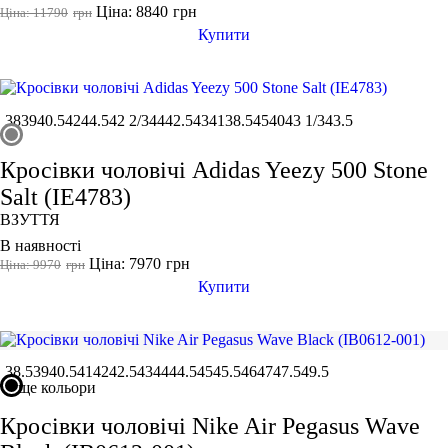
Ціна: 8840
грн
Ціна: 11790
грн
Купити
38
39
40.5
42
44.5
42 2/3
44
42.5
43
41
38.5
45
40
43 1/3
43.5
Кросівки чоловічі Adidas Yeezy 500 Stone
Salt (IE4783)
ВЗУТТЯ
В наявності
Ціна: 7970
грн
Ціна: 9970
грн
Купити
38.5
39
40.5
41
42
42.5
43
44
44.5
45
45.5
46
47
47.5
49.5
ще кольори
Кросівки чоловічі Nike Air Pegasus Wave