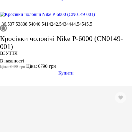
36.5
37.5
38
38.5
40
40.5
41
42
42.5
43
44
44.5
45
45.5
Кросівки чоловічі Nike P-6000 (CN0149-
001)
ВЗУТТЯ
В наявності
Ціна: 6790
грн
Ціна: 8490
грн
Купити