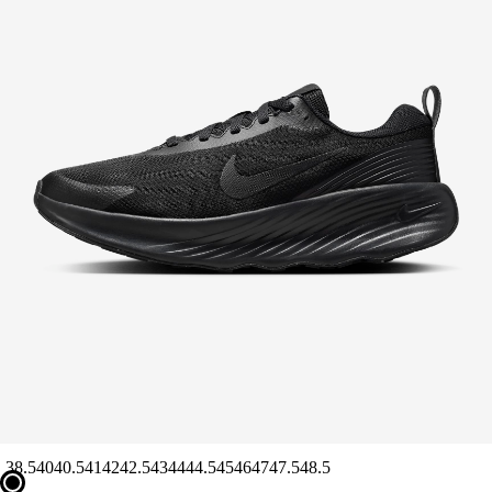
38.5
40
40.5
41
42
42.5
43
44
44.5
45
46
47
47.5
48.5