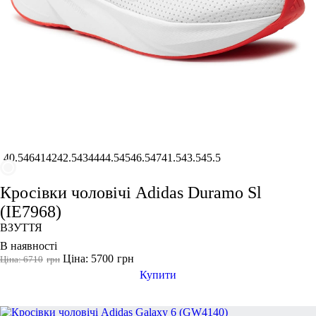
40.5
46
41
42
42.5
43
44
44.5
45
46.5
47
41.5
43.5
45.5
Кросівки чоловічі Adidas Duramo Sl
(IE7968)
ВЗУТТЯ
В наявності
Ціна: 5700
грн
Ціна: 6710
грн
Купити