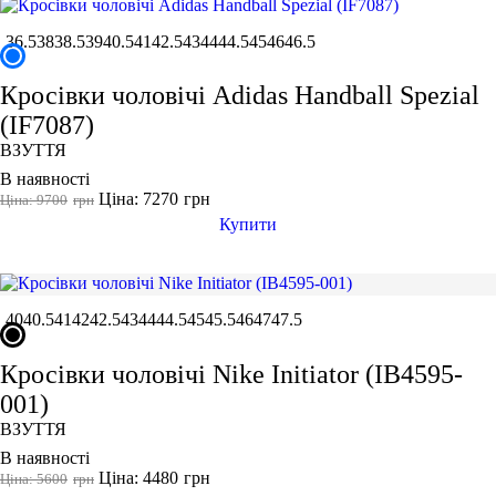
36.5
38
38.5
39
40.5
41
42.5
43
44
44.5
45
46
46.5
Кросівки чоловічі Adidas Handball Spezial
(IF7087)
ВЗУТТЯ
В наявності
Ціна: 7270
грн
Ціна: 9700
грн
Купити
40
40.5
41
42
42.5
43
44
44.5
45
45.5
46
47
47.5
Кросівки чоловічі Nike Initiator (IB4595-
001)
ВЗУТТЯ
В наявності
Ціна: 4480
грн
Ціна: 5600
грн