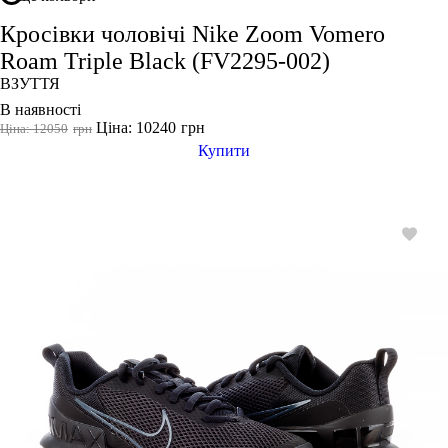
Колір
Кросівки чоловічі Nike Zoom Vomero
Roam Triple Black (FV2295-002)
ВЗУТТЯ
В наявності
Показати більше
Ціна: 10240
грн
Ціна: 12050
грн
Розмір взуття
Купити
35
35.5
36
36 2/3
36.5
37
37 1/3
37.5
38
38 2/3