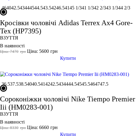
46
40
42.5
43
44
45
44.5
43.5
42
46.5
41
45 1/3
41 1/3
42 2/3
43 1/3
44 2/3
Кросівки чоловічі Adidas Terrex Ax4 Gore-
Tex (HP7395)
ВЗУТТЯ
В наявності
Ціна: 5600
грн
Ціна: 7470
грн
Купити
36.5
37.5
38.5
40
40.5
41
42
42.5
43
44
44.5
45
45.5
46
47
47.5
Сороконіжки чоловічі Nike Tiempo Premier
Iii (HM0283-001)
ВЗУТТЯ
В наявності
Ціна: 6660
грн
Ціна: 8330
грн
Купити