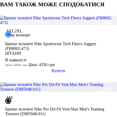
Контрастні елементи: 96% бавовна, 4% еластан.
ВАМ ТАКОЖ МОЖЕ СПОДОБАТИСЯ
Щоб повернути або обміняти товар, треба дотримуватися умов
Рекомендація: Штани підійдуть для щоденного використання,
Залишити відгук
його повернення:
занять спортом або відпочинку вдома.
товару немає в Переліку тих, що не підлягають обміну та
поверненню
товар не використовувався і зберігся в тому вигляді, в якому
його купували
S
XL
2XL
минуло менше двох тижнів з моменту придбання товару
ще кольори
є касовий або товарний чек
Брюки чоловічі Nike Sportswear Tech Fleece Joggers
(FB8002-473)
ШТАНИ
В наявності
Ціна: 4350
грн
Ціна: 5800
грн
Купити
S
M
Брюки чоловічі Nike Pro Dri-Fit Vent Max Men's Training
Trousers (DM5948-011)