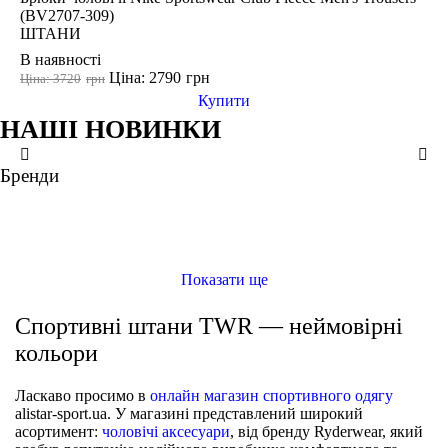
(BV2707-309)
ШТАНИ
В наявності
Ціна: 2790
грн
Ціна: 3720
грн
Купити
НАШІ НОВИНКИ
XS
M
L
S
L
XL
2XL
LG
MD
SM
Бренди
ще кольори
ще кольори
Спортивні штани Ryderwear Uniseх UNITRP-SNM
ШТАНИ
Спортивні штани Ryderwear MCLTRP-BK2
ШТАНИ
Спортивні штани Ryderwear MCLTRP-SNM
ШТАНИ
Брюки чоловічі Under Armour Essential Fleece Jogger (1373882-001)
ШТАНИ
Показати ще
Спортивні штани TWR — неймовірні
кольори
Ласкаво просимо в
онлайн магазин спортивного одягу
alistar-sport.ua. У магазині представлений широкий
асортимент:
чоловічі аксесуари
, від бренду Ryderwear, який