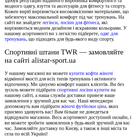
здобув репутацію надійного виробника комфортного та
модного одягу, взуття та аксесуарів для фітнесу та спорту.
Кожен виріб вирізняється високоякісними матеріалами, що
забезпечує максимальний комфорт під час тренувань. На
сайті ви знайдете
легінси
,
лосіни для фітнеса
, які
вирізняються модним дизайном і яскравими кольорами. У
нашому асортименті ви з легкістю підберете,
одяг для
тренувань
, що підходять для будь-якого виду спорту.
Спортивні штани TWR — замовляйте
на сайті alistar-sport.ua
У нашому магазині ви можете
купити кофти жіночі
відмінної якості для всіх типів тренувань і активного
відпочинку. Ми цінуємо комфорт наших клієнтів. Ви без
зусиль можете підібрати
спортивні лосіни купити
на
нашому сайті, а наша служба доставки привезе ваше
замовлення у зручний для вас час. Наші менеджери
допоможуть вам підібрати
жіночі футболки ціна
, яких
приємно здивують вас! Вам більше не доведеться
відвідувати магазини. Весь асортимент доступний онлайн, і
ви можете зробити замовлення у будь-який зручний для вас
час. Замовляйте доставку по Києву, а також в інші міста та
села по всій Україні!